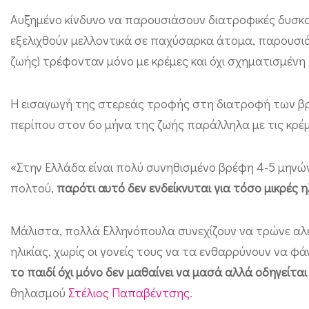
π
Αυξημένο κίνδυνο να παρουσιάσουν διατροφικές δυσκολ
α
εξελιχθούν μελλοντικά σε παχύσαρκα άτομα, παρουσιάζ
ι
ζωής) τρέφονταν μόνο με κρέμες και όχι σχηματισμένη
δ
ι
Η εισαγωγή της στερεάς τροφής στη διατροφή των βρε
κ
περίπου στον 6ο μήνα της ζωής παράλληλα με τις κρέμ
ή
ς
«Στην Ελλάδα είναι πολύ συνηθισμένο βρέφη 4-5 μηνών
π
πολτού,
παρότι αυτό δεν ενδείκνυται για τόσο μικρές η
α
χ
Μάλιστα, πολλά Ελληνόπουλα συνεχίζουν να τρώνε αλε
ηλικίας, χωρίς οι γονείς τους να τα ενθαρρύνουν να φ
υ
το παιδί όχι μόνο δεν μαθαίνει να μασά αλλά οδηγείτα
σ
θηλασμού
Στέλιος Παπαβέντσης
.
α