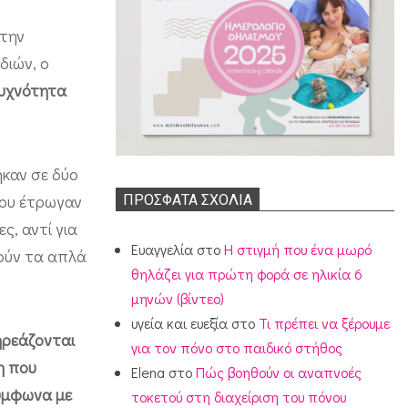
 την
διών, ο
συχνότητα
ηκαν σε δύο
που έτρωγαν
ΠΡΌΣΦΑΤΑ ΣΧΌΛΙΑ
ς, αντί για
Ευαγγελία
στο
Η στιγμή που ένα μωρό
μούν τα απλά
θηλάζει για πρώτη φορά σε ηλικία 6
μηνών (βίντεο)
υγεία και ευεξία
στο
Τι πρέπει να ξέρουμε
πηρεάζονται
για τον πόνο στο παιδικό στήθος
η που
Elena
στο
Πώς βοηθούν οι αναπνοές
σύμφωνα με
τοκετού στη διαχείριση του πόνου