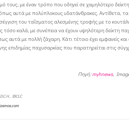
εσμό τους, με έναν τρόπο που οδηγεί σε χαμηλότερο δείκτ
α όπως αυτά με πολύπλοκους υδατάνθρακες. Αντίθετα, τ
ροσέγγιση του ταΐσματος αλεσμένης τροφής με το κουτάλι
υς τόσο καλά, με συνέπεια να έχουν υψηλότερη δείκτη π
πως αυτά με πολλή ζάχαρη. Κάτι τέτοιο έχει εμφανείς και
ης επιδημίας παχυσαρκίας που παρατηρείται στις σύγχ
Πηγή:
myhnews
, Imag
 D.C.H., IBCLC
ilasmos.com