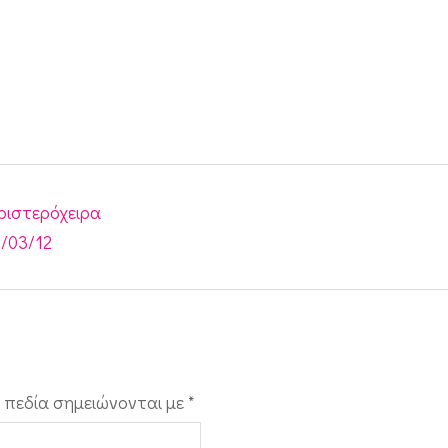
ριστερόχειρα
6/03/12
 πεδία σημειώνονται με
*