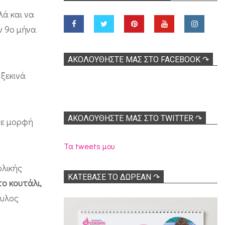
λά και να
ν 9ο μήνα
ΑΚΟΛOΥΘΉΣΤΕ ΜΑΣ ΣΤΟ FACEBOOK ↷
ξεκινά
ΑΚΟΛΟΥΘΉΣΤΕ ΜΑΣ ΣΤΟ TWITTER ↷
σε μορφή
Τα tweets μου
ολικής
ΚΑΤΕΒΑΣΕ ΤΟ ΔΩΡΕΑΝ ↷
ο κουτάλι,
ουλος