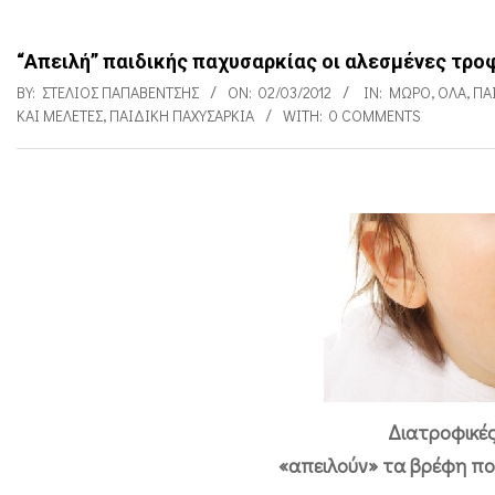
“Απειλή” παιδικής παχυσαρκίας οι αλεσμένες τρο
BY:
ΣΤΈΛΙΟΣ ΠΑΠΑΒΈΝΤΣΗΣ
ON:
02/03/2012
IN:
ΜΩΡΌ
,
ΌΛΑ
,
ΠΑ
ΚΑΙ ΜΕΛΈΤΕΣ
,
ΠΑΙΔΙΚΉ ΠΑΧΥΣΑΡΚΊΑ
WITH:
0 COMMENTS
“
Α
π
ε
ι
λ
Διατροφικές
ή
«απειλούν» τα βρέφη πο
”