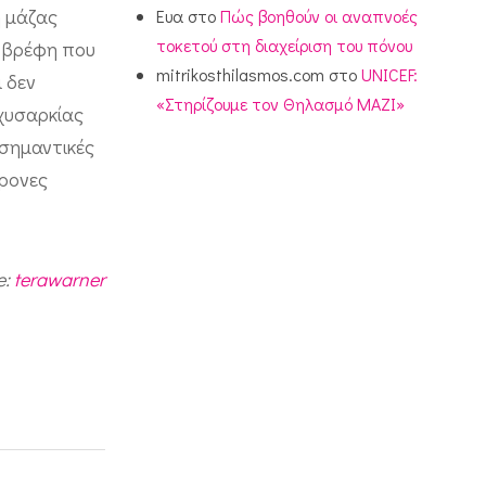
η μάζας
Ευα
στο
Πώς βοηθούν οι αναπνοές
τοκετού στη διαχείριση του πόνου
α βρέφη που
mitrikosthilasmos.com
στο
UNICEF:
 δεν
«Στηρίζουμε τον Θηλασμό ΜΑΖΙ»
αχυσαρκίας
 σημαντικές
ρονες
e:
terawarner