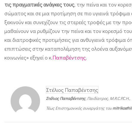
ε
τις πραγματικές ανάγκες τους
, την πείνα και τον κορ
σώματος και σε μια προτίμηση σε πιο υγιεινά τρόφιμ
ς
ξεκινούν και συνεχίζουν τις στερεές τροφές με την π
τ
μαθαίνουν να ρυθμίζουν την πείνα και τον κορεσμό το
ρ
και διατροφικές προτιμήσεις για ανθυγιεινά τρόφιμα ό
ο
επιπτώσεις στην καταπολέμηση της ολοένα αυξανόμεν
φ
κοινωνίες» εξηγεί ο κ.
Παπαβέντσης
.
έ
ς
Στέλιος Παπαβέντσης
Στέλιος Παπαβέντσης
, Παιδίατρος, M.R.C.P.C.H.,
Τέως Επιστημονικός συνεργάτης του
mitrikosth