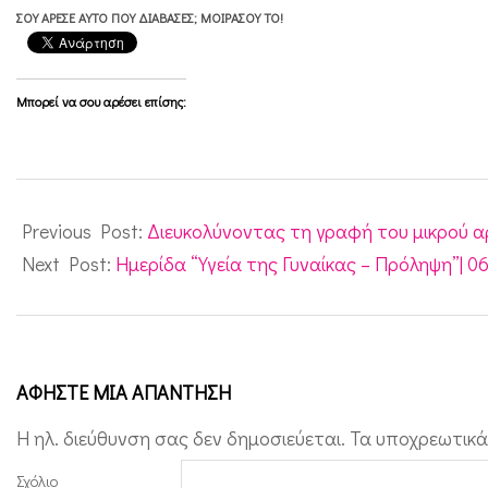
ΣΟΥ ΆΡΕΣΕ ΑΥΤΌ ΠΟΥ ΔΙΆΒΑΣΕΣ; ΜΟΙΡΆΣΟΥ ΤΟ!
Μπορεί να σου αρέσει επίσης:
2012-
03-
Previous Post:
Διευκολύνοντας τη γραφή του μικρού α
02
Next Post:
Ημερίδα “Υγεία της Γυναίκας – Πρόληψη”| 0
ΑΦΉΣΤΕ ΜΙΑ ΑΠΆΝΤΗΣΗ
Η ηλ. διεύθυνση σας δεν δημοσιεύεται.
Τα υποχρεωτικά
Σχόλιο