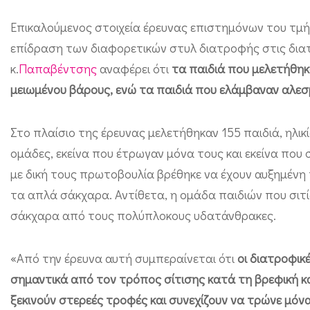
ρ
Επικαλούμενος στοιχεία έρευνας επιστημόνων του τμή
κ
επίδραση των διαφορετικών στυλ διατροφής στις διατ
ί
κ.
Παπαβέντσης
αναφέρει ότι
τα παιδιά που μελετήθηκ
α
μειωμένου βάρους, ενώ τα παιδιά που ελάμβαναν αλε
ς
ο
Στο πλαίσιο της έρευνας μελετήθηκαν 155 παιδιά, ηλικ
ι
ομάδες, εκείνα που έτρωγαν μόνα τους και εκείνα που
α
με δική τους πρωτοβουλία βρέθηκε να έχουν αυξημένη 
λ
τα απλά σάκχαρα. Αντίθετα, η ομάδα παιδιών που σιτί
ε
σάκχαρα από τους πολύπλοκους υδατάνθρακες.
σ
μ
«Από την έρευνα αυτή συμπεραίνεται ότι
οι διατροφικ
έ
σημαντικά από τον τρόπος σίτισης κατά τη βρεφική κα
ν
ξεκινούν στερεές τροφές και συνεχίζουν να τρώνε μό