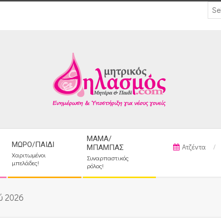
ΜΑΜΆ/
ΜΩΡΌ/ΠΑΙΔΊ
Ατζέντα
ΜΠΑΜΠΆΣ
Χαριτωμένοι
Συναρπαστικός
μπελάδες!
ρόλος!
ύ 2026