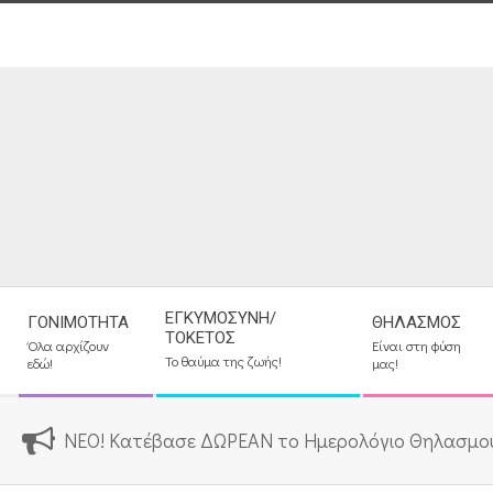
Skip
to
content
Secondary
ΕΓΚΥΜΟΣΎΝΗ/
ΓΟΝΙΜΌΤΗΤΑ
ΘΗΛΑΣΜΌΣ
Navigation
ΤΟΚΕΤΌΣ
Όλα αρχίζουν
Είναι στη φύση
Menu
Το θαύμα της ζωής!
εδώ!
μας!
ΝΕΟ! Κατέβασε ΔΩΡΕΑΝ το Ημερολόγιο Θηλασμο