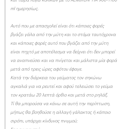
ς
ml ημερησίως.
β
ρ
Αυτό που με απασχολεί είναι ότι κάποιες φορές
έ
βγάζει γάλα από την μύτη και το στόμα ταυτόχρονα
φ
και κάποιες φορές αυτό που βγάζει από την μύτη
ο
είναι πηχτό με αποτέλεσμα να δείχνει ότι δεν μπορεί
να αναπνεύσει και να πνίγεται και μάλιστα μία φορά
υ
μετά από τρεις ώρες αφότου έφαγε.
ς
Κατά την διάρκεια του γεύματος τον σηκώνω
.
αγκαλιά για να ρευτεί και αφού τελειώσει το γεύμα
Υ
τον κρατάω 20 λεπτά όρθιο και μετά στο ρηλάξ.
π
Τί θα μπορούσα να κάνω σε αυτή την περίπτωση,
ά
μήπως θα βοηθούσε η αλλαγή γάλακτος ή κάποιο
ρ
σιρόπι, υπάρχει κίνδυνος πνιγμού;
χ