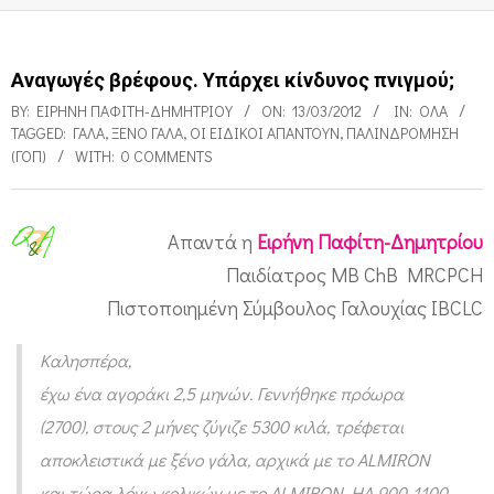
Αναγωγές βρέφους. Υπάρχει κίνδυνος πνιγμού;
BY:
ΕΙΡΉΝΗ ΠΑΦΊΤΗ-ΔΗΜΗΤΡΊΟΥ
ON:
13/03/2012
IN:
ΌΛΑ
TAGGED:
ΓΆΛΑ
,
ΞΈΝΟ ΓΆΛΑ
,
ΟΙ ΕΙΔΙΚΟΊ ΑΠΑΝΤΟΎΝ
,
ΠΑΛΙΝΔΡΌΜΗΣΗ
(ΓΟΠ)
WITH:
0 COMMENTS
Απαντά η
Ειρήνη Παφίτη-Δημητρίου
Α
Παιδίατρος MB ChB MRCPCH
ν
Πιστοποιημένη Σύμβουλος Γαλουχίας IBCLC
α
Καλησπέρα,
γ
έχω ένα αγοράκι 2,5 μηνών. Γεννήθηκε πρόωρα
ω
(2700), στους 2 μήνες ζύγιζε 5300 κιλά, τρέφεται
γ
αποκλειστικά με ξένο γάλα, αρχικά με το ALMIRON
έ
και τώρα λόγω κολικών με το ALMIRON HA 900-1100