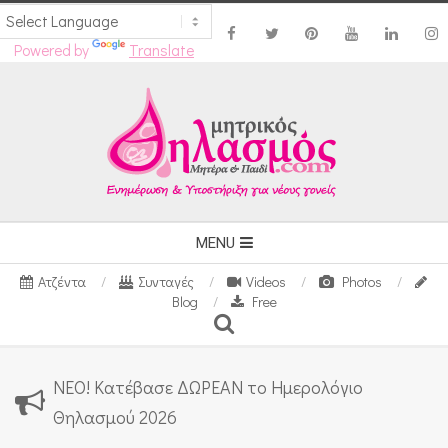
Powered by
Translate
Skip
to
content
Secondary
MENU
Navigation
Ατζέντα
Συνταγές
Videos
Photos
Menu
Blog
Free
Search
ΝΕΟ! Κατέβασε ΔΩΡΕΑΝ το Ημερολόγιο
Θηλασμού 2026