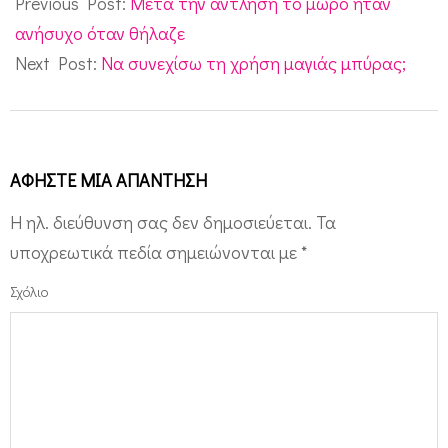
Previous Post:
Μετά την άντληση το μωρό ήταν
03
ανήσυχο όταν θήλαζε
Next Post:
Να συνεχίσω τη χρήση μαγιάς μπύρας;
ΑΦΉΣΤΕ ΜΙΑ ΑΠΆΝΤΗΣΗ
Η ηλ. διεύθυνση σας δεν δημοσιεύεται.
Τα
υποχρεωτικά πεδία σημειώνονται με
*
Σχόλιο