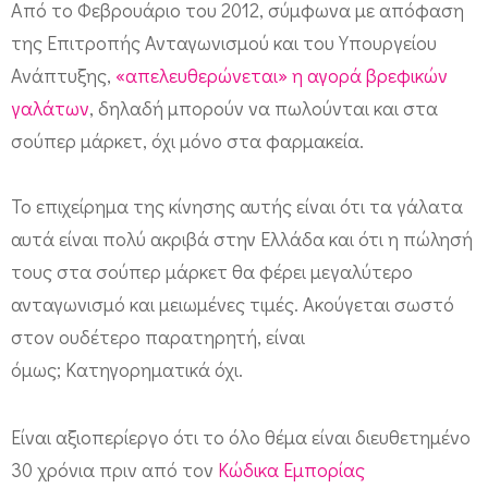
γ
Από το Φεβρουάριο του 2012, σύμφωνα με απόφαση
ά
της Επιτροπής Ανταγωνισμού και του Υπουργείου
λ
Ανάπτυξης,
«απελευθερώνεται» η αγορά βρεφικών
α
γαλάτων
, δηλαδή μπορούν να πωλούνται και στα
π
σούπερ μάρκετ, όχι μόνο στα φαρμακεία.
λ
Το επιχείρημα της κίνησης αυτής είναι ότι τα γάλατα
έ
αυτά είναι πολύ ακριβά στην Ελλάδα και ότι η πώλησή
ο
τους στα σούπερ μάρκετ θα φέρει μεγαλύτερο
ν
ανταγωνισμό και μειωμένες τιμές. Ακούγεται σωστό
κ
στον ουδέτερο παρατηρητή, είναι
α
όμως; Κατηγορηματικά όχι.
ι
σ
Είναι αξιοπερίεργο ότι το όλο θέμα είναι διευθετημένο
τ
30 χρόνια πριν από τον
Κώδικα Εμπορίας