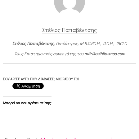
Στέλιος Παπαβέντσης
Στέλιος Παπαβέντσης
, Παιδίατρος, M.R.C.P.C.H., D.C.H., IBCLC
Τέως Επιστημονικός συνεργάτης του
mitrikosthilasmos.com
ΣΟΥ ΆΡΕΣΕ ΑΥΤΌ ΠΟΥ ΔΙΆΒΑΣΕΣ; ΜΟΙΡΆΣΟΥ ΤΟ!
Μπορεί να σου αρέσει επίσης:
2012-
02-