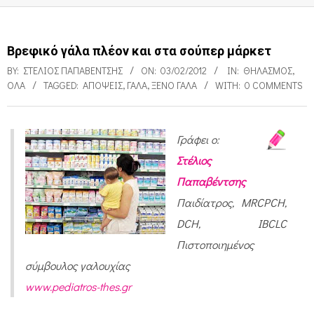
Βρεφικό γάλα πλέον και στα σούπερ μάρκετ
BY:
ΣΤΈΛΙΟΣ ΠΑΠΑΒΈΝΤΣΗΣ
ON:
03/02/2012
IN:
ΘΗΛΑΣΜΌΣ
,
ΌΛΑ
TAGGED:
ΑΠΌΨΕΙΣ
,
ΓΆΛΑ
,
ΞΈΝΟ ΓΆΛΑ
WITH:
0 COMMENTS
Γράφει ο:
Β
Στέλιος
ρ
Παπαβέντσης
ε
Παιδίατρος, MRCPCH,
φ
DCH, IBCLC
ι
Πιστοποιημένος
σύμβουλος γαλουχίας
κ
www.pediatros-thes.gr
ό