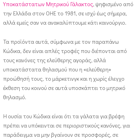
α
Υποκατάστατων Μητρικού Γάλακτος
, ψηφισμένο από
σ
την Ελλάδα στον ΟΗΕ το 1981, σε ισχύ έως σήμερα,
ο
αλλά εμείς σαν να ανακαλύπτουμε κάτι καινούργιο.
ύ
π
Τα προϊόντα αυτά, σύμφωνα με τον παραπάνω
ε
Κώδικα, δεν είναι απλές τροφές που διέπονται από
ρ
τους κανόνες της ελεύθερης αγοράς, αλλά
μ
υποκατάστατα θηλασμού που η «ελεύθερη»
ά
προώθησή τους, το μάρκετινγκ και η χωρίς έλεγχο
έκθεση του κοινού σε αυτά υποσκάπτει το μητρικό
ρ
θηλασμό.
κ
ε
Η ουσία του Κώδικα είναι ότι τα γάλατα για βρέφη
τ
πρέπει να υπόκεινται σε περιοριστικούς κανόνες, για
παράδειγμα να μην βγαίνουν σε προσφορές, σε