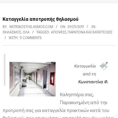
Καταγγελία αποτροπής θηλασμού
BY:
MITRIKOSTHILASMOS.COM
ON:
31/05/2011
IN:
ΘΗΛΑΣΜΌΣ
,
ΌΛΑ
TAGGED:
ΑΠΌΨΕΙΣ
,
ΠΑΡΆΠΟΝΑ ΚΑΙ ΚΑΤΑΓΓΕΛΊΕΣ
WITH:
5 COMMENTS
Κ
Καταγγελία
α
από τη
τ
Κωνσταντίνα Φ.
α
Καλησπέρα σας,
γ
Παρακινημένη από την
γ
προτροπή σας για καταγγελία πρακτικών κατά του
ε
θηλασμού, σας επισυνάπτω επιστολή που έχω γράψει