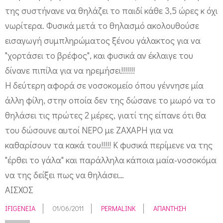
της συστήνανε να θηλάζει το παιδί κάθε 3,5 ώρες κ όχι
νωρίτερα. Φυσικά μετά το θηλασμό ακολουθούσε
εισαγωγή συμπληρώματος ξένου γάλακτος για να
"χορτάσει το βρέφος", και φυσικά αν έκλαιγε του
δίνανε πιπίλα για να ηρεμήσει!!!!!!!
Η δεύτερη αφορά σε νοσοκομείο όπου γέννησε μία
άλλη φίλη, στην οποία δεν της δώσανε το μωρό να το
θηλάσει τις πρώτες 2 μέρες, γιατί της είπανε ότι θα
του δώσουνε αυτοί ΝΕΡΟ με ΖΑΧΑΡΗ για να
καθαρίσουν τα κακά του!!!!! Κ φυσικά περίμενε να της
"έρθει το γάλα" και παράλληλα κάποια μαία-νοσοκόμα
να της δείξει πως να θηλάσει…
ΑΙΣΧΟΣ
IFIGENEIA
01/06/2011
PERMALINK
ΑΠΆΝΤΗΣΗ