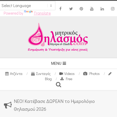
Powered by
Translate
Skip
to
content
Secondary
MENU
Navigation
Ατζέντα
Συνταγές
Videos
Photos
Menu
Blog
Free
Search
ΝΕΟ! Κατέβασε ΔΩΡΕΑΝ το Ημερολόγιο
Θηλασμού 2026