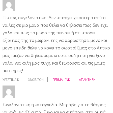
Πω πω, συγκλονιστικο! Δεν υπαρχει χειροτερο απ'το
να λες σε μια μανα που θελει να θηλασει πως δεν εχει
γαλα και πως το μωρο της πειναει ή οτι μπορει
εξ'αιτιας της το μωρακι της να αρρωστησει μονο και
μονο επειδη θελει να κανει το σωστο! Εμας στο Αττικο
μας πιεζαν να θηλασουμε κι ουτε συζητηση για ξενο
γαλα, για καλη μας τυχη, και θεωρουσα και τις μαιες
αυστηρες!
ΧΡΙΣΤΙΝΑ Κ
31/05/2011
PERMALINK
ΑΠΆΝΤΗΣΗ
Συγκλονιστική η καταγγελία. Μπράβο για το θάρρος
να γράψεις όλ' αυτά. Εύχομαι να φτάσουν στα αυτιά