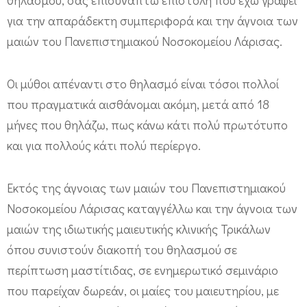
λ
για την απαράδεκτη συμπεριφορά και την άγνοια των
ί
μαιών του Πανεπιστημιακού Νοσοκομείου Λάρισας.
α
α
Οι μύθοι απέναντι στο θηλασμό είναι τόσοι πολλοί
π
που πραγματικά αισθάνομαι ακόμη, μετά από 18
ο
μήνες που θηλάζω, πως κάνω κάτι πολύ πρωτότυπο
τ
και για πολλούς κάτι πολύ περίεργο.
ρ
Εκτός της άγνοιας των μαιών του Πανεπιστημιακού
ο
Νοσοκομείου Λάρισας καταγγέλλω και την άγνοια των
π
μαιών της ιδιωτικής μαιευτικής κλινικής Τρικάλων
ή
όπου συνιστούν διακοπή του θηλασμού σε
ς
περίπτωση μαστίτιδας, σε ενημερωτικό σεμινάριο
θ
που παρείχαν δωρεάν, οι μαίες του μαιευτηρίου, με
η