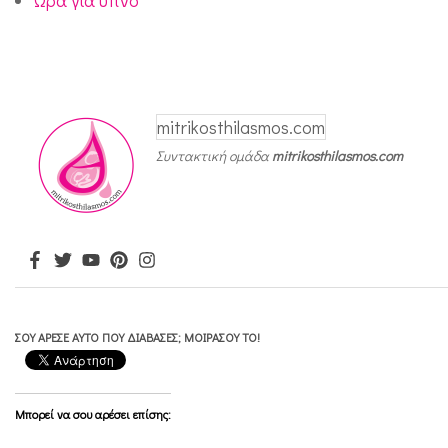
μ
ό
ν
ο
mitrikosthilasmos.com
κ
Συντακτική ομάδα
mitrikosthilasmos.com
ο
ύ
ν
η
μ
ΣΟΥ ΆΡΕΣΕ ΑΥΤΌ ΠΟΥ ΔΙΆΒΑΣΕΣ; ΜΟΙΡΆΣΟΥ ΤΟ!
α
σ
τ
Μπορεί να σου αρέσει επίσης:
α