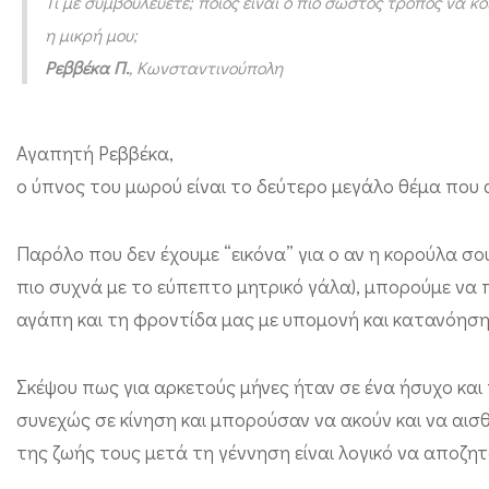
Τί με συμβουλεύετε; ποιος είναι ο πιο σωστός τρόπος να κ
α
η μικρή μου;
κ
Ρεββέκα Π.
, Κωνσταντινούπολη
ο
ι
Αγαπητή Ρεββέκα,
μ
ο ύπνος του μωρού είναι το δεύτερο μεγάλο θέμα που 
η
θ
Παρόλο που δεν έχουμε “εικόνα” για ο αν η κορούλα σο
ε
πιο συχνά με το εύπεπτο μητρικό γάλα), μπορούμε να
ί
αγάπη και τη φροντίδα μας με υπομονή και κατανόηση
σ
τ
Σκέψου πως για αρκετούς μήνες ήταν σε ένα ήσυχο και
η
συνεχώς σε κίνηση και μπορούσαν να ακούν και να αισ
ν
της ζωής τους μετά τη γέννηση είναι λογικό να αποζητ
κ