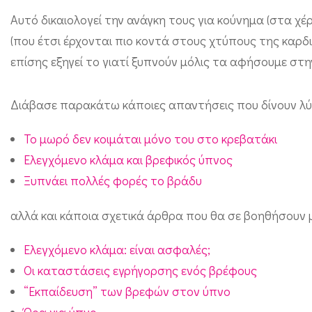
ο
Αυτό δικαιολογεί την ανάγκη τους για κούνημα (στα χέ
ύ
(που έτσι έρχονται πιο κοντά στους χτύπους της καρδ
επίσης εξηγεί το γιατί ξυπνούν μόλις τα αφήσουμε στη
ν
ι
Διάβασε παρακάτω κάποιες απαντήσεις που δίνουν λύ
α
τ
Το μωρό δεν κοιμάται μόνο του στο κρεβατάκι
η
Ελεγχόμενο κλάμα και βρεφικός ύπνος
ς
Ξυπνάει πολλές φορές το βράδυ
,
αλλά και κάποια σχετικά άρθρα που θα σε βοηθήσουν μ
θ
έ
Ελεγχόμενο κλάμα: είναι ασφαλές;
λ
Οι καταστάσεις εγρήγορσης ενός βρέφους
ε
“Εκπαίδευση” των βρεφών στον ύπνο
ι
Ώρα για ύπνο