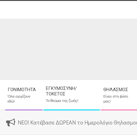
Skip
to
content
Secondary
ΕΓΚΥΜΟΣΎΝΗ/
ΓΟΝΙΜΌΤΗΤΑ
ΘΗΛΑΣΜΌΣ
Navigation
ΤΟΚΕΤΌΣ
Όλα αρχίζουν
Είναι στη φύση
Menu
Το θαύμα της ζωής!
εδώ!
μας!
ΝΕΟ! Κατέβασε ΔΩΡΕΑΝ το Ημερολόγιο Θηλασμο