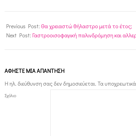
χ
2011-
έ
05-
Previous Post:
Θα χρειαστώ θήλαστρο μετά το έτος;
ρ
18
Next Post:
Γαστροοισοφαγική παλινδρόμηση και αλλε
ι
α
ή
σ
ΑΦΉΣΤΕ ΜΙΑ ΑΠΆΝΤΗΣΗ
τ
Η ηλ. διεύθυνση σας δεν δημοσιεύεται.
Τα υποχρεωτικά
ο
κ
Σχόλιο
α
ρ
ό
τ