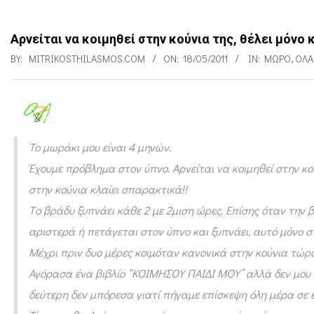
Αρνείται να κοιμηθεί στην κούνια της, θέλει μόνο
BY:
MITRIKOSTHILASMOS.COM
ON:
18/05/2011
IN:
ΜΩΡΌ
,
ΌΛΑ
Α
Το μωράκι μου είναι 4 μηνών.
ρ
Έχουμε πρόβλημα στον ύπνο. Αρνείται να κοιμηθεί στην κο
ν
στην κούνια κλαίει σπαρακτικά!!
ε
Tο βράδυ ξυπνάει κάθε 2 με 2μιση ώρες. Επίσης όταν την 
ί
αριστερά ή πετάγεται στον ύπνο και ξυπνάει, αυτό μόνο σ
τ
Μέχρι πριν δυο μέρες κοιμόταν κανονικά στην κούνια τώρα 
α
Αγόρασα ένα βιβλίο “ΚΟΙΜΗΣΟΥ ΠΑΙΔΙ ΜΟΥ” αλλά δεν μου 
ι
δεύτερη δεν μπόρεσα γιατί πήγαμε επίσκεψη όλη μέρα σε έ
ν