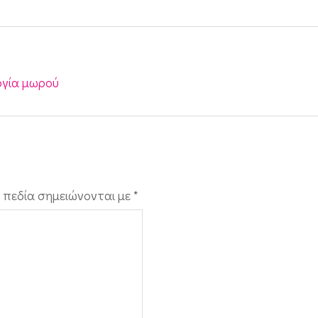
ργία μωρού
 πεδία σημειώνονται με
*