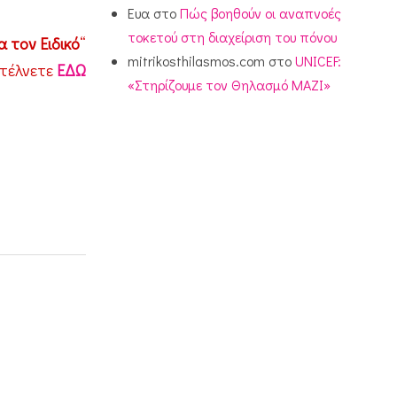
Ευα
στο
Πώς βοηθούν οι αναπνοές
τοκετού στη διαχείριση του πόνου
 τον Ειδικό
“
mitrikosthilasmos.com
στο
UNICEF:
στέλνετε
ΕΔΩ
«Στηρίζουμε τον Θηλασμό ΜΑΖΙ»