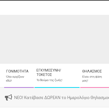
Skip
to
content
Secondary
ΕΓΚΥΜΟΣΎΝΗ/
ΓΟΝΙΜΌΤΗΤΑ
ΘΗΛΑΣΜΌΣ
Navigation
ΤΟΚΕΤΌΣ
Όλα αρχίζουν
Είναι στη φύση
Menu
Το θαύμα της ζωής!
εδώ!
μας!
ΝΕΟ! Κατέβασε ΔΩΡΕΑΝ το Ημερολόγιο Θηλασμο