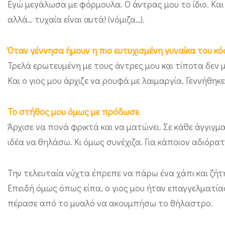
Εγώ μεγάλωσα με φόρμουλα. Ο άντρας μου το ίδιο. Και
;
αλλά… τυχαία είναι αυτά! (νόμιζα…).
Ε
γ
Όταν γέννησα ήμουν η πιο ευτυχισμένη γυναίκα του κ
ώ
Τρελά ερωτευμένη με τους άντρες μου και τίποτα δεν 
;
Και ο γιος μου άρχιζε να ρουφά με λαιμαργία. Γεννήθηκ
Μ
π
Το στήθος μου όμως με πρόδωσε
α
Άρχισε να πονά φρικτά και να ματώνει. Σε κάθε άγγιγ
…
ιδέα να θηλάσω. Κι όμως συνέχιζα. Για κάποιον αδιόρατ
Την τελευταία νύχτα έπρεπε να πάρω ένα χάπι και ζήτ
Επειδή όμως όπως είπα, ο γιος μου ήταν επαγγελματία
πέρασε από το μυαλό να ακουμπήσω το θήλαστρο.