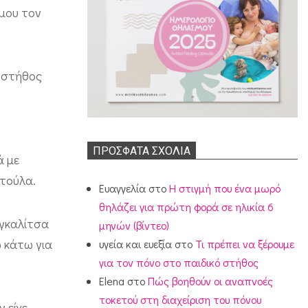
 μου τον
ο στήθος
ΠΡΌΣΦΑΤΑ ΣΧΌΛΙΑ
ά με
ρτούλα.
Ευαγγελία
στο
Η στιγμή που ένα μωρό
θηλάζει για πρώτη φορά σε ηλικία 6
αγκαλίτσα
μηνών (βίντεο)
ω κάτω για
υγεία και ευεξία
στο
Τι πρέπει να ξέρουμε
για τον πόνο στο παιδικό στήθος
Elena
στο
Πώς βοηθούν οι αναπνοές
τοκετού στη διαχείριση του πόνου
 είχε