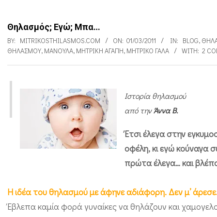
Θηλασμός; Εγώ; Μπα…
BY:
MITRIKOSTHILASMOS.COM
ON:
01/03/2011
IN:
BLOG
,
ΘΗΛ
ΘΗΛΑΣΜΟΎ
,
ΜΑΝΟΎΛΑ
,
ΜΗΤΡΙΚΉ ΑΓΆΠΗ
,
ΜΗΤΡΙΚΌ ΓΆΛΑ
WITH:
2 C
Ιστορία θηλασμού
Θ
από την
Άννα Β.
η
λ
Έτσι έλεγα στην εγκυμο
α
οφέλη, κι εγώ κούναγα 
σ
πρώτα έλεγα… και βλέπ
μ
Η ιδέα του θηλασμού με άφηνε αδιάφορη. Δεν μ’ άρεσε
ό
Έβλεπα καμία φορά γυναίκες να θηλάζουν
και χαμογελο
ς