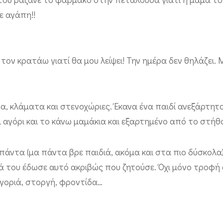
ε αγάπη!!
ον κρατάω γιατί θα μου λείψει! Την ημέρα δεν θηλάζει. Μ
, κλάματα και στενοχώριες. Έκανα ένα παιδί ανεξάρτητο
ι αγόρι και το κάνω μαμάκια και εξαρτημένο από το στήθο
ι πάντα (μα πάντα βρε παιδιά, ακόμα και στα πιο δύσκολα
μά του έδωσε αυτό ακριβώς που ζητούσε. Όχι μόνο τροφή
γοριά, στοργή, φροντίδα…