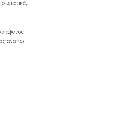
ι σωματικά,
σο άψογος
 σας αγαπώ