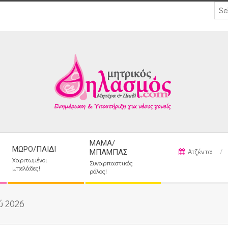
ΜΑΜΆ/
ΜΩΡΌ/ΠΑΙΔΊ
Ατζέντα
ΜΠΑΜΠΆΣ
Χαριτωμένοι
Συναρπαστικός
μπελάδες!
ρόλος!
ύ 2026