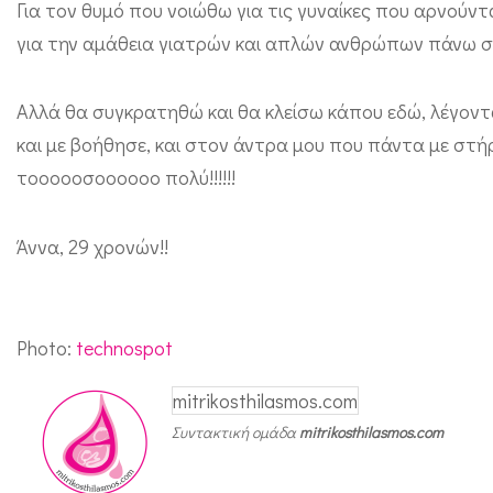
Για τον θυμό που νοιώθω για τις γυναίκες που αρνούντα
για την αμάθεια γιατρών και απλών ανθρώπων πάνω 
Αλλά θα συγκρατηθώ και θα κλείσω κάπου εδώ, λέγοντ
και με βοήθησε, και στον άντρα μου που πάντα με στήρ
τοοοοοσοοοοοο πολύ!!!!!!
Άννα, 29 χρονών!!
Photo:
technospot
mitrikosthilasmos.com
Συντακτική ομάδα
mitrikosthilasmos.com