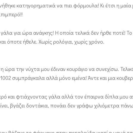
ρνήθηκε κατηγορηματικά να πιει φόρμουλα! Κι έτσι η μαία
μπιμπερό!!
 γάλα για ώρα ανάγκης! Η οποία τελικά δεν ήρθε ποτέ! Τ
αι όποτε ήθελε. Χωρίς ρολόγια, χωρίς χρόνο.
 η ώρα την νύχτα μου έδιναν κουράγιο να συνεχίσω. Τελικ
 1002 συμπράγκαλα αλλά μόνο εμένα! Άντε και μια κουβε
ρό και φτιάχνοντας γάλα αλλά τον έπαιρνα δίπλα μου 
νει, βγάζει δοντάκια, πονάει δεν γράφω χιλιόμετρα πάν
του βάζανε το φάρμακο στην πεταλούδα γιατί η μαμά τον