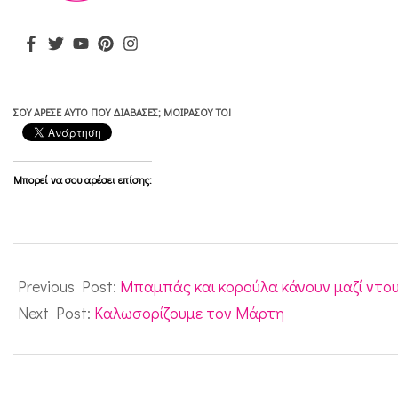
ΣΟΥ ΆΡΕΣΕ ΑΥΤΌ ΠΟΥ ΔΙΆΒΑΣΕΣ; ΜΟΙΡΆΣΟΥ ΤΟ!
Μπορεί να σου αρέσει επίσης:
2011-
03-
Previous Post:
Μπαμπάς και κορούλα κάνουν μαζί ντουζ
01
Next Post:
Καλωσορίζουμε τον Μάρτη