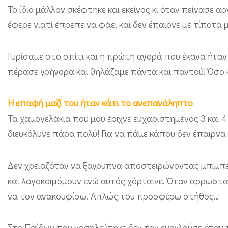
Το ίδιο μάλλον σκέφτηκε και εκείνος κι όταν πείνασε α
έφερε γιατί έπρεπε να φάει και δεν έπαιρνε με τίποτα 
Γυρίσαμε στο σπίτι και η πρώτη αγορά που έκανα ήταν
πέρασε γρήγορα και θηλάζαμε πάντα και παντού! Όσο κ
Η επαφή μαζί του ήταν κάτι το ανεπανάληπτο
Τα χαμογελάκια που μου έριχνε ευχαριστημένος 3 και 4
διευκόλυνε πάρα πολύ! Για να πάμε κάπου δεν έπαιρνα
Δεν χρειαζόταν να ξαγρυπνα αποστειρώνοντας μπιμπε
και λαγοκοιμόμουν ενώ αυτός χόρταινε. Όταν αρρωσταί
να τον ανακουφίσω. Απλώς του προσφέρω στήθος…
Στο Παίδων που νοσηλεύτηκε δεν τον ενοχλούσε όταν 