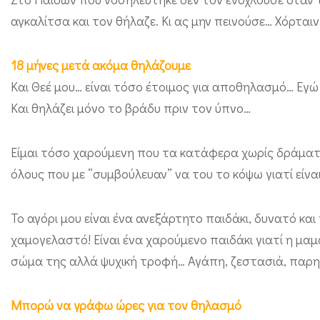
αγκαλίτσα και τον θήλαζε. Κι ας μην πεινούσε… Χόρταιν
18 μήνες μετά ακόμα θηλάζουμε
Και Θεέ μου… είναι τόσο έτοιμος για αποθηλασμό… Εγώ τ
Και θηλάζει μόνο το βράδυ πριν τον ύπνο…
Είμαι τόσο χαρούμενη που τα κατάφερα χωρίς δράματα
όλους που με “συμβούλευαν” να του το κόψω γιατί είνα
Το αγόρι μου είναι ένα ανεξάρτητο παιδάκι, δυνατό κα
χαμογελαστό! Είναι ένα χαρούμενο παιδάκι γιατί η μα
σώμα της αλλά ψυχική τροφή… Αγάπη, ζεστασιά, παρη
Μπορώ να γράφω ώρες για τον θηλασμό