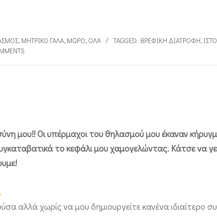
ΑΣΜΌΣ
,
ΜΗΤΡΙΚΌ ΓΆΛΑ
,
ΜΩΡΌ
,
ΌΛΑ
TAGGED:
ΒΡΕΦΙΚΉ ΔΙΑΤΡΟΦΉ
,
ΙΣΤΟ
OMMENTS
σύνη μου!! Οι υπέρμαχοι του θηλασμού μου έκαναν κήρυγμ
συγκαταβατικά το κεφάλι μου χαμογελώντας. Κάτσε να 
ουμε!
.
ύσα αλλά χωρίς να μου δημιουργείτε κανένα ιδιαίτερο σ