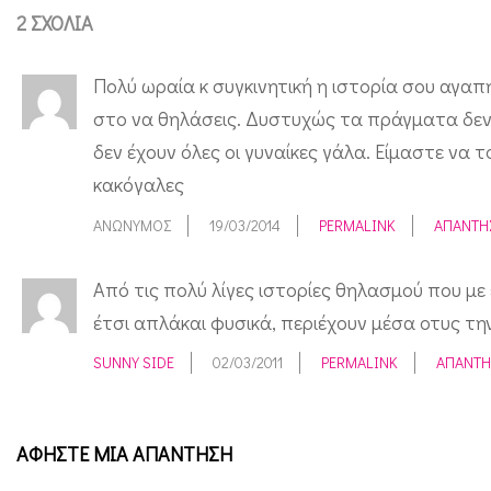
2 ΣΧΌΛΙΑ
Πολύ ωραία κ συγκινητική η ιστορία σου αγαπ
στο να θηλάσεις. Δυστυχώς τα πράγματα δεν ε
δεν έχουν όλες οι γυναίκες γάλα. Είμαστε να
κακόγαλες
ΑΝΏΝΥΜΟΣ
19/03/2014
PERMALINK
ΑΠΆΝΤΗ
Από τις πολύ λίγες ιστορίες θηλασμού που μ
έτσι απλάκαι φυσικά, περιέχουν μέσα οτυς τη
SUNNY SIDE
02/03/2011
PERMALINK
ΑΠΆΝΤΗ
ΑΦΉΣΤΕ ΜΙΑ ΑΠΆΝΤΗΣΗ