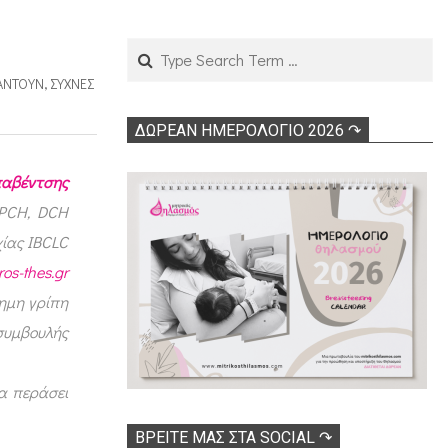
Search
ΠΑΝΤΟΎΝ
,
ΣΥΧΝΈΣ
ΔΩΡΕΑΝ ΗΜΕΡΟΛΟΓΙΟ 2026 ↷
παβέντσης
CPCH, DCH
ίας IBCLC
os-thes.gr
χημη γρίπη
συμβουλής
να περάσει
ΒΡΕΊΤΕ ΜΑΣ ΣΤΑ SOCIAL ↷