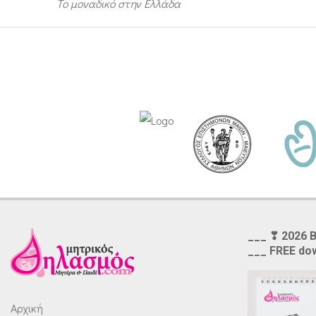
Το μοναδικό στην Ελλάδα
___ ❣ 2026 
___ FREE do
Αρχική