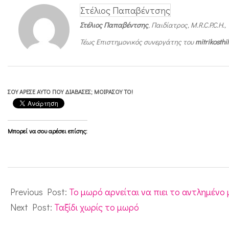
Στέλιος Παπαβέντσης
Στέλιος Παπαβέντσης
, Παιδίατρος, M.R.C.P.C.H.,
Τέως Επιστημονικός συνεργάτης του
mitrikosth
ΣΟΥ ΆΡΕΣΕ ΑΥΤΌ ΠΟΥ ΔΙΆΒΑΣΕΣ; ΜΟΙΡΆΣΟΥ ΤΟ!
Μπορεί να σου αρέσει επίσης:
2011-
02-
Previous Post:
Το μωρό αρνείται να πιει το αντλημένο
07
Next Post:
Ταξίδι χωρίς το μωρό