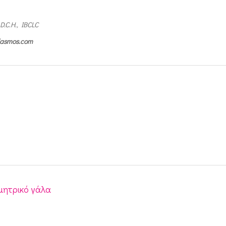
 D.C.H., IBCLC
ilasmos.com
 μητρικό γάλα