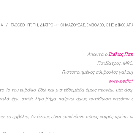
ΊΑ
TAGGED:
ΓΡΊΠΗ
,
ΔΙΑΤΡΟΦΉ ΘΗΛΆΖΟΥΣΑΣ
,
ΕΜΒΌΛΙΟ
,
ΟΙ ΕΙΔΙΚΟΊ Α
Απαντά ο
Στέλιος Πα
Παιδίατρος, MR
Πιστοποιημένος σύμβουλος γαλουχ
www.pediatr
 το 1ο του εμβόλιο. Εδώ και μια εβδομάδα όμως περνάω μία άσ
 καλά έχω απλά λίγο βήχα παίρνω όμως αντιβίωση κατόπιν 
σα
το εμβόλιο; Αν όντως είναι επικίνδυνο πόσος καιρός πρέπει 