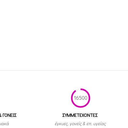
16500
& ΓΟΝΕΙΣ
ΣΥΜΜΕΤEΧΟΝΤΕΣ
τυακά
έγκυες, γονείς & επ. υγείας