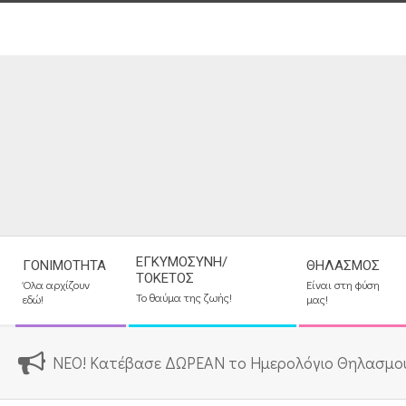
Skip
to
content
Secondary
ΕΓΚΥΜΟΣΎΝΗ/
ΓΟΝΙΜΌΤΗΤΑ
ΘΗΛΑΣΜΌΣ
Navigation
ΤΟΚΕΤΌΣ
Όλα αρχίζουν
Είναι στη φύση
Menu
Το θαύμα της ζωής!
εδώ!
μας!
ΝΕΟ! Κατέβασε ΔΩΡΕΑΝ το Ημερολόγιο Θηλασμο