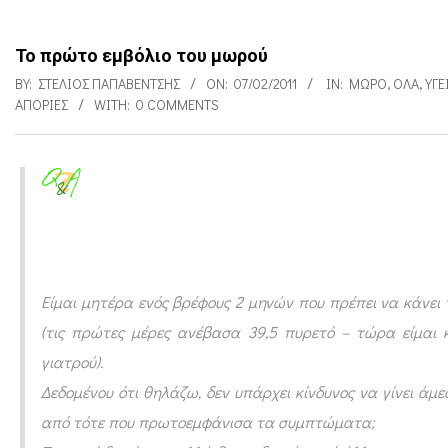
Το πρώτο εμβόλιο του μωρού
BY:
ΣΤΈΛΙΟΣ ΠΑΠΑΒΈΝΤΣΗΣ
ON:
07/02/2011
IN:
ΜΩΡΌ
,
ΌΛΑ
,
ΥΓΕ
ΑΠΟΡΊΕΣ
WITH:
0 COMMENTS
Τ
ο
π
ρ
Είμαι μητέρα ενός βρέφους 2 μηνών που πρέπει να κάνει
ώ
(τις πρώτες μέρες ανέβασα 39,5 πυρετό – τώρα είμαι
γιατρού).
τ
Δεδομένου ότι θηλάζω, δεν υπάρχει κίνδυνος να γίνει άμε
ο
από τότε που πρωτοεμφάνισα τα συμπτώματα;
ε