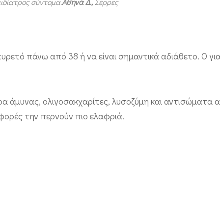
αιδίατρος σύντομα.
Αθηνά Δ
.,
Σέρρες
ι πυρετό πάνω από 38 ή να είναι σημαντικά αδιάθετο. Ο γ
α άμυνας, ολιγοσακχαρίτες, λυσοζύμη και αντισώματα 
φορές την περνούν πιο ελαφριά.