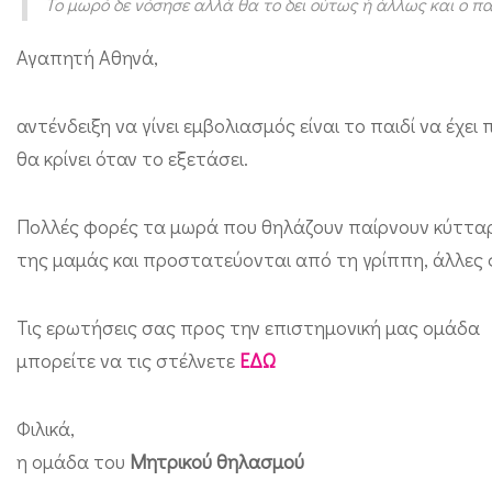
Το μωρό δε νόσησε αλλά θα το δει ούτως ή άλλως και ο π
μ
β
Αγαπητή Αθηνά,
ό
λ
αντένδειξη να γίνει εμβολιασμός είναι το παιδί να έχε
ι
θα κρίνει όταν το εξετάσει.
ο
τ
Πολλές φορές τα μωρά που θηλάζουν παίρνουν κύτταρ
της μαμάς και προστατεύονται από τη γρίππη, άλλες 
ο
υ
Τις ερωτήσεις σας προς την επιστημονική μας ομάδα
μ
μπορείτε να τις στέλνετε
ΕΔΩ
ω
ρ
Φιλικά,
ο
η ομάδα του
Μητρικού θηλασμού
ύ