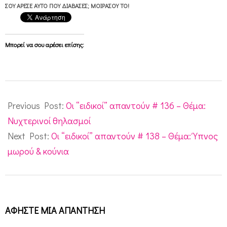
ε
ΣΟΥ ΆΡΕΣΕ ΑΥΤΌ ΠΟΥ ΔΙΆΒΑΣΕΣ; ΜΟΙΡΆΣΟΥ ΤΟ!
τ
ά
Μπορεί να σου αρέσει επίσης:
α
π
ό
2010-
α
09-
Previous Post:
Οι “ειδικοί” απαντούν # 136 – Θέμα:
π
28
Νυχτερινοί θηλασμοί
ο
Next Post:
Οι “ειδικοί” απαντούν # 138 – Θέμα: Ύπνος
θ
μωρού & κούνια
η
λ
α
ΑΦΉΣΤΕ ΜΙΑ ΑΠΆΝΤΗΣΗ
σ