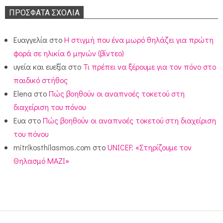
ΠΡΌΣΦΑΤΑ ΣΧΌΛΙΑ
Ευαγγελία
στο
Η στιγμή που ένα μωρό θηλάζει για πρώτη
φορά σε ηλικία 6 μηνών (βίντεο)
υγεία και ευεξία
στο
Τι πρέπει να ξέρουμε για τον πόνο στο
παιδικό στήθος
Elena
στο
Πώς βοηθούν οι αναπνοές τοκετού στη
διαχείριση του πόνου
Ευα
στο
Πώς βοηθούν οι αναπνοές τοκετού στη διαχείριση
του πόνου
mitrikosthilasmos.com
στο
UNICEF: «Στηρίζουμε τον
Θηλασμό ΜΑΖΙ»