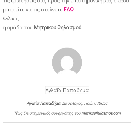
Τις ερωτήσεις σας προς την επιστημονική μας ομάδα
ν
μπορείτε να τις στέλνετε
ΕΔΩ
ι
Φιλικά,
σ
η ομάδα του
Μητρικού θηλασμού
η
γ
ά
λ
α
κ
τ
Αγλαΐα Παπαδήμα
ο
Αγλαΐα Παπαδήμα
, Δασολόγος, Πρώην IBCLC
ς
Τέως Επιστημονικός συνεργάτης του
mitrikosthilasmos.com
(
μ