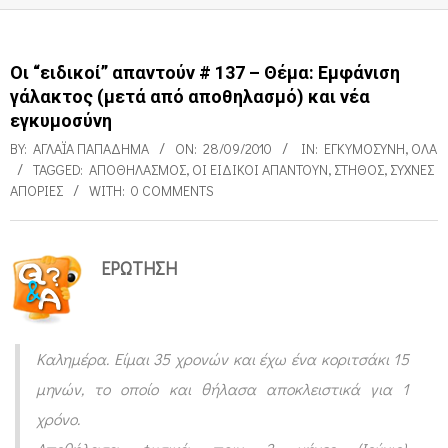
Οι “ειδικοί” απαντούν # 137 – Θέμα: Εμφάνιση
γάλακτος (μετά από αποθηλασμό) και νέα
εγκυμοσύνη
BY:
ΑΓΛΑΪ́Α ΠΑΠΑΔΉΜΑ
ON:
28/09/2010
IN:
ΕΓΚΥΜΟΣΎΝΗ
,
ΌΛΑ
TAGGED:
ΑΠΟΘΗΛΑΣΜΌΣ
,
ΟΙ ΕΙΔΙΚΟΊ ΑΠΑΝΤΟΎΝ
,
ΣΤΉΘΟΣ
,
ΣΥΧΝΈΣ
ΑΠΟΡΊΕΣ
WITH:
0 COMMENTS
ΕΡΩΤΗΣΗ
Ο
ι
“
Καλημέρα. Είμαι 35 χρονών και έχω ένα κοριτσάκι 15
ε
μηνών, το οποίο και θήλασα αποκλειστικά για 1
ι
χρόνο.