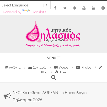
Powered by
Translate
Skip
to
content
Secondary
MENU
Navigation
Ατζέντα
Συνταγές
Videos
Photos
Menu
Blog
Free
Search
ΝΕΟ! Κατέβασε ΔΩΡΕΑΝ το Ημερολόγιο
Θηλασμού 2026