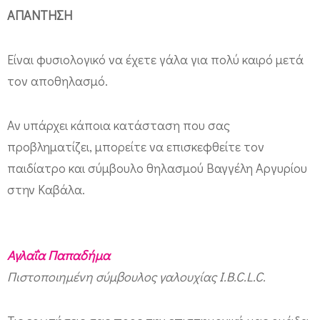
#
ΑΠΑΝΤΗΣΗ
1
3
Είναι φυσιολογικό να έχετε γάλα για πολύ καιρό μετά
7
τον αποθηλασμό.
–
Θ
Αν υπάρχει κάποια κατάσταση που σας
έ
προβληματίζει, μπορείτε να επισκεφθείτε τον
μ
παιδίατρο και σύμβουλο θηλασμού Βαγγέλη Αργυρίου
α
στην Καβάλα.
:
Ε
μ
Αγλαΐα Παπαδήμα
Πιστοποιημένη σύμβουλος γαλουχίας I.B.C.L.C.
φ
ά