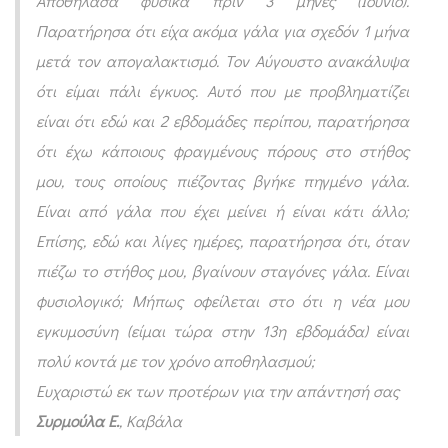
Αποθήλασα φυσικά πριν 3 μήνες (Ιούνιο).
δ
Παρατήρησα ότι είχα ακόμα γάλα για σχεδόν 1 μήνα
ι
μετά τον απογαλακτισμό. Τον Αύγουστο ανακάλυψα
κ
ότι είμαι πάλι έγκυος. Αυτό που με προβληματίζει
ο
είναι ότι εδώ και 2 εβδομάδες περίπου, παρατήρησα
ί
ότι έχω κάποιους φραγμένους πόρους στο στήθος
”
μου, τους οποίους πιέζοντας βγήκε πηγμένο γάλα.
α
Είναι από γάλα που έχει μείνει ή είναι κάτι άλλο;
π
Επίσης, εδώ και λίγες ημέρες, παρατήρησα ότι, όταν
α
πιέζω το στήθος μου, βγαίνουν σταγόνες γάλα. Είναι
ν
φυσιολογικό; Μήπως οφείλεται στο ότι η νέα μου
τ
εγκυμοσύνη (είμαι τώρα στην 13η εβδομάδα) είναι
ο
πολύ κοντά με τον χρόνο αποθηλασμού;
ύ
Ευχαριστώ εκ των προτέρων για την απάντησή σας
ν
Συρμούλα Ε.
, Καβάλα