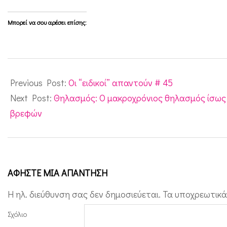
ν
Μπορεί να σου αρέσει επίσης:
ί
σ
χ
2010-
υ
08-
Previous Post:
Οι “ειδικοί” απαντούν # 45
σ
03
Next Post:
Θηλασμός: Ο μακροχρόνιος θηλασμός ίσως α
η
βρεφών
τ
ω
ν
ΑΦΉΣΤΕ ΜΙΑ ΑΠΆΝΤΗΣΗ
π
α
Η ηλ. διεύθυνση σας δεν δημοσιεύεται.
Τα υποχρεωτικά
ι
Σχόλιο
δ