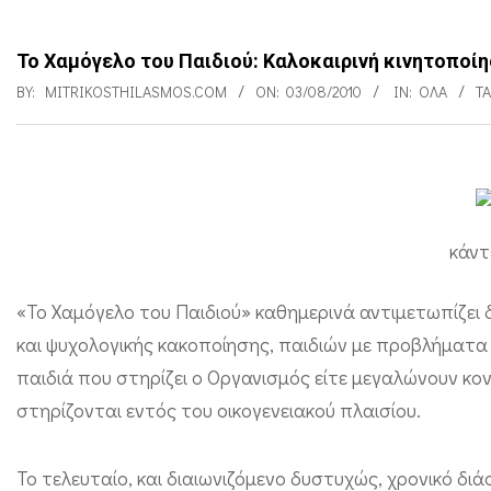
Το Χαμόγελο του Παιδιού: Καλοκαιρινή κινητοποίη
BY:
MITRIKOSTHILASMOS.COM
ON:
03/08/2010
IN:
ΌΛΑ
T
Τ
ο
κάντ
Χ
α
«Το Χαμόγελο του Παιδιού» καθημερινά αντιμετωπίζει
μ
και ψυχολογικής κακοποίησης, παιδιών με προβλήματα υ
παιδιά που στηρίζει ο Οργανισμός είτε μεγαλώνουν κον
ό
στηρίζονται εντός του οικογενειακού πλαισίου.
γ
ε
Το τελευταίο, και διαιωνιζόμενο δυστυχώς, χρονικό δι
λ