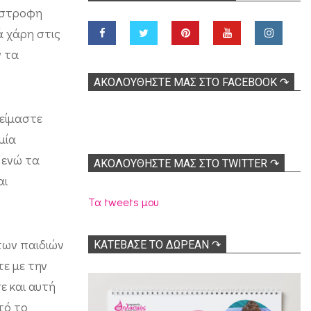
τίστροφη
ά χάρη στις
ν τα
ΑΚΟΛOΥΘΉΣΤΕ ΜΑΣ ΣΤΟ FACEBOOK ↷
 είμαστε
μία
 ενώ τα
ΑΚΟΛΟΥΘΉΣΤΕ ΜΑΣ ΣΤΟ TWITTER ↷
αι
Τα tweets μου
 των παιδιών
ΚΑΤΕΒΑΣΕ ΤΟ ΔΩΡΕΑΝ ↷
τε με την
ε και αυτή
τό το