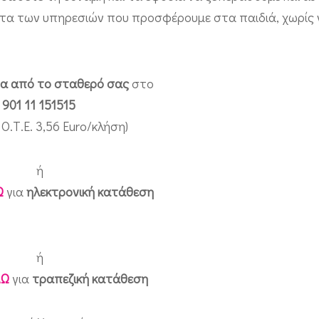
τητα των υπηρεσιών που προσφέρουμε στα παιδιά, χωρίς 
α από το σταθερό σας
στο
901 11 151515
Ο.Τ.Ε. 3,56 Euro/κλήση)
ή
Ω
για
ηλεκτρονική κατάθεση
ή
ΔΩ
για
τραπεζική κατάθεση