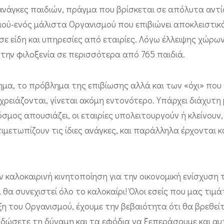
 ανάγκες παιδιών, πράγμα που βρίσκεται σε απόλυτα αν
μού-ενός μάλιστα Οργανισμού που επιβιώνει αποκλειστικ
σε είδη και υπηρεσίες από εταιρίες. Λόγω έλλειψης χώρω
 την φιλοξενία σε περισσότερα από 765 παιδιά.
λημα, το πρόβλημα της επιβίωσης αλλά και των «όχι» που
ρειάζονται, γίνεται ακόμη εντονότερο. Υπάρχει διάχυτη 
σμος απουσιάζει, οι εταιρίες υπολειτουργούν ή κλείνουν,
ιμετωπίζουν τις ίδιες ανάγκες, και παράλληλα έρχονται κ
ν καλοκαιρινή κινητοποίηση για την οικονομική ενίσχυση
 θα συνεχιστεί όλο το καλοκαίρι! Όλοι εσείς που μας τιμά
η του Οργανισμού, έχουμε την βεβαιότητα ότι θα βρεθείτ
 δώσετε τη δύναμη και τα εφόδια να ξεπεράσουμε και αυ