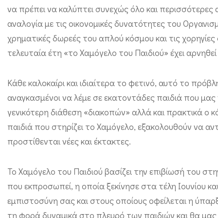
να πρέπει να καλύπτει συνεχώς όλο και περισσότερες
ο
αναλογία με τις οικονομικές δυνατότητες του Οργανισ
τ
χρηματικές δωρεές του απλού κόσμου και τις χορηγίες 
ο
τελευταία έτη «το Χαμόγελο του Παιδιού» έχει αρνηθεί
υ
Π
Κάθε καλοκαίρι και ιδιαίτερα το φετινό, αυτό το πρόβ
α
αναγκασμένοι να λέμε σε εκατοντάδες παιδιά που μας χ
ι
γενικότερη διάθεση «διακοπών» αλλά και πρακτικά ο κό
δ
παιδιά που στηρίζει το Χαμόγελο, εξακολουθούν να αντ
ι
προστίθενται νέες και έκτακτες.
ο
ύ
Το Χαμόγελο του Παιδιού βασίζει την επιβίωσή του στη
:
που εκπροσωπεί, η οποία ξεκίνησε στα τέλη Ιουνίου και
Κ
εμπιστοσύνη σας και στους οποίους οφείλεται η ύπαρξ
α
τη φορά δυναμικά στο πλευρό των παιδιών και θα μας