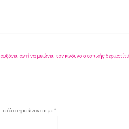
υξάνει, αντί να μειώνει, τον κίνδυνο ατοπικής δερματίτ
 πεδία σημειώνονται με
*