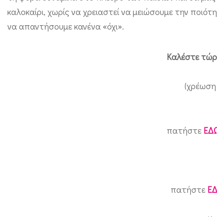
καλοκαίρι, χωρίς να χρειαστεί να μειώσουμε την ποιό
λ
να απαντήσουμε κανένα «όχι».
ο
κ
Καλέστε τώρ
α
ι
(χρέωση 
ρ
ι
ν
πατήστε
ΕΔ
ή
κ
ι
ν
πατήστε
Ε
η
τ