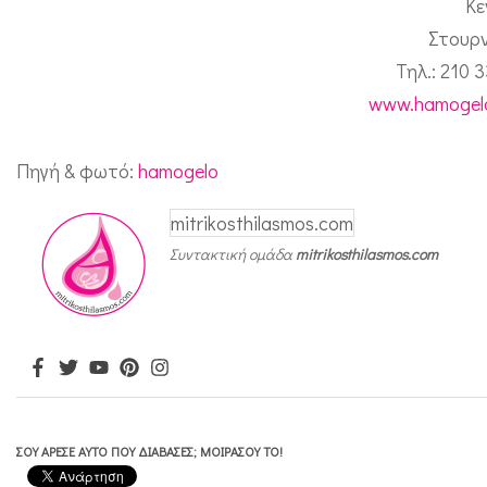
Κε
ο
Στουρν
π
Τηλ.: 210 
ο
www.hamogelo
ί
η
Πηγή & φωτό:
hamogelo
σ
mitrikosthilasmos.com
η
Συντακτική ομάδα
mitrikosthilasmos.com
γ
ι
α
τ
η
ν
ΣΟΥ ΆΡΕΣΕ ΑΥΤΌ ΠΟΥ ΔΙΆΒΑΣΕΣ; ΜΟΙΡΆΣΟΥ ΤΟ!
ε