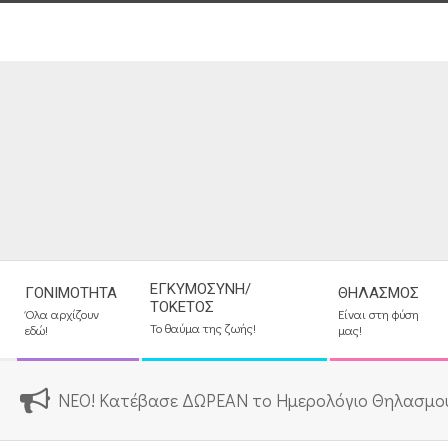
Skip
to
content
Secondary
ΕΓΚΥΜΟΣΎΝΗ/
ΓΟΝΙΜΌΤΗΤΑ
ΘΗΛΑΣΜΌΣ
Navigation
ΤΟΚΕΤΌΣ
Όλα αρχίζουν
Είναι στη φύση
Menu
Το θαύμα της ζωής!
εδώ!
μας!
ΝΕΟ! Κατέβασε ΔΩΡΕΑΝ το Ημερολόγιο Θηλασμο