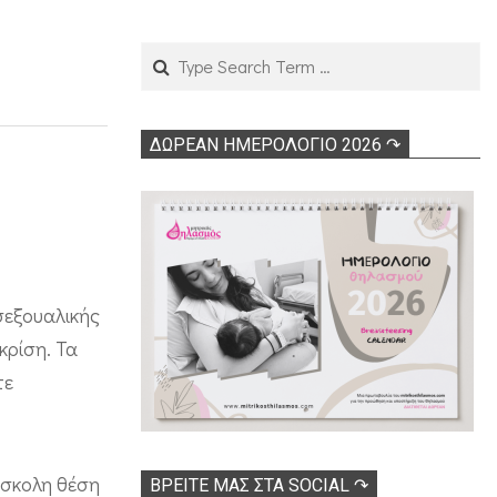
Search
ΔΩΡΕΑΝ ΗΜΕΡΟΛΟΓΙΟ 2026 ↷
σεξουαλικής
κρίση. Τα
τε
ύσκολη θέση
ΒΡΕΊΤΕ ΜΑΣ ΣΤΑ SOCIAL ↷