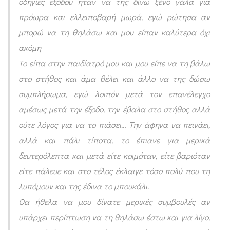
οδηγίες εξόδου ήταν να της δίνω ξένο γάλα για
ό
πρόωρα και ελλειποβαρή μωρά, εγώ ρώτησα αν
ς
μπορώ να τη θηλάσω και μου είπαν καλύτερα όχι
π
ακόμη
ρ
Το είπα στην παιδίατρό μου και μου είπε να τη βάλω
ό
στο στήθος και άμα θέλει και άλλο να της δώσω
ω
συμπλήρωμα, εγώ λοιπόν μετά τον επανέλεγχο
ρ
αμέσως μετά την έξοδο, την έβαλα στο στήθος αλλά
ω
ούτε λόγος για να το πιάσει… Την άφηνα να πεινάει,
ν
αλλά και πάλι τίποτα, το έπιανε για μερικά
δ
δευτερόλεπτα και μετά είτε κοιμόταν, είτε βαριόταν
ι
είτε πάλευε και στο τέλος έκλαιγε τόσο πολύ που τη
δ
λυπόμουν και της έδινα το μπουκάλι.
ύ
Θα ήθελα να μου δίνατε μερικές συμβουλές αν
μ
υπάρχει περίπτωση να τη θηλάσω έστω και για λίγο,