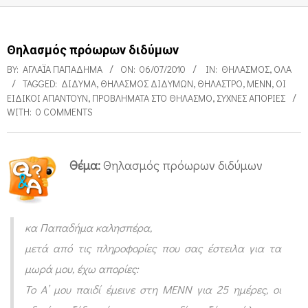
Θηλασμός πρόωρων διδύμων
BY:
ΑΓΛΑΪ́Α ΠΑΠΑΔΉΜΑ
ON:
06/07/2010
IN:
ΘΗΛΑΣΜΌΣ
,
ΌΛΑ
TAGGED:
ΔΊΔΥΜΑ
,
ΘΗΛΑΣΜΌΣ ΔΙΔΎΜΩΝ
,
ΘΉΛΑΣΤΡΟ
,
ΜΕΝΝ
,
ΟΙ
ΕΙΔΙΚΟΊ ΑΠΑΝΤΟΎΝ
,
ΠΡΟΒΛΉΜΑΤΑ ΣΤΟ ΘΗΛΑΣΜΌ
,
ΣΥΧΝΈΣ ΑΠΟΡΊΕΣ
WITH:
0 COMMENTS
Θέμα:
Θηλασμός πρόωρων διδύμων
Θ
η
λ
κα Παπαδήμα καλησπέρα,
α
μετά από τις πληροφορίες που σας έστειλα για τα
σ
μωρά μου, έχω απορίες:
Το Α’ μου παιδί έμεινε στη ΜΕΝΝ για 25 ημέρες, οι
μ