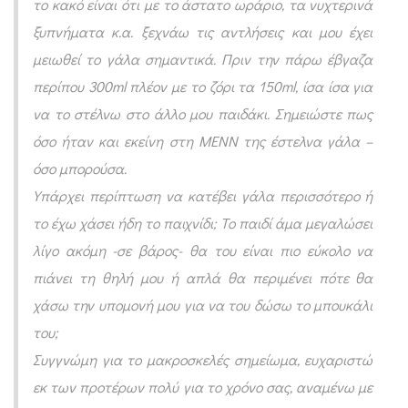
το κακό είναι ότι με το άστατο ωράριο, τα νυχτερινά
ω
ξυπνήματα κ.α. ξεχνάω τις αντλήσεις και μου έχει
ν
μειωθεί το γάλα σημαντικά. Πριν την πάρω έβγαζα
περίπου 300ml πλέον με το ζόρι τα 150ml, ίσα ίσα για
να το στέλνω στο άλλο μου παιδάκι. Σημειώστε πως
όσο ήταν και εκείνη στη ΜΕΝΝ της έστελνα γάλα –
όσο μπορούσα.
Υπάρχει περίπτωση να κατέβει γάλα περισσότερο ή
το έχω χάσει ήδη το παιχνίδι; Το παιδί άμα μεγαλώσει
λίγο ακόμη -σε βάρος- θα του είναι πιο εύκολο να
πιάνει τη θηλή μου ή απλά θα περιμένει πότε θα
χάσω την υπομονή μου για να του δώσω το μπουκάλι
του;
Συγγνώμη για το μακροσκελές σημείωμα, ευχαριστώ
εκ των προτέρων πολύ για το χρόνο σας, αναμένω με