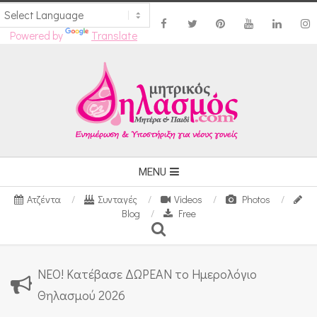
Powered by
Translate
Skip
to
content
Secondary
MENU
Navigation
Ατζέντα
Συνταγές
Videos
Photos
Menu
Blog
Free
Search
ΝΕΟ! Κατέβασε ΔΩΡΕΑΝ το Ημερολόγιο
Θηλασμού 2026