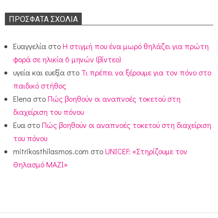
ΠΡΌΣΦΑΤΑ ΣΧΌΛΙΑ
Ευαγγελία
στο
Η στιγμή που ένα μωρό θηλάζει για πρώτη
φορά σε ηλικία 6 μηνών (βίντεο)
υγεία και ευεξία
στο
Τι πρέπει να ξέρουμε για τον πόνο στο
παιδικό στήθος
Elena
στο
Πώς βοηθούν οι αναπνοές τοκετού στη
διαχείριση του πόνου
Ευα
στο
Πώς βοηθούν οι αναπνοές τοκετού στη διαχείριση
του πόνου
mitrikosthilasmos.com
στο
UNICEF: «Στηρίζουμε τον
Θηλασμό ΜΑΖΙ»