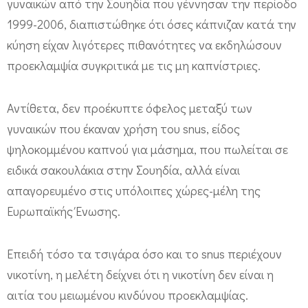
γυναικών από την Σουηδία που γέννησαν την περίοδο
ε
1999-2006, διαπιστώθηκε ότι όσες κάπνιζαν κατά την
ι
κύηση είχαν λιγότερες πιθανότητες να εκδηλώσουν
α
προεκλαμψία συγκριτικά με τις μη καπνίστριες.
τ
η
Αντίθετα, δεν προέκυπτε όφελος μεταξύ των
ς
γυναικών που έκαναν χρήση του snus, είδος
ε
ψηλοκομμένου καπνού για μάσημα, που πωλείται σε
ειδικά σακουλάκια στην Σουηδία, αλλά είναι
γ
απαγορευμένο στις υπόλοιπες χώρες-μέλη της
κ
Ευρωπαϊκής Ένωσης.
υ
μ
Επειδή τόσο τα τσιγάρα όσο και το snus περιέχουν
ο
νικοτίνη, η μελέτη δείχνει ότι η νικοτίνη δεν είναι η
σ
αιτία του μειωμένου κινδύνου προεκλαμψίας.
ύ