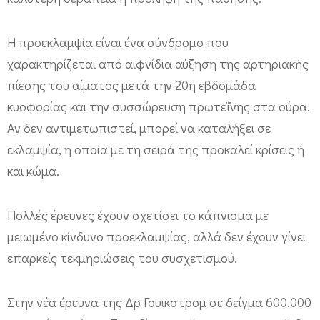
ε
ς
Η προεκλαμψία είναι ένα σύνδρομο που
κ
χαρακτηρίζεται από αιφνίδια αύξηση της αρτηριακής
πίεσης του αίματος μετά την 20η εβδομάδα
α
κυοφορίας και την συσσώρευση πρωτεΐνης στα ούρα.
τ
Αν δεν αντιμετωπιστεί, μπορεί να καταλήξει σε
ά
εκλαμψία, η οποία με τη σειρά της προκαλεί κρίσεις ή
τ
και κώμα.
η
ν
Πολλές έρευνες έχουν σχετίσει το κάπνισμα με
δ
μειωμένο κίνδυνο προεκλαμψίας, αλλά δεν έχουν γίνει
ι
επαρκείς τεκμηριώσεις του συσχετισμού.
ά
ρ
Στην νέα έρευνα της Δρ Γουικστρομ σε δείγμα 600.000
κ