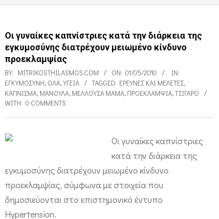
Οι γυναίκες καπνίστριες κατά την διάρκεια της
εγκυμοσύνης διατρέχουν μειωμένο κίνδυνο
προεκλαμψίας
BY:
MITRIKOSTHILASMOS.COM
ON:
01/05/2010
IN:
ΕΓΚΥΜΟΣΎΝΗ
,
ΌΛΑ
,
ΥΓΕΊΑ
TAGGED:
ΕΡΕΥΝΕΣ ΚΑΙ ΜΕΛΈΤΕΣ
,
ΚΆΠΝΙΣΜΑ
,
ΜΑΝΟΎΛΑ
,
ΜΈΛΛΟΥΣΑ ΜΑΜΆ
,
ΠΡΟΕΚΛΑΜΨΊΑ
,
ΤΣΙΓΆΡΟ
WITH:
0 COMMENTS
Οι γυναίκες καπνίστριες
Ο
κατά την διάρκεια της
ι
εγκυμοσύνης διατρέχουν μειωμένο κίνδυνο
γ
προεκλαμψίας, σύμφωνα με στοιχεία που
υ
δημοσιεύονται στο επιστημονικό έντυπο
Hypertension.
ν