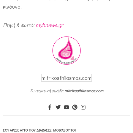
κίνδυνο.
π
ρ
Πηγή & φωτό:
myhnews.gr
ο
ε
κ
λ
α
μ
mitrikosthilasmos.com
ψ
Συντακτική ομάδα
mitrikosthilasmos.com
ί
α
ς
ΣΟΥ ΆΡΕΣΕ ΑΥΤΌ ΠΟΥ ΔΙΆΒΑΣΕΣ; ΜΟΙΡΆΣΟΥ ΤΟ!