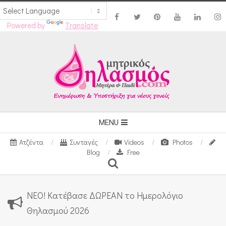
Powered by
Translate
Skip
to
content
Secondary
MENU
Navigation
Ατζέντα
Συνταγές
Videos
Photos
Menu
Blog
Free
Search
ΝΕΟ! Κατέβασε ΔΩΡΕΑΝ το Ημερολόγιο
Θηλασμού 2026