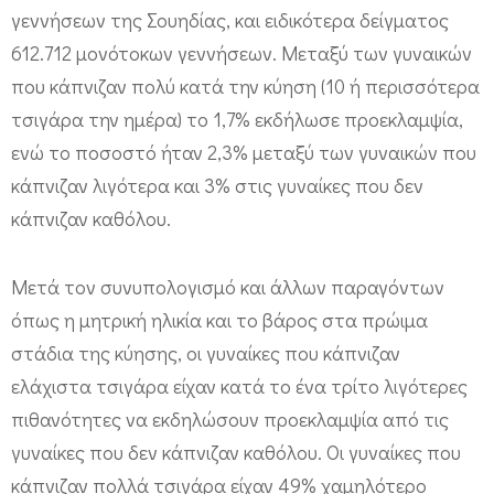
γεννήσεων της Σουηδίας, και ειδικότερα δείγματος
ε
612.712 μονότοκων γεννήσεων. Μεταξύ των γυναικών
ι
που κάπνιζαν πολύ κατά την κύηση (10 ή περισσότερα
ω
τσιγάρα την ημέρα) το 1,7% εκδήλωσε προεκλαμψία,
μ
ενώ το ποσοστό ήταν 2,3% μεταξύ των γυναικών που
έ
κάπνιζαν λιγότερα και 3% στις γυναίκες που δεν
ν
κάπνιζαν καθόλου.
ο
κ
Μετά τον συνυπολογισμό και άλλων παραγόντων
ί
όπως η μητρική ηλικία και το βάρος στα πρώιμα
ν
στάδια της κύησης, οι γυναίκες που κάπνιζαν
δ
ελάχιστα τσιγάρα είχαν κατά το ένα τρίτο λιγότερες
υ
πιθανότητες να εκδηλώσουν προεκλαμψία από τις
ν
γυναίκες που δεν κάπνιζαν καθόλου. Οι γυναίκες που
ο
κάπνιζαν πολλά τσιγάρα είχαν 49% χαμηλότερο