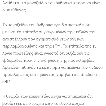
Αντίθετα, το μονοξείδιο του άνθρακα μπορεί να είναι
ν
ο υπεύθυνος.
η
ς
Το μονοξείδιο του άνθρακα έχει διαπιστωθεί ότι
δ
μειώνει τα επίπεδα συγκεκριμένων πρωτεϊνών που
ι
αναστέλλουν τον σχηματισμό νέων αγγείων,
α
περιλαμβανομένης και της sFlt1. Τα επίπεδα της εν
τ
λόγω πρωτεΐνης είναι γνωστό ότι αυξάνουν τις
ρ
εβδομάδες πριν την εκδήλωση της προεκλαμψίας.
έ
Αρα είναι πιθανόν το κάπνισμα να μειώνει τον κίνδυνο
χ
προεκλαμψίας διατηρώντας χαμηλά τα επίπεδα της
ο
sFlt1.
υ
Η θεωρία των ερευνητών, αξίζει να σημειωθεί ότι
ν
βασίστηκε σε στοιχεία από το εθνικό αρχείο
μ