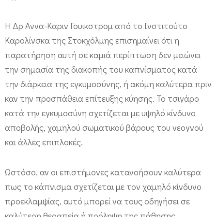
α
Η Δρ Αννα-Καριν Γουικστρομ από το Ινστιτούτο
ί
Καρολίνσκα της Στοκχόλμης επισημαίνει ότι η
κ
παρατήρηση αυτή σε καμιά περίπτωση δεν μειώνει
ε
την σημασία της διακοπής του καπνίσματος κατά
ς
την διάρκεια της εγκυμοσύνης, ή ακόμη καλύτερα πριν
κ
καν την προσπάθεια επίτευξης κύησης. Το τσιγάρο
α
κατά την εγκυμοσύνη σχετίζεται με υψηλό κίνδυνο
π
αποβολής, χαμηλού σωματικού βάρους του νεογνού
ν
και άλλες επιπλοκές.
ί
σ
Ωστόσο, αν οι επιστήμονες κατανοήσουν καλύτερα
τ
πως το κάπνισμα σχετίζεται με τον χαμηλό κίνδυνο
ρ
προεκλαμψίας, αυτό μπορεί να τους οδηγήσει σε
ι
καλύτερη θεραπεία ή πρόληψη της πάθησης.