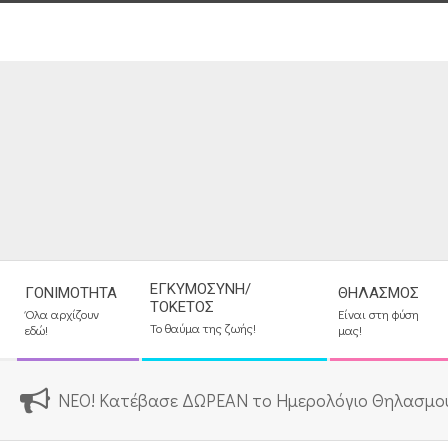
Skip
to
content
Secondary
ΕΓΚΥΜΟΣΎΝΗ/
ΓΟΝΙΜΌΤΗΤΑ
ΘΗΛΑΣΜΌΣ
Navigation
ΤΟΚΕΤΌΣ
Όλα αρχίζουν
Είναι στη φύση
Menu
Το θαύμα της ζωής!
εδώ!
μας!
ΝΕΟ! Κατέβασε ΔΩΡΕΑΝ το Ημερολόγιο Θηλασμο