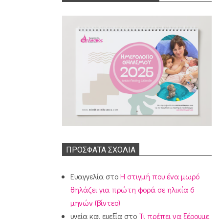
ΠΡΌΣΦΑΤΑ ΣΧΌΛΙΑ
Ευαγγελία
στο
Η στιγμή που ένα μωρό
θηλάζει για πρώτη φορά σε ηλικία 6
μηνών (βίντεο)
υγεία και ευεξία
στο
Τι πρέπει να ξέρουμε