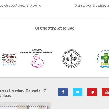
α, Θεσσαλονίκη & Κρήτη
δια ζώσης & διαδικ
Οι υποστηρικτές μας
Breastfeeding Calendar ❣
wnload