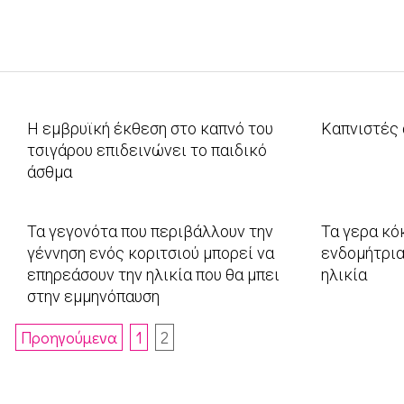
Η εμβρυϊκή έκθεση στο καπνό του
Καπνιστές 
τσιγάρου επιδεινώνει το παιδικό
2011-
άσθμα
02-
2012-
09
05-
Τα γεγονότα που περιβάλλουν την
Τα γερα κό
17
γέννηση ενός κοριτσιού μπορεί να
ενδομήτρια
επηρεάσουν την ηλικία που θα μπει
ηλικία
στην εμμηνόπαυση
2010-
2010-
03-
Πλοήγηση
Προηγούμενα
1
2
07-
29
άρθρων
27