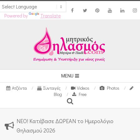
Powered by
Translate
Skip
to
content
Secondary
MENU
Navigation
Ατζέντα
Συνταγές
Videos
Photos
Menu
Blog
Free
Search
ΝΕΟ! Κατέβασε ΔΩΡΕΑΝ το Ημερολόγιο
Θηλασμού 2026