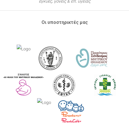
έγκυες, γονείς & επ. υγείας
Οι υποστηρικτές μας