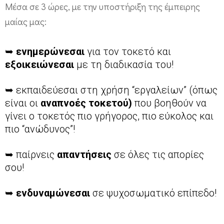
Μέσα σε 3 ώρες, με την υποστήριξη της έμπειρης
n
μαίας μας:
l
i
➥
ενημερώνεσαι
για τον τοκετό και
n
εξοικειώνεσαι
με τη διαδικασία του!
e
➥ εκπαιδεύεσαι στη χρήση “εργαλείων” (όπως
ο
είναι οι
αναπνοές τοκετού)
που βοηθούν να
μ
γίνει ο τοκετός πιο γρήγορος, πιο εύκολος και
ά
πιο “ανώδυνος”!
δ
➥ παίρνεις
απαντήσεις
σε όλες τις απορίες
α
σου!
π
ρ
➥
ενδυναμώνεσαι
σε ψυχοσωματικό επίπεδο!
ο
ε