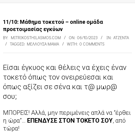
11/10: Μάθημα τοκετού – online ομάδα
προετοιμασίας εγκύων
BY:
MITRIKOSTHILASMOS.COM
ON:
06/10/2023
IN:
ΑΤΖΈΝΤΑ
TAGGED:
ΜΈΛΛΟΥΣΑ ΜΑΜΆ
WITH:
0 COMMENTS
Είσαι έγκυος και θέλεις να έχεις έναν
1
τοκετό όπως τον ονειρεύεσαι και
1
όπως αξίζει σε σένα και τ@ μωρ@
/
σου;
1
0
ΜΠΟΡΕΙΣ! Αλλά, μην περιμένεις απλά να “έρθει
η ώρα”…
ΕΠΕΝΔΥΣΕ ΣΤΟΝ ΤΟΚΕΤΟ ΣΟΥ
, από
:
τώρα!
Μ