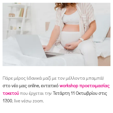
ά
θ
η
μ
α
τ
ο
κ
ε
Πάρε μέρος (ιδανικά μαζί με τον μέλλοντα μπαμπά)
τ
στο νέο μας online, εντατικό
workshop προετοιμασίας
ο
τοκετού
που έρχεται την
Τετάρτη 11 Οκτωβρίου στις
ύ
17:00
, live νέσω zoom.
–
o