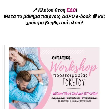
τ
📍 Κλείσε θέση
ΕΔΩ
!
ο
Μετά το μάθημα παίρνεις ΔΩΡΟ e-book 📙 και
ι
χρήσιμο βοηθητικό υλικό!
μ
α
σ
ί
α
ς
ε
γ
κ
ύ
ω