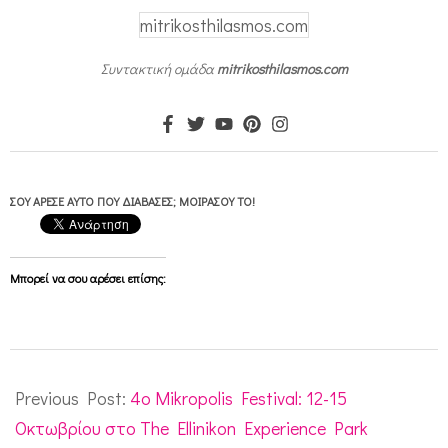
mitrikosthilasmos.com
Συντακτική ομάδα
mitrikosthilasmos.com
ΣΟΥ ΆΡΕΣΕ ΑΥΤΌ ΠΟΥ ΔΙΆΒΑΣΕΣ; ΜΟΙΡΆΣΟΥ ΤΟ!
Μπορεί να σου αρέσει επίσης:
2023-
10-
Previous Post:
4ο Mikropolis Festival: 12-15
06
Οκτωβρίου στο The Ellinikon Experience Park