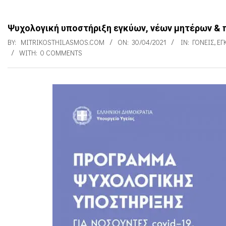
Ψυχολογική υποστήριξη εγκύων, νέων μητέρων & π
BY:
MITRIKOSTHILASMOS.COM
ON:
30/04/2021
IN:
ΓΟΝΕΊΣ
,
ΕΓ
WITH:
0 COMMENTS
Ψ
υ
χ
ο
λ
ο
γ
ι