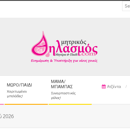
ΜΑΜΆ/
ΜΩΡΌ/ΠΑΙΔΊ
Ατζέντα
ΜΠΑΜΠΆΣ
Χαριτωμένοι
Συναρπαστικός
μπελάδες!
ρόλος!
ύ 2026