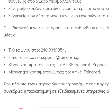
συγγενής στο άμεσο περιβάλλον τους.
κ
Σύντροφοι/σύζυγοι αυτών ή νέοι πατέρες που νοσούν
ύ
Συγγενείς των δύο προηγούμενων κατηγοριών από το
ω
ν
Οι ενδιαφερόμενοι/ες μπορούν να απευθυνθούν στην 
,
μέσω:
ν
Τηλεφώνου στο: 210 9319054,
έ
E-mail στο: covid-support@fainareti.gr,
ω
Skype χρησιμοποιώντας το: AmKE Fainareti Support,
ν
Messenger χρησιμοποιώντας το: Amke Fainareti.
μ
η
Στο πλαίσιο των υπηρεσιών του προγράμματος παρέχ
τ
συνεδρίες ή παραπομπή σε εξειδικευμένες υπηρεσίες
α
έ
ρ