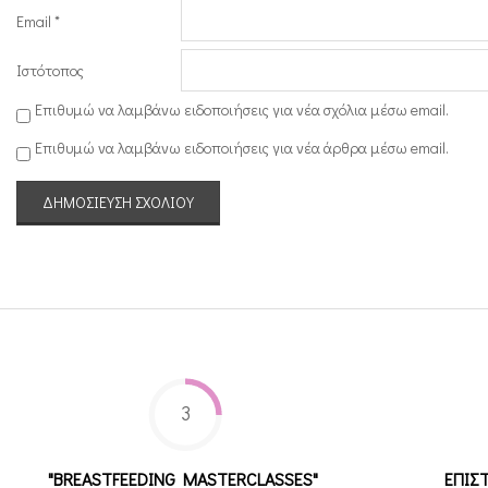
Κ
Email
*
Ε
Ιστότοπος
“
Επιθυμώ να λαμβάνω ειδοποιήσεις για νέα σχόλια μέσω email.
Φ
Επιθυμώ να λαμβάνω ειδοποιήσεις για νέα άρθρα μέσω email.
α
ι
ν
α
ρ
έ
τ
η
3
”
"BREASTFEEDING MASTERCLASSES"
ΕΠΙΣ