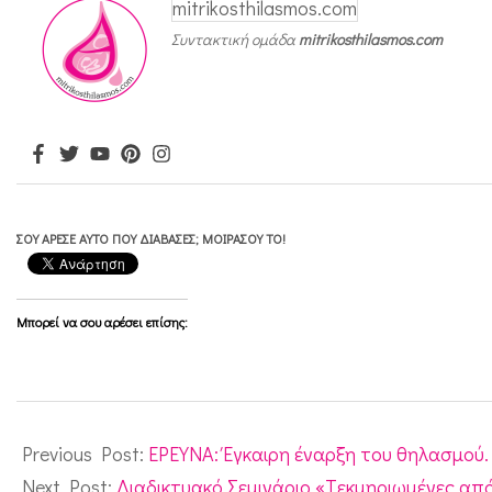
mitrikosthilasmos.com
ω
Συντακτική ομάδα
mitrikosthilasmos.com
ν
&
π
α
τ
έ
ΣΟΥ ΆΡΕΣΕ ΑΥΤΌ ΠΟΥ ΔΙΆΒΑΣΕΣ; ΜΟΙΡΆΣΟΥ ΤΟ!
ρ
ω
Μπορεί να σου αρέσει επίσης:
ν
μ
ε
2021-
C
04-
Previous Post:
ΕΡΕΥΝΑ: Έγκαιρη έναρξη του θηλασμού.
o
30
Next Post:
Διαδικτυακό Σεμινάριο «Tεκμηριωμένες από