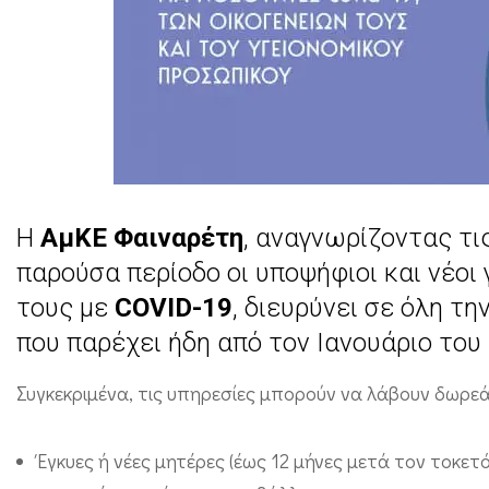
κ
ή
υ
π
ο
σ
τ
H
ΑμΚΕ Φαιναρέτη
, αναγνωρίζοντας τι
ή
παρούσα περίοδο οι υποψήφιοι και νέοι γ
ρ
τους με
COVID-19
, διευρύνει σε όλη τ
ι
που παρέχει ήδη από τον Ιανουάριο το
ξ
Συγκεκριμένα, τις υπηρεσίες μπορούν να λάβουν δωρεά
η
ε
Έγκυες ή νέες μητέρες (έως 12 μήνες μετά τον τοκετ
γ