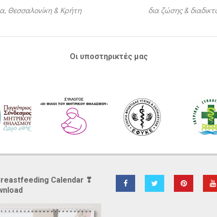
α, Θεσσαλονίκη & Κρήτη
δια ζώσης & διαδικ
Οι υποστηρικτές μας
Breastfeeding Calendar ❣
wnload