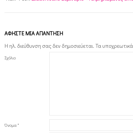
v
i
d
-
ΑΦΉΣΤΕ ΜΙΑ ΑΠΆΝΤΗΣΗ
1
Η ηλ. διεύθυνση σας δεν δημοσιεύεται.
Τα υποχρεωτικά
9
Σχόλιο
α
π
ό
τ
η
ν
Α
Όνομα
*
μ