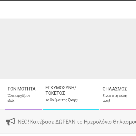
Skip
to
content
Secondary
ΕΓΚΥΜΟΣΎΝΗ/
ΓΟΝΙΜΌΤΗΤΑ
ΘΗΛΑΣΜΌΣ
Navigation
ΤΟΚΕΤΌΣ
Όλα αρχίζουν
Είναι στη φύση
Menu
Το θαύμα της ζωής!
εδώ!
μας!
ΝΕΟ! Κατέβασε ΔΩΡΕΑΝ το Ημερολόγιο Θηλασμο