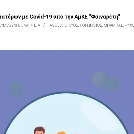
ατέρων με Covid-19 από την ΑμΚΕ “Φαιναρέτη”
ΚΥΜΟΣΎΝΗ
,
ΌΛΑ
,
ΥΓΕΊΑ
TAGGED:
ΈΓΚΥΟΣ
,
ΚΟΡΩΝΟΪΌΣ
,
ΜΠΑΜΠΆΣ
,
ΨΥΧΟ