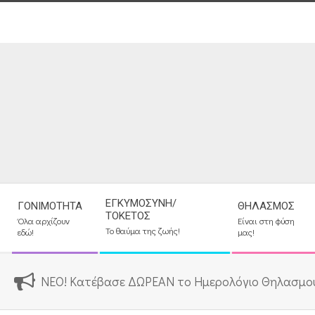
Skip
to
content
Secondary
ΕΓΚΥΜΟΣΎΝΗ/
ΓΟΝΙΜΌΤΗΤΑ
ΘΗΛΑΣΜΌΣ
Navigation
ΤΟΚΕΤΌΣ
Όλα αρχίζουν
Είναι στη φύση
Menu
Το θαύμα της ζωής!
εδώ!
μας!
ΝΕΟ! Κατέβασε ΔΩΡΕΑΝ το Ημερολόγιο Θηλασμο