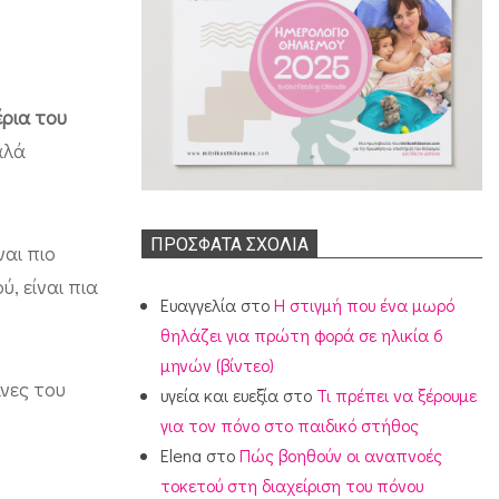
έρια του
αλά
ΠΡΌΣΦΑΤΑ ΣΧΌΛΙΑ
αι πιο
, είναι πια
Ευαγγελία
στο
Η στιγμή που ένα μωρό
θηλάζει για πρώτη φορά σε ηλικία 6
μηνών (βίντεο)
άνες του
υγεία και ευεξία
στο
Τι πρέπει να ξέρουμε
για τον πόνο στο παιδικό στήθος
Elena
στο
Πώς βοηθούν οι αναπνοές
τοκετού στη διαχείριση του πόνου