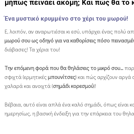
μήπως πεινάει ακόμη; Και πώς θα το
ς
τ
Ένα μυστικό κρυμμένο στο χέρι του μωρού!
ο
Ε, λοιπόν, αν αναρωτιέσαι κι εσύ, υπάρχει ένας πολύ 
χ
μωρού σου ως οδηγό για να καθορίσεις πόσο πεινασμέ
έ
διάβασες! Τα χέρια του! ⁣
ρ
ι
Την επόμενη φορά που θα θηλάσεις το μικρό σου…
παρα
τ
σφιχτά (ερμητικές
μπουνίτσες
) και πώς αρχίζουν αργά
ο
χαλαρά και ανοιχτά (
σημάδι κορεσμού
)!
υ
!
Βέβαια, αυτό είναι απλά ένα καλό σημάδι, όπως είναι 
ημερησίως, η βασική ένδειξη για την επάρκεια του θηλ