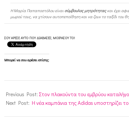
Η Μαρία Παπαποστόλου είναι
σύμβουλος μητρότητας
και έχει αφ
μωρού τους, να χτίσουν αυτοπεποίθηση και να ζουν το ταξίδι του 
ΣΟΥ ΆΡΕΣΕ ΑΥΤΌ ΠΟΥ ΔΙΆΒΑΣΕΣ; ΜΟΙΡΆΣΟΥ ΤΟ!
Μπορεί να σου αρέσει επίσης:
2019-
09-
Previous Post:
Στον πλακούντα του εμβρύου καταλήγου
27
Next Post:
H νέα καμπάνια της Adidas υποστηρίζει τ