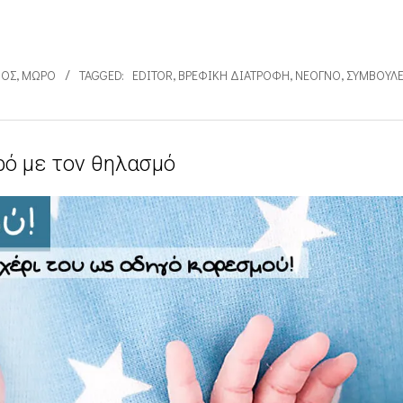
ΜΌΣ
,
ΜΩΡΌ
TAGGED:
EDITOR
,
ΒΡΕΦΙΚΉ ΔΙΑΤΡΟΦΉ
,
ΝΕΟΓΝΌ
,
ΣΥΜΒΟΥΛ
ρό με τον θηλασμό