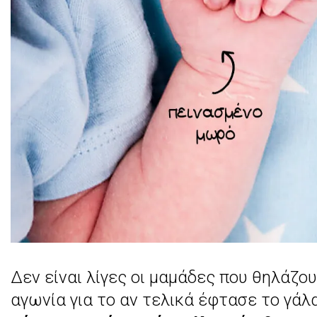
λ
λ
ά
…
χ
ό
ρ
τ
α
σ
ε
;
Δεν είναι λίγες οι μαμάδες που θηλάζο
Δ
αγωνία για το αν τελικά έφτασε το γάλ
ε