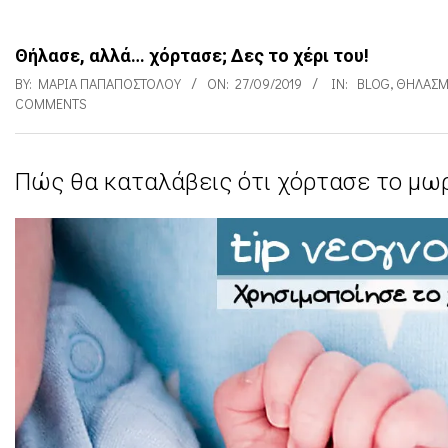
Θήλασε, αλλά… χόρτασε; Δες το χέρι του!
BY:
ΜΑΡΊΑ ΠΑΠΑΠΟΣΤΌΛΟΥ
ON:
27/09/2019
IN:
BLOG
,
ΘΗΛΑΣ
COMMENTS
Πώς θα καταλάβεις ότι χόρτασε το μω
Θ
ή
λ
α
σ
ε
,
α