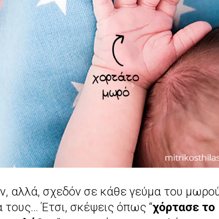
υν, αλλά, σχεδόν σε κάθε γεύμα του μωρού
α τους… Έτσι, σκέψεις όπως “
χόρτασε το