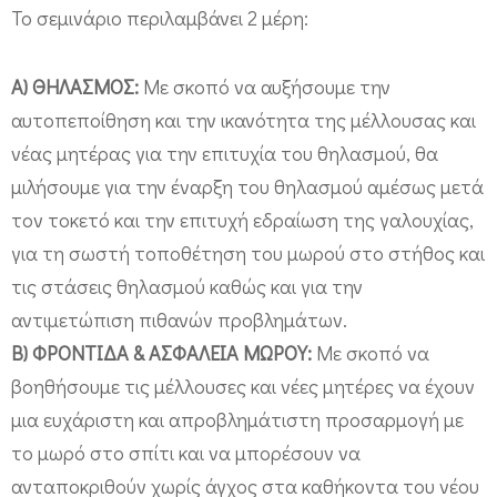
ρ
Το σεμινάριο περιλαμβάνει 2 μέρη:
ο
ν
Α) ΘΗΛΑΣΜΟΣ:
Με σκοπό να αυξήσουμε την
τ
αυτοπεποίθηση και την ικανότητα της μέλλουσας και
ί
νέας μητέρας για την επιτυχία του θηλασμού, θα
δ
μιλήσουμε για την έναρξη του θηλασμού αμέσως μετά
α
τον τοκετό και την επιτυχή εδραίωση της γαλουχίας,
κ
για τη σωστή τοποθέτηση του μωρού στο στήθος και
α
τις στάσεις θηλασμού καθώς και για την
ι
αντιμετώπιση πιθανών προβλημάτων.
Β) ΦΡΟΝΤΙΔΑ & ΑΣΦΑΛΕΙΑ ΜΩΡΟΥ:
Με σκοπό να
α
βοηθήσουμε τις μέλλουσες και νέες μητέρες να έχουν
σ
μια ευχάριστη και απροβλημάτιστη προσαρμογή με
φ
το μωρό στο σπίτι και να μπορέσουν να
ά
ανταποκριθούν χωρίς άγχος στα καθήκοντα του νέου