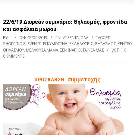
22/6/19 Δωρεάν σεμινάριο: Θηλασμός, φροντίδα
και ασφάλεια μωρού
BY:
-
ON:
12/06/2019
IN:
ΑΤΖΈΝΤΑ
,
ΌΛΑ
TAGGED:
SHOPPING & EVENTS
,
ΕΓΚΥΜΟΣΎΝΗ
,
ΕΚΔΗΛΏΣΕΙΣ
,
ΘΗΛΑΣΜΌΣ
,
ΚΈΝΤΡΟ
ΘΗΛΑΣΜΟΎ
,
ΜΈΛΛΟΥΣΑ ΜΑΜΆ
,
ΣΕΜΙΝΆΡΙΟ
,
ΤΑ ΝΈΑ ΜΑΣ
WITH:
0
COMMENTS
ΠΡΟΣΚΛΗΣΗ συμμετοχής
2
2
/
6
/