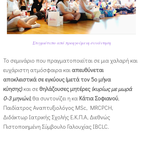
ρ
ι
ο
:
Θ
Στιγμιότυπο από προηγούμενη συνάντηση
η
λ
Το σεμινάριο που πραγματοποιείται σε μια χαλαρή και
ευχάριστη ατμόσφαιρα και
απευθύνεται
α
αποκλειστικά σε εγκύους (μετά τον 5ο μήνα
σ
κύησης)
και σε
θηλάζουσες μητέρες
(κυρίως με μωρά
μ
0-3 μηνών)
,
θα συντονίζει η κα
Κάτια Σοφιανού
,
ό
Παιδίατρος Αναπτυξιολόγος MSc, MRCPCH,
ς
Διδάκτωρ Ιατρικής Σχολής Ε.Κ.Π.Α, Διεθνώς
,
Πιστοποιημένη Σύμβουλο Γαλουχίας IBCLC.
φ