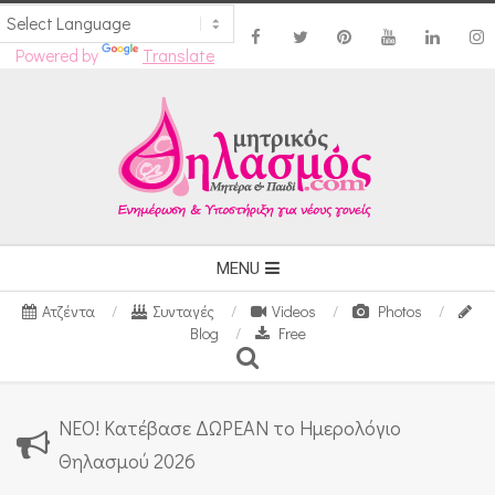
Powered by
Translate
Skip
to
content
Secondary
MENU
Navigation
Ατζέντα
Συνταγές
Videos
Photos
Menu
Blog
Free
Search
ΝΕΟ! Κατέβασε ΔΩΡΕΑΝ το Ημερολόγιο
Θηλασμού 2026