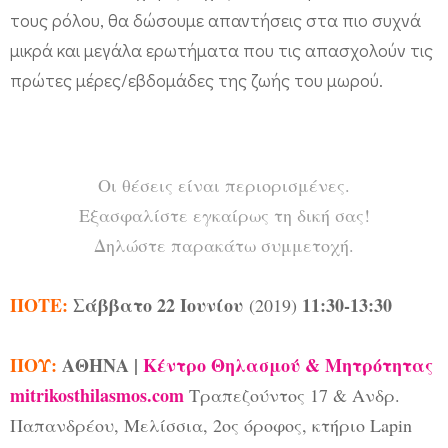
λ
τους ρόλου, θα δώσουμε απαντήσεις στα πιο συχνά
ε
μικρά και μεγάλα ερωτήματα που τις απασχολούν τις
ι
πρώτες μέρες/εβδομάδες της ζωής του μωρού.
α
μ
ω
Οι θέσεις είναι περιορισμένες.
ρ
Εξασφαλίστε εγκαίρως τη δική σας!
ο
Δηλώστε παρακάτω συμμετοχή.
ύ
ΠΟΤΕ:
Σάββατο 22 Ιουνίου
11:30-13:30
(2019)
ΠΟΥ:
ΑΘΗΝΑ |
Κέντρο Θηλασμού & Μητρότητας
mitrikosthilasmos.com
Τραπεζούντος 17 & Ανδρ.
Παπανδρέου, Μελίσσια, 2ος όροφος, κτήριο Lapin