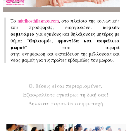
1
9
Δ
Το
mitrikosthilasmos.com
, στο πλαίσιο της κοινωνικής
δωρεάν
ω
του προσφοράς,
διοργανώνει
σεμινάριο
για εγκύους και θηλάζουσες μητέρες με
ρ
Θηλασμός, φροντίδα και ασφάλεια
θέμα: “
ε
μωρού
” που αφορά
στην
ενημέρωση
και
εκπαίδευση της μέλλουσας και
ά
νέας μαμάς για τις πρώτες εβδομάδες του μωρού.
ν
σ
ε
Οι θέσεις είναι περιορισμένες.
μ
Εξασφαλίστε εγκαίρως τη δική σας!
ι
Δηλώστε παρακάτω συμμετοχή
ν
ά