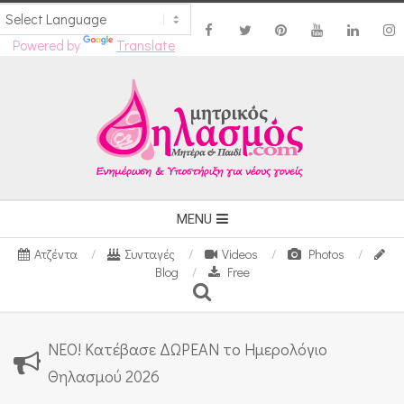
Powered by
Translate
Skip
to
content
Secondary
MENU
Navigation
Ατζέντα
Συνταγές
Videos
Photos
Menu
Blog
Free
Search
ΝΕΟ! Κατέβασε ΔΩΡΕΑΝ το Ημερολόγιο
Θηλασμού 2026