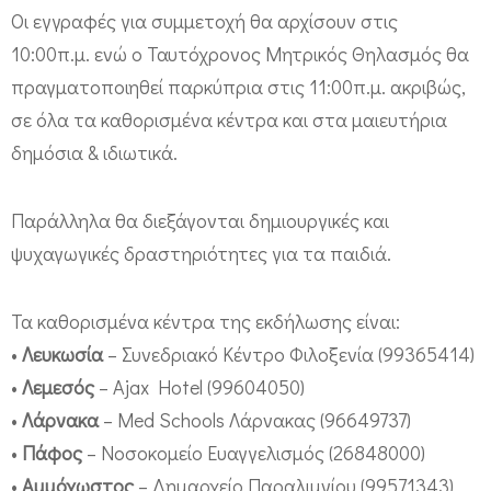
τ
Οι εγγραφές για συμμετοχή θα αρχίσουν στις
ρ
10:00π.μ. ενώ ο Ταυτόχρονος Μητρικός Θηλασμός θα
ι
πραγματοποιηθεί παρκύπρια στις 11:00π.μ. ακριβώς,
κ
σε όλα τα καθορισμένα κέντρα και στα μαιευτήρια
ό
δημόσια & ιδιωτικά.
ς
Θ
Παράλληλα θα διεξάγονται δημιουργικές και
η
ψυχαγωγικές δραστηριότητες για τα παιδιά.
λ
Τα καθορισμένα κέντρα της εκδήλωσης είναι:
α
•
Λευκωσία
– Συνεδριακό Κέντρο Φιλοξενία (99365414)
σ
•
Λεμεσός
– Ajax Hotel (99604050)
μ
•
Λάρνακα
– Med Schools Λάρνακας (96649737)
ό
•
Πάφος
– Νοσοκομείο Ευαγγελισμός (26848000)
ς
•
Αμμόχωστος
– Δημαρχείο Παραλιμνίου (99571343)