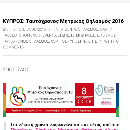
ΚΥΠΡΟΣ: Ταυτόχρονος Μητρικός Θηλασμός 2016
BY:
-
ON:
31/08/2016
IN:
ΑΤΖΈΝΤΑ
,
ΘΗΛΑΣΜΌΣ
,
ΌΛΑ
TAGGED:
SHOPPING & EVENTS
,
ΕΙΔΉΣΕΙΣ
,
ΕΚΔΗΛΏΣΕΙΣ
,
ΚΌΣΜΟΣ
,
ΤΑΥΤΌΧΡΟΝΟΣ ΘΗΛΑΣΜΌΣ
,
ΧΟΡΗΓΌΣ - ΥΠΟΣΤΗΡΙΚΤΉΣ
WITH:
0
COMMENTS
ΥΠΟΤΙΤΛΟΣ
Κ
Υ
Π
Ρ
Ο
Σ
Για δέκατη χρονιά διοργανώνεται και φέτος από τον
Παγκύπριο Σύνδεσμο Μητρικού Θηλασμού “Δώρο