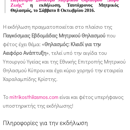
:
Ζωής”
η εκδήλωση, Ταυτόχρονος Μητρικός
Τ
Θηλασμός, το Σάββατο 8 Οκτωβρίου 2016.
α
Η εκδήλωση πραγματοποιείται στο πλαίσιο της
υ
Παγκόσμιας Εβδομάδας Μητρικού Θηλασμού
που
τ
φέτος έχει θέμα: «
Θηλασμός: Κλειδί για την
ό
Αειφόρο Ανάπτυξη
», τελεί υπό την αιγίδα του
χ
Υπουργού Υγείας και της Εθνικής Επιτροπής Μητρικού
ρ
Θηλασμού Κύπρου και έχει κύριο χορηγό την εταιρεία
ο
Χαραλαμπίδης Κρίστης.
ν
ο
Το
mitrikosthilasmos.com
είναι και φέτος υπερήφανος
ς
υποστηρικτής της εκδήλωσης!
Μ
η
Πληροφορίες για την εκδήλωση