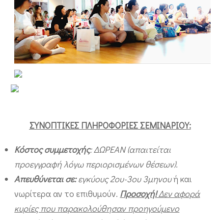
τ
ο
m
i
t
r
i
k
o
ΣΥΝΟΠΤΙΚΕΣ ΠΛΗΡΟΦΟΡΙΕΣ ΣΕΜΙΝΑΡΙΟΥ
:
s
Κόστος συμμετοχής
: ΔΩΡΕΑΝ (απαιτείται
t
προεγγραφή λόγω περιορισμένων θέσεων).
h
Απευθύνεται σε:
εγκύους 2ου-3ου 3μηνου
ή και
i
νωρίτερα αν το επιθυμούν.
Προσοχή!
Δεν αφορά
l
κυρίες που παρακολούθησαν προηγούμενo