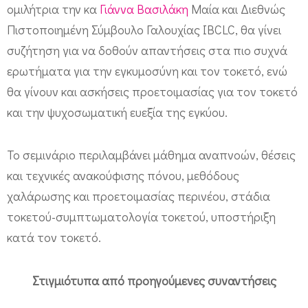
ά
ομιλήτρια την κα
Γιάννα Βασιλάκη
Μαία και Διεθνώς
ρ
Πιστοποιημένη Σύμβουλο Γαλουχίας IBCLC, θα γίνει
ι
συζήτηση για να δοθούν απαντήσεις στα πιο συχνά
ο
ερωτήματα για την εγκυμοσύνη και τον τοκετό, ενώ
τ
θα γίνουν και ασκήσεις προετοιμασίας για τον τοκετό
ο
και την ψυχοσωματική ευεξία της εγκύου.
κ
ε
Το σεμινάριο περιλαμβάνει μάθημα αναπνοών, θέσεις
τ
και τεχνικές ανακούφισης πόνου, μεθόδους
χαλάρωσης και προετοιμασίας περινέου, στάδια
ο
τοκετού-συμπτωματολογία τοκετού, υποστήριξη
ύ
κατά τον τοκετό.
α
π
Στιγμιότυπα από προηγούμενες συναντήσεις
ό