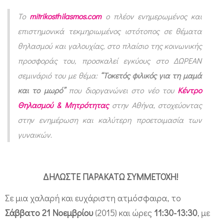
/
1
Το
mitrikosthilasmos.com
ο πλέον ενημερωμένος και
5
επιστημονικά τεκμηριωμένος ιστότοπος σε θέματα
Δ
θηλασμού και γαλουχίας, στο πλαίσιο της κοινωνικής
προσφοράς του, προσκαλεί εγκύους στο ΔΩΡΕΑΝ
Ω
σεμινάριό του με θέμα:
“Τοκετός φιλικός για τη μαμά
Ρ
και το μωρό”
που διοργανώνει στο νέο του
Κέντρο
Ε
Θηλασμού & Μητρότητας
στην Αθήνα, στοχεύοντας
Α
στην ενημέρωση και καλύτερη προετοιμασία των
Ν
γυναικών.
σ
ε
μ
ΔΗΛΩΣTΕ ΠΑΡΑΚΑΤΩ ΣΥΜΜΕΤΟΧΗ!
ι
Σε μια χαλαρή και ευχάριστη ατμόσφαιρα, το
ν
Σάββατο 21 Νοεμβρίου
(2015) και ώρες
11:30-13:30
, με