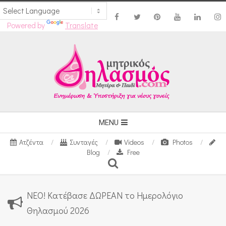
Powered by
Translate
Skip
to
content
Secondary
MENU
Navigation
Ατζέντα
Συνταγές
Videos
Photos
Menu
Blog
Free
Search
ΝΕΟ! Κατέβασε ΔΩΡΕΑΝ το Ημερολόγιο
Θηλασμού 2026