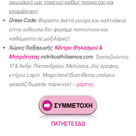
a
σεμινάριό μας τοκετού καθώς πρόκειται για
s
επανάληψη!
m
Dress Code:
Φορέστε άνετα ρούχα και καλτσάκια
o
(στην αίθουσα δεν φοράμε παπούτσια και
καθόμαστε σε μαξιλάρες).
s
Χώρος διεξαγωγής
:
Κέντρο Θηλασμού &
.
Μητρότητας
mitrikosthilasmos.com
. Τραπεζούντος
c
17 & Ανδρ. Παπανδρέου, Μελίσσια, 2ος όροφος,
o
κτήριο Lapin Magicland (διατίθεται υπόγειο
m
γκαράζ/δωρεάν πάρκινγκ) –
χάρτης
ΠΑΤΗΣΤΕ ΕΔΩ