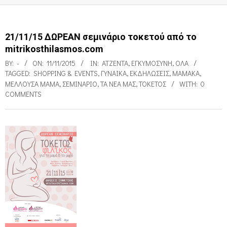
21/11/15 ΔΩΡΕΑΝ σεμινάριο τοκετού από το
mitrikosthilasmos.com
BY:
-
ON:
11/11/2015
IN:
ΑΤΖΈΝΤΑ
,
ΕΓΚΥΜΟΣΎΝΗ
,
ΌΛΑ
TAGGED:
SHOPPING & EVENTS
,
ΓΥΝΑΊΚΑ
,
ΕΚΔΗΛΏΣΕΙΣ
,
ΜΑΜΆΚΑ
,
ΜΈΛΛΟΥΣΑ ΜΑΜΆ
,
ΣΕΜΙΝΆΡΙΟ
,
ΤΑ ΝΈΑ ΜΑΣ
,
ΤΟΚΕΤΌΣ
WITH:
0
COMMENTS
2
1
/
1
1