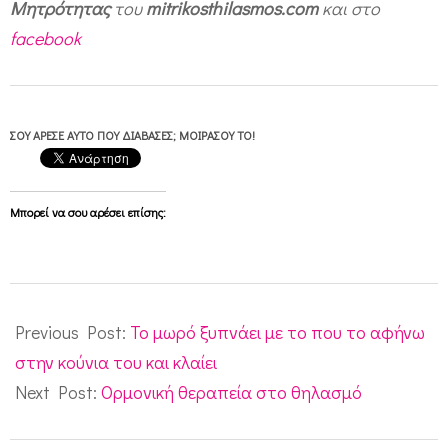
Μητρότητας
του
mitrikosthilasmos.com
και στο
facebook
ΣΟΥ ΆΡΕΣΕ ΑΥΤΌ ΠΟΥ ΔΙΆΒΑΣΕΣ; ΜΟΙΡΆΣΟΥ ΤΟ!
Μπορεί να σου αρέσει επίσης:
2015-
11-
Previous Post:
Το μωρό ξυπνάει με το που το αφήνω
11
στην κούνια του και κλαίει
Next Post:
Ορμονική θεραπεία στο θηλασμό