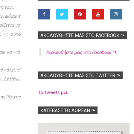
ση του…
ν, έκλαιγε
ρίζεται να
υ γι αυτό
ΑΚΟΛOΥΘΉΣΤΕ ΜΑΣ ΣΤΟ FACEBOOK ↷
ει και να
Ακολoυθήστε μας στο Facebook ↷
ό γάλα, τί
ΑΚΟΛΟΥΘΉΣΤΕ ΜΑΣ ΣΤΟ TWITTER ↷
ι. Δε θέλω
Τα tweets μου
νης Ρέντης
ΚΑΤΕΒΑΣΕ ΤΟ ΔΩΡΕΑΝ ↷