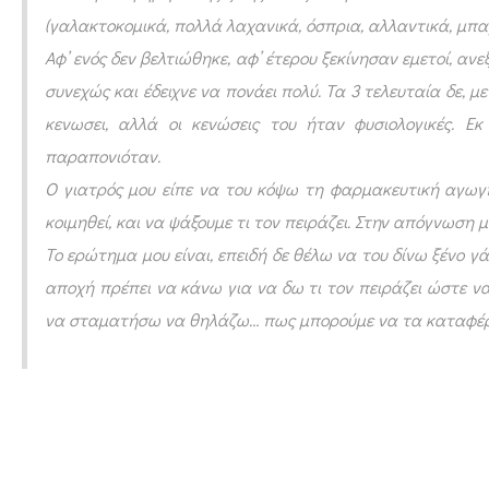
κ
(γαλακτοκομικά, πολλά λαχανικά, όσπρια, αλλαντικά, μπ
α
Αφ’ ενός δεν βελτιώθηκε, αφ’ έτερου ξεκίνησαν εμετοί, ανε
ι
συνεχώς και έδειχνε να πονάει πολύ. Τα 3 τελευταία δε, μ
σ
κενωσει, αλλά οι κενώσεις του ήταν φυσιολογικές. Ε
υ
παραπονιόταν.
χ
Ο γιατρός μου είπε να του κόψω τη φαρμακευτική αγωγή 
κοιμηθεί, και να ψάξουμε τι τον πειράζει. Στην απόγνωση
ν
Το ερώτημα μου είναι, επειδή δε θέλω να του δίνω ξένο 
ό
αποχή πρέπει να κάνω για να δω τι τον πειράζει ώστε να
κ
να σταματήσω να θηλάζω… πως μπορούμε να τα καταφέρ
λ
ά
μ
α
μ