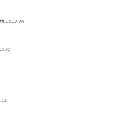
ιθυμούν να
τους
 με