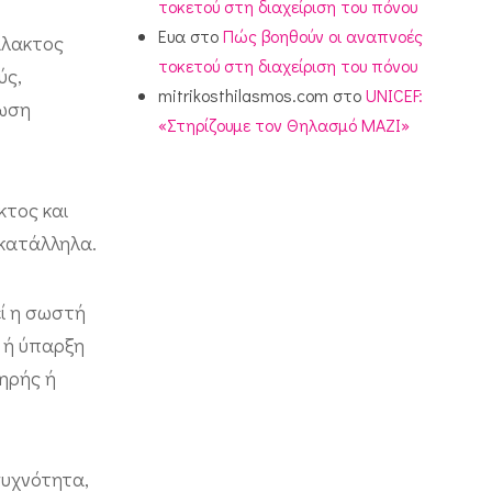
τοκετού στη διαχείριση του πόνου
Ευα
στο
Πώς βοηθούν οι αναπνοές
άλακτος
τοκετού στη διαχείριση του πόνου
ύς,
mitrikosthilasmos.com
στο
UNICEF:
τωση
«Στηρίζουμε τον Θηλασμό ΜΑΖΙ»
κτος και
 κατάλληλα.
εί η σωστή
ι ή ύπαρξη
ηρής ή
συχνότητα,