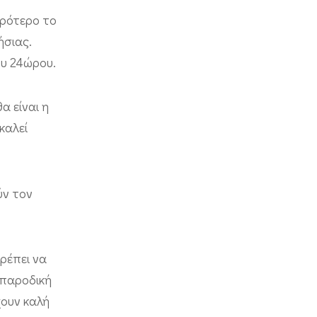
κρότερο το
ήσιας.
ου 24ώρου.
 είναι η
καλεί
ύν τον
ρέπει να
 παροδική
χουν καλή