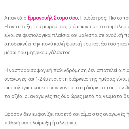
ω
ρ
Απαντά ο
Εμμανουήλ Σταματίου
,
Παιδίατρος, Πιστοπο
ο
Η ανάπτυξη του μωρού σας (σύμφωνα με τα συμπληρωμ
ύ
είναι σε φυσιολογικά πλαίσια και μάλιστα σε ανοδική
.
αποδεικνύει την πολύ καλή φυσική του κατάσταση και 
Π
μέσω του μητρικού γάλακτος.
ο
υ
Η γαστροοισοφαγική παλινδρόμηση δεν αποτελεί αιτία
ο
αναγωγές και 1-2 έμετοι στη διάρκεια της ημέρας είν
φ
φυσιολογικά και κορυφώνονται στη διάρκεια του τον 3ο
τα οξέα, οι αναγωγές τις δύο ώρες μετά τα γεύματα δ
ε
ί
Εφόσον δεν εμφανίζει πυρετό και αίμα στις αναγωγές ή
λ
πιθανή ουρολοίμωξη ή αλλεργία.
ε