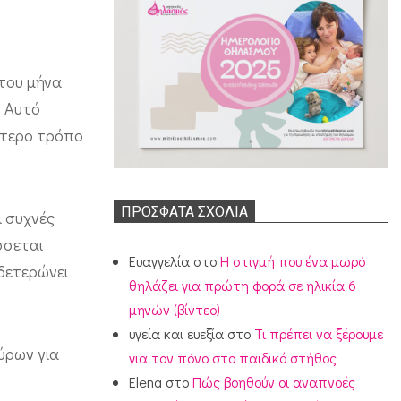
του μήνα
. Αυτό
λύτερο τρόπο
ΠΡΌΣΦΑΤΑ ΣΧΌΛΙΑ
ι συχνές
σσεται
Ευαγγελία
στο
Η στιγμή που ένα μωρό
υδετερώνει
θηλάζει για πρώτη φορά σε ηλικία 6
μηνών (βίντεο)
υγεία και ευεξία
στο
Τι πρέπει να ξέρουμε
ούρων για
για τον πόνο στο παιδικό στήθος
Elena
στο
Πώς βοηθούν οι αναπνοές