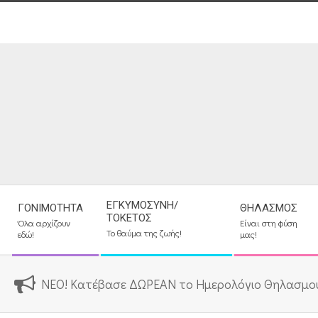
Skip
to
content
Secondary
ΕΓΚΥΜΟΣΎΝΗ/
ΓΟΝΙΜΌΤΗΤΑ
ΘΗΛΑΣΜΌΣ
Navigation
ΤΟΚΕΤΌΣ
Όλα αρχίζουν
Είναι στη φύση
Menu
Το θαύμα της ζωής!
εδώ!
μας!
ΝΕΟ! Κατέβασε ΔΩΡΕΑΝ το Ημερολόγιο Θηλασμο