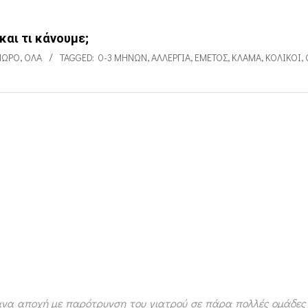
και τι κάνουμε;
ΜΩΡΌ
,
ΌΛΑ
TAGGED:
0-3 ΜΗΝΏΝ
,
ΑΛΛΕΡΓΊΑ
,
ΕΜΕΤΌΣ
,
ΚΛΆΜΑ
,
ΚΟΛΙΚΟΊ
,
Έκανα αποχή με παρότρυνση του γιατρού σε πάρα πολλές ομάδες