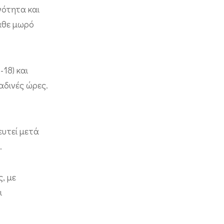
νότητα και
κάθε μωρό
18) και
αδινές ώρες.
ευτεί μετά
.
, με
ι