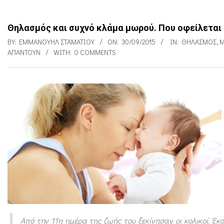
Θηλασμός και συχνό κλάμα μωρού. Που οφείλεται 
BY:
ΕΜΜΑΝΟΥΉΛ ΣΤΑΜΑΤΊΟΥ
ON:
30/09/2015
IN:
ΘΗΛΑΣΜΌΣ
,
ΑΠΑΝΤΟΎΝ
WITH:
0 COMMENTS
Θ
η
λ
α
σ
μ
ό
ς
Από την 11η ημέρα της ζωής του ξεκίνησαν οι κολικοί. 