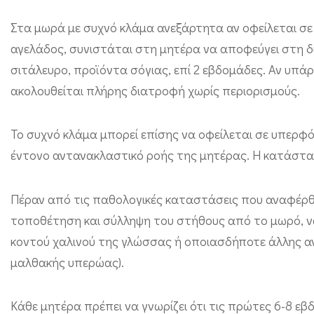
τ
Στα μωρά με συχνό κλάμα ανεξάρτητα αν οφείλεται σε
α
αγελάδος, συνιστάται στη μητέρα να αποφεύγει στη δ
ι
σιτάλευρο, προϊόντα σόγιας, επί 2 εβδομάδες. Αν υπάρ
κ
ακολουθείται πλήρης διατροφή χωρίς περιορισμούς.
α
ι
Το συχνό κλάμα μπορεί επίσης να οφείλεται σε υπερ
τ
έντονο αντανακλαστικό ροής της μητέρας. Η κατάστασ
ι
κ
Πέραν από τις παθολογικές καταστάσεις που αναφέρθη
ά
τοποθέτηση και σύλληψη του στήθους από το μωρό, να
ν
κοντού χαλινού της γλώσσας ή οποιασδήποτε άλλης α
ο
μαλθακής υπερώας).
υ
μ
Κάθε μητέρα πρέπει να γνωρίζει ότι τις πρώτες 6-8 εβ