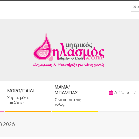
ΜΑΜΆ/
ΜΩΡΌ/ΠΑΙΔΊ
Ατζέντα
ΜΠΑΜΠΆΣ
Χαριτωμένοι
Συναρπαστικός
μπελάδες!
ρόλος!
ύ 2026