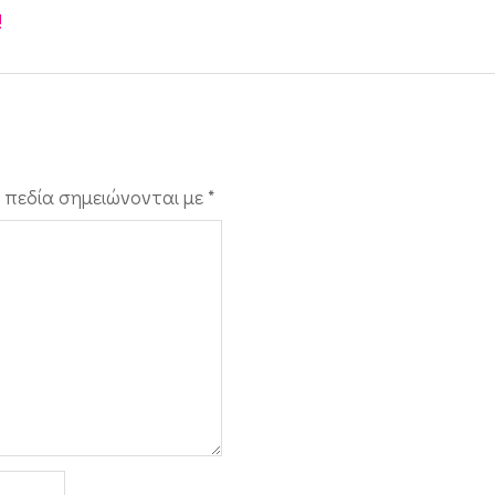
!
 πεδία σημειώνονται με
*