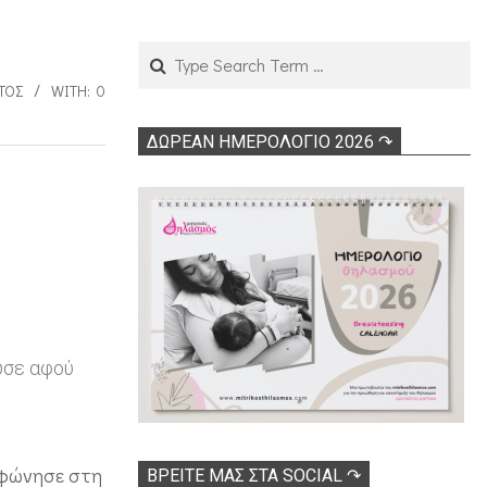
Search
ΤΌΣ
WITH:
0
ΔΩΡΕΑΝ ΗΜΕΡΟΛΟΓΙΟ 2026 ↷
ύσε αφού
λεφώνησε στη
ΒΡΕΊΤΕ ΜΑΣ ΣΤΑ SOCIAL ↷