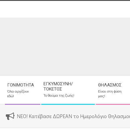
Skip
to
content
Secondary
ΕΓΚΥΜΟΣΎΝΗ/
ΓΟΝΙΜΌΤΗΤΑ
ΘΗΛΑΣΜΌΣ
Navigation
ΤΟΚΕΤΌΣ
Όλα αρχίζουν
Είναι στη φύση
Menu
Το θαύμα της ζωής!
εδώ!
μας!
ΝΕΟ! Κατέβασε ΔΩΡΕΑΝ το Ημερολόγιο Θηλασμο