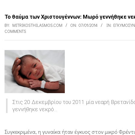
Το θαύμα των Χριστουγέννων: Μωρό γεννήθηκε νε
BY:
MITRIKOSTHILASMOS.COM
ON:
07/01/2014
IN:
ΕΓΚΥΜΟΣΎ
COMMENTS
Τ
ο
θ
α
ύ
Στις 20 Δεκεμβρίου του 2011 μία νεαρή Βρετανίδ
γεννήθηκε νεκρό…
μ
α
τ
Συγκεκριμένα, η γυναίκα ήταν έγκυος στον μικρό Φρέν