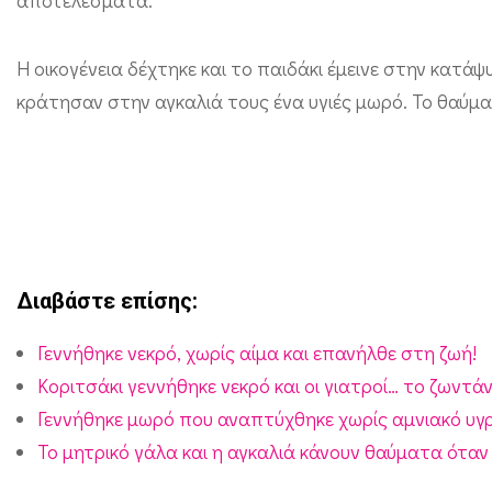
ν
:
Η οικογένεια δέχτηκε και το παιδάκι έμεινε στην κατάψ
Μ
κράτησαν στην αγκαλιά τους ένα υγιές μωρό. Το θαύμα εί
ω
ρ
ό
γ
ε
ν
Διαβάστε επίσης:
ν
Γεννήθηκε νεκρό, χωρίς αίμα και επανήλθε στη ζωή!
ή
Κοριτσάκι γεννήθηκε νεκρό και οι γιατροί… το ζωντά
θ
Γεννήθηκε μωρό που αναπτύχθηκε χωρίς αμνιακό υγ
η
Το μητρικό γάλα και η αγκαλιά κάνουν θαύματα όταν
κ