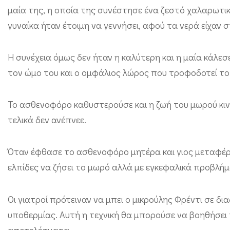
ω
μαία της, η οποία της συνέστησε ένα ζεστό χαλαρωτικ
ν
γυναίκα ήταν έτοιμη να γεννήσει, αφού τα νερά είχαν σ
Χ
ρ
Η συνέχεια όμως δεν ήταν η καλύτερη και η μαία κάλεσ
ι
τον ώμο του και ο ομφάλιος λώρος που τροφοδοτεί το 
σ
Το ασθενοφόρο καθυστερούσε και η ζωή του μωρού κινδ
τ
τελικά δεν ανέπνεε.
ο
υ
Όταν έφθασε το ασθενοφόρο μητέρα και γιος μεταφέρθη
γ
ελπίδες να ζήσει το μωρό αλλά με εγκεφαλικά προβλή
έ
ν
Οι γιατροί πρότειναν να μπει ο μικρούλης Φρέντι σε 
ν
υποθερμίας. Αυτή η τεχνική θα μπορούσε να βοηθήσει
ω
αποτελέσματα.