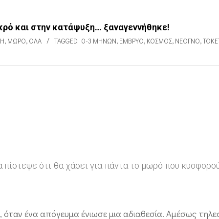
κρό και στην κατάψυξη… ξαναγεννήθηκε!
ΝΗ
,
ΜΩΡΌ
,
ΌΛΑ
TAGGED:
0-3 ΜΗΝΏΝ
,
ΈΜΒΡΥΟ
,
ΚΌΣΜΟΣ
,
ΝΕΟΓΝΌ
,
ΤΟΚΕ
α πίστεψε ότι θα χάσει για πάντα το μωρό που κυοφορο
τι, όταν ένα απόγευμα ένιωσε μια αδιαθεσία. Αμέσως τη