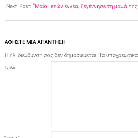
α
07
Next Post:
“Μαία” ετών εννέα, ξεγέννησε τη μαμά της
τ
ά
ψ
ΑΦΉΣΤΕ ΜΙΑ ΑΠΆΝΤΗΣΗ
υ
ξ
Η ηλ. διεύθυνση σας δεν δημοσιεύεται.
Τα υποχρεωτικά
η
Σχόλιο
…
ξ
α
ν
α
γ
ε
Όνομα
*