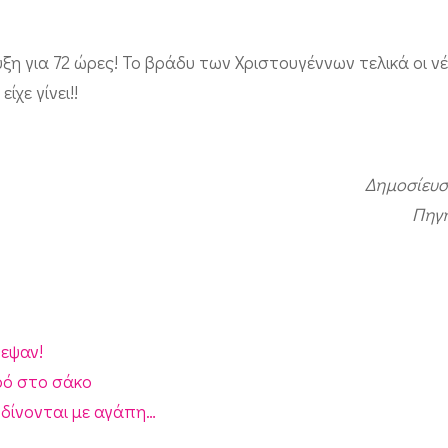
υξη για 72 ώρες! Το βράδυ των Χριστουγέννων τελικά οι νέ
χε γίνει!!
Δημοσίευσ
Πηγ
νεψαν!
ρό στο σάκο
 δίνονται με αγάπη…