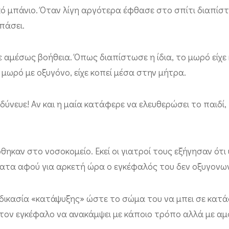
ό μπάνιο. Όταν λίγη αργότερα έφθασε στο σπίτι διαπίστ
πάσει.
ε αμέσως βοήθεια. Όπως διαπίστωσε η ίδια, το μωρό είχε 
μωρό με οξυγόνο, είχε κοπεί μέσα στην μήτρα.
ύνευε! Αν και η μαία κατάφερε να ελευθερώσει το παιδί,
καν στο νοσοκομείο. Εκεί οι γιατροί τους εξήγησαν ότι
ματα αφού για αρκετή ώρα ο εγκέφαλός του δεν οξυγονω
διαδικασία «κατάψυξης» ώστε το σώμα του να μπει σε κα
 τον εγκέφαλο να ανακάμψει με κάποιο τρόπο αλλά με α