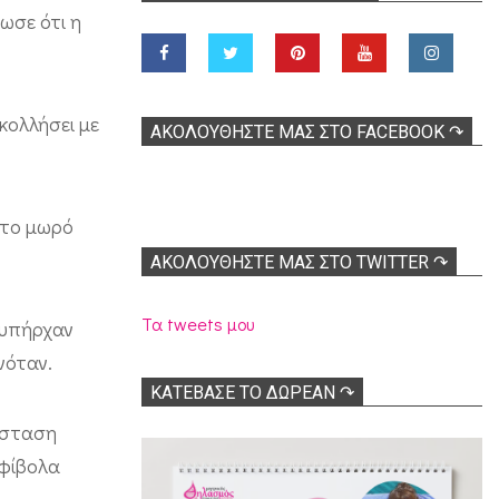
ωσε ότι η
κολλήσει με
ΑΚΟΛOΥΘΉΣΤΕ ΜΑΣ ΣΤΟ FACEBOOK ↷
 το μωρό
ΑΚΟΛΟΥΘΉΣΤΕ ΜΑΣ ΣΤΟ TWITTER ↷
Τα tweets μου
 υπήρχαν
νόταν.
ΚΑΤΕΒΑΣΕ ΤΟ ΔΩΡΕΑΝ ↷
τάσταση
μφίβολα