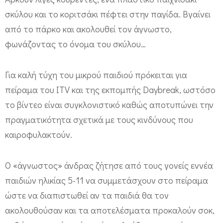
γ
σκύλου και το κοριτσάκι πέφτει στην παγίδα. Βγαίνει
ι
από το πάρκο και ακολουθεί τον άγνωστο,
α
φωνάζοντας το όνομα του σκύλου…
ν
α
Για καλή τύχη του μικρού παιδιού πρόκειται για
ε
πείραμα του ITV και της εκπομπής Daybreak, ωστόσο
ξ
το βίντεο είναι συγκλονιστικό καθώς αποτυπώνει την
α
πραγματικότητα σχετικά με τους κινδύνους που
φ
καιροφυλακτούν.
α
ν
Ο «άγνωστος» άνδρας ζήτησε από τους γονείς εννέα
παιδιών ηλικίας 5-11 να συμμετάσχουν στο πείραμα
ι
ώστε να διαπιστωθεί αν τα παιδιά θα τον
σ
ακολουθούσαν και τα αποτελέσματα προκαλούν σοκ,
τ