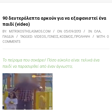
90 δευτερόλεπτα αρκούν για να εξαφανιστεί ένα
παιδί (video)
BY:
MITRIKOSTHILASMOS.COM
ON:
05/09/2013
IN:
ΌΛΑ
,
ΠΑΙΔΙΑ
TAGGED:
VIDEOS
,
ΓΟΝΕΊΣ
,
ΚΌΣΜΟΣ
,
ΠΡΌΛΗΨΗ
WITH:
0
COMMENTS
Το πείραμα που σοκάρει! Πόσο εύκολο είναι τελικά ένα
9
παιδί να παρασυρθεί από έναν άγνωστο;
0
δ
ε
υ
τ