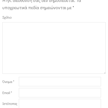
Η ηλ. διεύθυνση σας δεν δημοσιεύεται.
Τα
υποχρεωτικά πεδία σημειώνονται με
*
Σχόλιο
Όνομα
*
Email
*
Ιστότοπος