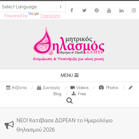
Powered by
Translate
Skip
to
content
Secondary
MENU
Navigation
Ατζέντα
Συνταγές
Videos
Photos
Menu
Blog
Free
Search
ΝΕΟ! Κατέβασε ΔΩΡΕΑΝ το Ημερολόγιο
Θηλασμού 2026