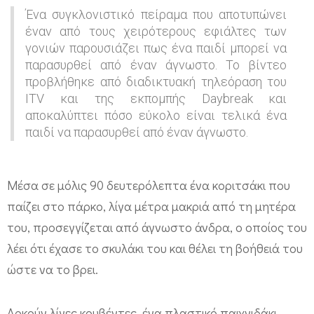
ε
Ένα συγκλονιστικό πείραμα που αποτυπώνει
ρ
έναν από τους χειρότερους εφιάλτες των
γονιών παρουσιάζει πως ένα παιδί μπορεί να
ό
παρασυρθεί από έναν άγνωστο. Το βίντεο
λ
προβλήθηκε από διαδικτυακή τηλεόραση του
ε
ITV και της εκπομπής Daybreak και
αποκαλύπτει πόσο εύκολο είναι τελικά ένα
π
παιδί να παρασυρθεί από έναν άγνωστο.
τ
α
Μέσα σε μόλις 90 δευτερόλεπτα ένα κοριτσάκι που
α
παίζει στο πάρκο, λίγα μέτρα μακριά από τη μητέρα
ρ
του, προσεγγίζεται από άγνωστο άνδρα, ο οποίος του
κ
λέει ότι έχασε το σκυλάκι του και θέλει τη βοήθειά του
ο
ώστε να το βρει.
ύ
ν
Αρκούν λίγες κουβέντες, ένα πλαστικό παιχνιδάκι