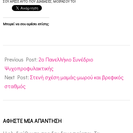
ΣΟΥ ΆΡΕΣΕ ΑΥΤΌ ΠΟΥ ΔΙΆΒΑΣΕΣ; ΜΟΙΡΆΣΟΥ ΤΟ!
Μπορεί να σου αρέσει επίσης:
2013-
09-
Previous Post:
2o Πανελλήνιο Συνέδριο
05
Ψυχοπροφυλακτικής
Next Post:
Στενή σχέση μαμάς-μωρού και βρεφικός
σταθμός
ΑΦΉΣΤΕ ΜΙΑ ΑΠΆΝΤΗΣΗ