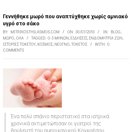
Γεννήθηκε μωρό που αναπτύχθηκε χωρίς αμνιακό
υγρό στο σάκο
BY:
MITRIKOSTHILASMOS.COM
ON:
30/07/2013
IN:
BLOG
,
ΜΩΡΌ
,
ΌΛΑ
TAGGED:
0-3 ΜΗΝΏΝ
,
ΕΙΔΉΣΕΙΣ
,
ΕΝΔΟΜΉΤΡΙΑ ΖΩΉ
,
ΙΣΤΟΡΊΕΣ ΤΟΚΕΤΟΎ
,
ΚΌΣΜΟΣ
,
ΝΕΟΓΝΌ
,
ΤΟΚΕΤΌΣ
WITH:
0
COMMENTS
Γ
ε
ν
ν
Ένα πολύ σπάνιο περιστατικό στα ιατρικά
ή
χρονικά αντιμετώπισαν οι γιατροί της
θ
βουλευτή του αμερικανικού Κογκρέσου,