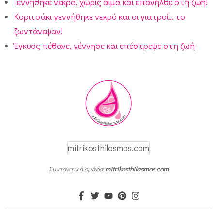
Γεννήθηκε νεκρό, χωρίς αίμα και επανήλθε στη ζωή!
κ
Κοριτσάκι γεννήθηκε νεκρό και οι γιατροί… το
ο
ζωντάνεψαν!
Έγκυος πέθανε, γέννησε και επέστρεψε στη ζωή
mitrikosthilasmos.com
Συντακτική ομάδα
mitrikosthilasmos.com