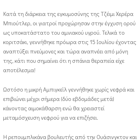
τ
Κατά τη διάρκεια της εγκυμοσύνης της Τζέιμι Χερέρα
ύ
Μπιούτλερ, οι γιατροί προχώρησαν στην έγχυση ορού
χ
ως υποκατάστατο του αμνιακού υγρού. Τελικά το
θ
κοριτσάκι, γεννήθηκε πρόωρα στις 15 Ιουλίου έχοντας
η
αναπτύξει πνεύμονες και τώρα αναπνέει από μόνη
κ
της, κάτι που σημαίνει ότι η σπάνια θεραπεία είχε
ε
αποτέλεσμα!
χ
ω
Ωστόσο η μικρή Αμπιγκεϊλ γεννήθηκε χωρίς νεφρά και
ρ
επιβιώνει μέχρι σήμερα (δύο εβδομάδες μετά)
ί
κάνοντας αιμοκάθαρση ενώ θα χρειαστεί
ς
μεταμόσχευση νεφρού για να επιζήσει.
α
μ
Η ρεπουμπλικάνα βουλευτής από την Ουάσινγκτον και