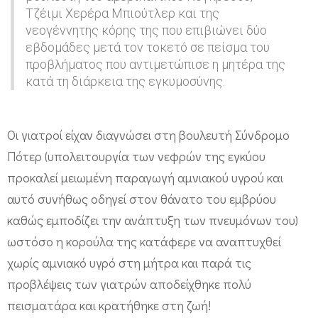
η
Τζέιμι Χερέρα Μπιούτλερ και της
νεογέννητης κόρης της που επιβιώνει δύο
κ
εβδομάδες μετά τον τοκετό σε πείσμα του
ε
προβλήματος που αντιμετώπισε η μητέρα της
μ
κατά τη διάρκεια της εγκυμοσύνης.
ω
ρ
Οι γιατροί είχαν διαγνώσει στη βουλευτή Σύνδρομο
ό
Πότερ (υπολειτουργία των νεφρών της εγκύου
π
προκαλεί μειωμένη παραγωγή αμνιακού υγρού και
ο
αυτό συνήθως οδηγεί στον θάνατο του εμβρύου
υ
καθώς εμποδίζει την ανάπτυξη των πνευμόνων του)
α
ωστόσο η κορούλα της κατάφερε να αναπτυχθεί
ν
χωρίς αμνιακό υγρό στη μήτρα και παρά τις
α
προβλέψεις των γιατρών αποδείχθηκε πολύ
πεισματάρα και κρατήθηκε στη ζωή!
π