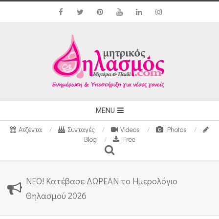
Skip
to
content
Secondary
MENU
Navigation
Ατζέντα
Συνταγές
Videos
Photos
Menu
Blog
Free
Search
ΝΕΟ! Κατέβασε ΔΩΡΕΑΝ το Ημερολόγιο
Θηλασμού 2026