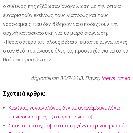
ν
ο σύζυγός της εξέδωσαν ανακοίνωση με την οποία
ι
ευχαριστούν εκείνους τους γιατρούς και τους
α
νοσοκόμους που δεν θέλησαν να αποδεχτούν την
αρχική καταδικαστική για το μωρό διάγνωση.
κ
«Περισσότερο απ’ όλους βέβαια, είμαστε ευγνώμονες
ό
στον Θεό που άκουσε όλες τις προσευχές για αυτό το
υ
θαύμα» προσέθεσαν.
γ
ρ
Δημοσίευση 30/7/2013, Πηγες:
inews
,
tanea
ό
σ
Σχετικά άρθρα:
τ
Κανένας γυναικολόγος δεν με αναλάμβανε λόγω
ο
επικινδυνότητας… (ιστορία τοκετού)
σ
Σπάνια φωτογραφία από τη γέννηση ενός μωρού
ά