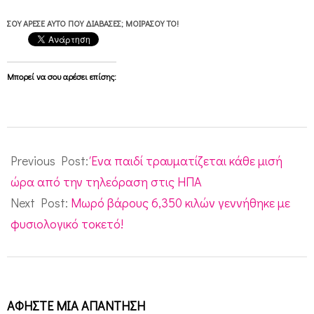
ΣΟΥ ΆΡΕΣΕ ΑΥΤΌ ΠΟΥ ΔΙΆΒΑΣΕΣ; ΜΟΙΡΆΣΟΥ ΤΟ!
Μπορεί να σου αρέσει επίσης:
2013-
07-
Previous Post:
Ένα παιδί τραυματίζεται κάθε μισή
30
ώρα από την τηλεόραση στις ΗΠΑ
Next Post:
Μωρό βάρους 6,350 κιλών γεννήθηκε με
φυσιολογικό τοκετό!
ΑΦΉΣΤΕ ΜΙΑ ΑΠΆΝΤΗΣΗ