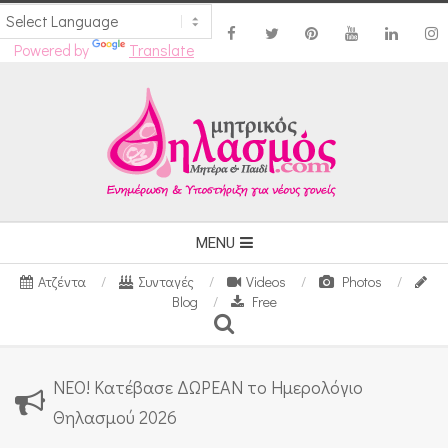
Powered by
Translate
Skip
to
content
Secondary
MENU
Navigation
Ατζέντα
Συνταγές
Videos
Photos
Menu
Blog
Free
Search
ΝΕΟ! Κατέβασε ΔΩΡΕΑΝ το Ημερολόγιο
Θηλασμού 2026