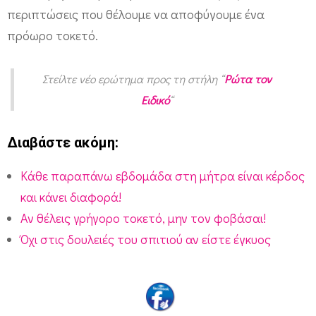
τ
περιπτώσεις που θέλουμε να αποφύγουμε ένα
ο
πρόωρο τοκετό.
κ
ε
Στείλτε νέο ερώτημα προς τη στήλη “
Ρώτα τον
τ
Ειδικό
“
ό
;
Διαβάστε ακόμη:
Κάθε παραπάνω εβδομάδα στη μήτρα είναι κέρδος
και κάνει διαφορά!
Αν θέλεις γρήγορο τοκετό, μην τον φοβάσαι!
Όχι στις δουλειές του σπιτιού αν είστε έγκυος