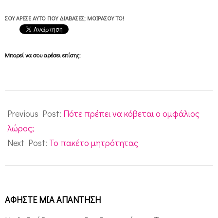
ΣΟΥ ΆΡΕΣΕ ΑΥΤΌ ΠΟΥ ΔΙΆΒΑΣΕΣ; ΜΟΙΡΆΣΟΥ ΤΟ!
Μπορεί να σου αρέσει επίσης:
2013-
06-
Previous Post:
Πότε πρέπει να κόβεται ο ομφάλιος
19
λώρος;
Next Post:
Το πακέτο μητρότητας
ΑΦΉΣΤΕ ΜΙΑ ΑΠΆΝΤΗΣΗ