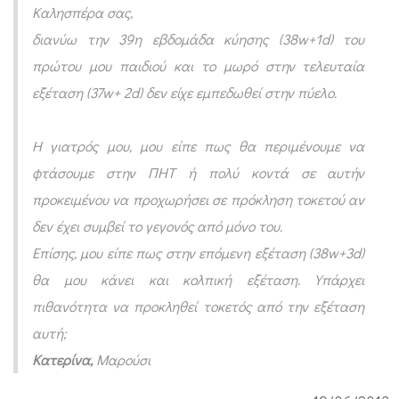
ι
Καλησπέρα σας,
κ
διανύω την 39η εβδομάδα κύησης (38w+1d) του
ή
πρώτου μου παιδιού και το μωρό στην τελευταία
ε
εξέταση (37w+ 2d) δεν είχε εμπεδωθεί στην πύελο.
ξ
έ
Η γιατρός μου, μου είπε πως θα περιμένουμε να
τ
φτάσουμε στην ΠΗΤ ή πολύ κοντά σε αυτήν
α
προκειμένου να προχωρήσει σε πρόκληση τοκετού αν
δεν έχει συμβεί το γεγονός από μόνο του.
σ
Επίσης, μου είπε πως στην επόμενη εξέταση (38w+3d)
η
θα μου κάνει και κολπική εξέταση. Υπάρχει
μ
πιθανότητα να προκληθεί τοκετός από την εξέταση
π
αυτή;
ο
Κατερίνα,
Μαρούσι
ρ