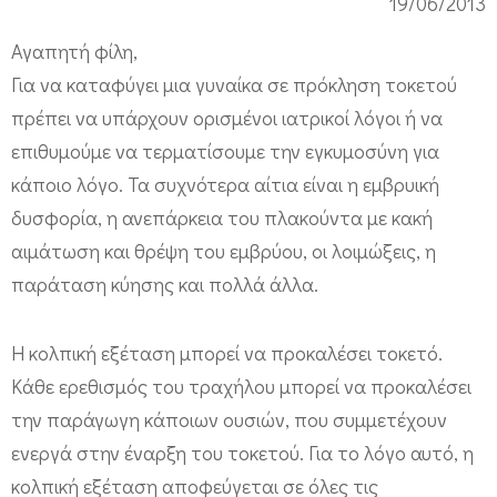
ε
19/06/2013
ί
Αγαπητή φίλη,
ν
Για να καταφύγει μια γυναίκα σε πρόκληση τοκετού
α
πρέπει να υπάρχουν ορισμένοι ιατρικοί λόγοι ή να
π
επιθυμούμε να τερματίσουμε την εγκυμοσύνη για
ρ
κάποιο λόγο. Τα συχνότερα αίτια είναι η εμβρυική
ο
δυσφορία, η ανεπάρκεια του πλακούντα με κακή
κ
αιμάτωση και θρέψη του εμβρύου, οι λοιμώξεις, η
α
παράταση κύησης και πολλά άλλα.
λ
Η κολπική εξέταση μπορεί να προκαλέσει τοκετό.
έ
Κάθε ερεθισμός του τραχήλου μπορεί να προκαλέσει
σ
την παράγωγη κάποιων ουσιών, που συμμετέχουν
ε
ενεργά στην έναρξη του τοκετού. Για το λόγο αυτό, η
ι
κολπική εξέταση αποφεύγεται σε όλες τις