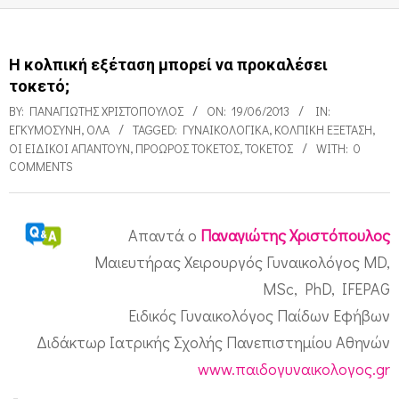
Η κολπική εξέταση μπορεί να προκαλέσει
τοκετό;
BY:
ΠΑΝΑΓΙΏΤΗΣ ΧΡΙΣΤΌΠΟΥΛΟΣ
ON:
19/06/2013
IN:
ΕΓΚΥΜΟΣΎΝΗ
,
ΌΛΑ
TAGGED:
ΓΥΝΑΙΚΟΛΟΓΙΚΆ
,
ΚΟΛΠΙΚΉ ΕΞΈΤΑΣΗ
,
ΟΙ ΕΙΔΙΚΟΊ ΑΠΑΝΤΟΎΝ
,
ΠΡΌΩΡΟΣ ΤΟΚΕΤΌΣ
,
ΤΟΚΕΤΌΣ
WITH:
0
COMMENTS
Απαντά ο
Παναγιώτης Χριστόπουλος
Η
Μαιευτήρας Χειρουργός Γυναικολόγος MD,
κ
MSc, PhD, IFEPAG
ο
Ειδικός Γυναικολόγος Παίδων Εφήβων
λ
Διδάκτωρ Ιατρικής Σχολής Πανεπιστημίου Αθηνών
www.παιδογυναικολογος.gr
π