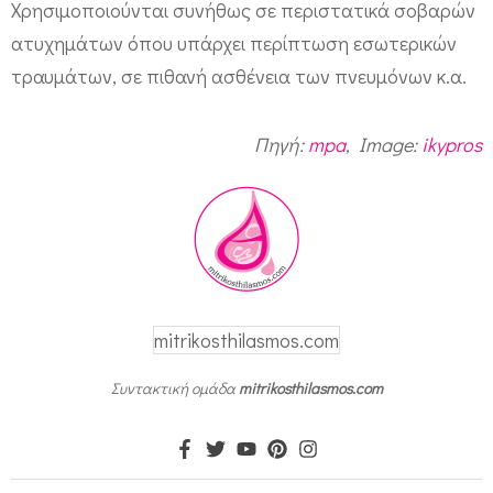
Χρησιμοποιούνται συνήθως σε περιστατικά σοβαρών
τ
ατυχημάτων όπου υπάρχει περίπτωση εσωτερικών
ο
τραυμάτων, σε πιθανή ασθένεια των πνευμόνων κ.α.
μ
ο
Πηγή:
mpa
, Image:
ikypros
γ
ρ
α
φ
ί
ε
mitrikosthilasmos.com
ς
Συντακτική ομάδα
mitrikosthilasmos.com
σ
τ
α