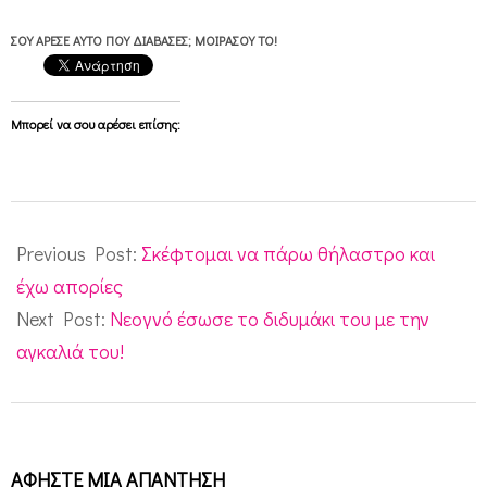
π
ΣΟΥ ΆΡΕΣΕ ΑΥΤΌ ΠΟΥ ΔΙΆΒΑΣΕΣ; ΜΟΙΡΆΣΟΥ ΤΟ!
α
ι
δ
Μπορεί να σου αρέσει επίσης:
ι
ά
2012-
06-
Previous Post:
Σκέφτομαι να πάρω θήλαστρο και
25
έχω απορίες
Next Post:
Νεογνό έσωσε το διδυμάκι του με την
αγκαλιά του!
ΑΦΉΣΤΕ ΜΙΑ ΑΠΆΝΤΗΣΗ