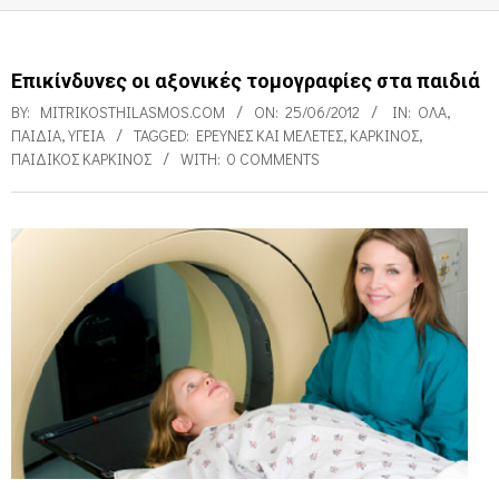
Επικίνδυνες οι αξονικές τομογραφίες στα παιδιά
BY:
MITRIKOSTHILASMOS.COM
ON:
25/06/2012
IN:
ΌΛΑ
,
ΠΑΙΔΙΑ
,
ΥΓΕΊΑ
TAGGED:
ΕΡΕΥΝΕΣ ΚΑΙ ΜΕΛΈΤΕΣ
,
ΚΑΡΚΊΝΟΣ
,
ΠΑΙΔΙΚΌΣ ΚΑΡΚΊΝΟΣ
WITH:
0 COMMENTS
Ε
π
ι
κ
ί
ν
δ