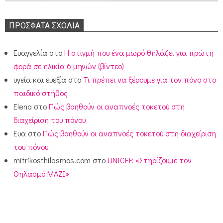
ΠΡΌΣΦΑΤΑ ΣΧΌΛΙΑ
Ευαγγελία
στο
Η στιγμή που ένα μωρό θηλάζει για πρώτη
φορά σε ηλικία 6 μηνών (βίντεο)
υγεία και ευεξία
στο
Τι πρέπει να ξέρουμε για τον πόνο στο
παιδικό στήθος
Elena
στο
Πώς βοηθούν οι αναπνοές τοκετού στη
διαχείριση του πόνου
Ευα
στο
Πώς βοηθούν οι αναπνοές τοκετού στη διαχείριση
του πόνου
mitrikosthilasmos.com
στο
UNICEF: «Στηρίζουμε τον
Θηλασμό ΜΑΖΙ»