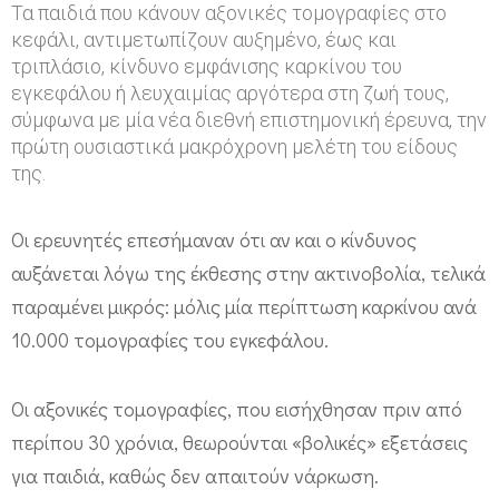
Τα παιδιά που κάνουν αξονικές τομογραφίες στο
υ
κεφάλι, αντιμετωπίζουν αυξημένο, έως και
ν
τριπλάσιο, κίνδυνο εμφάνισης καρκίνου του
ε
εγκεφάλου ή λευχαιμίας αργότερα στη ζωή τους,
σύμφωνα με μία νέα διεθνή επιστημονική έρευνα, την
ς
πρώτη ουσιαστικά μακρόχρονη μελέτη του είδους
ο
της.
ι
α
Οι ερευνητές επεσήμαναν ότι αν και ο κίνδυνος
ξ
αυξάνεται λόγω της έκθεσης στην ακτινοβολία, τελικά
παραμένει μικρός: μόλις μία περίπτωση καρκίνου ανά
ο
10.000 τομογραφίες του εγκεφάλου.
ν
ι
Οι αξονικές τομογραφίες, που εισήχθησαν πριν από
κ
περίπου 30 χρόνια, θεωρούνται «βολικές» εξετάσεις
έ
για παιδιά, καθώς δεν απαιτούν νάρκωση.
ς