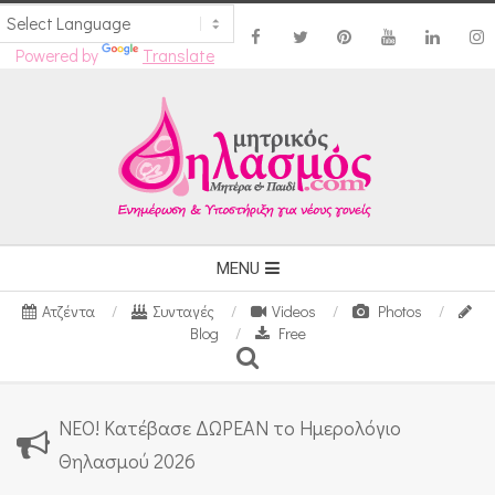
Powered by
Translate
Skip
to
content
Secondary
MENU
Navigation
Ατζέντα
Συνταγές
Videos
Photos
Menu
Blog
Free
Search
ΝΕΟ! Κατέβασε ΔΩΡΕΑΝ το Ημερολόγιο
Θηλασμού 2026