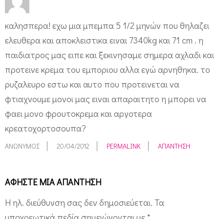
καλησπερα! εχω μια μπεμπα 5 1/2 μηνών που θηλαζει
ελευθερα και αποκλειστικα ειναι 7340kg και 71 cm . η
παιδιατρος μας ειπε και ξεκινησαμε σημερα αχλαδι και
προτεινε κρεμα του εμποριου αλλα εγώ αρνηθηκα. το
ρυζαλευρο εστω και αυτο που προτεινεται να
φτιαχνουμε μονοι μας ειναι απαραιτητο η μπορει να
φαει μονο φρουτοκρεμα και αργοτερα
κρεατοχορτοσουπα?
ΑΝΏΝΥΜΟΣ
20/04/2012
PERMALINK
ΑΠΆΝΤΗΣΗ
ΑΦΉΣΤΕ ΜΙΑ ΑΠΆΝΤΗΣΗ
Η ηλ. διεύθυνση σας δεν δημοσιεύεται.
Τα
υποχρεωτικά πεδία σημειώνονται με
*