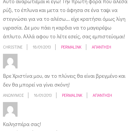
Αυτο αναρωτιέμαι κι εγώ! Την πρώτη φορά που άλεσα
ρύζι, το έπλυνα και μετα το άφησα σε ένα ταψι να
στεγνώσει για να το αλέσω…. είχε κρατήσει όμως λίγη
υγρασία. Δε μου πάει η καρδια να το μαγειρέψω
άπλυτο. Αλλά αφου το λέτε εσείς, σας εμπιστεύομαι!
CHRISTINE
18/01/2013
PERMALINK
ΑΠΆΝΤΗΣΗ
Βρε Χριστίνα μου, αν το πλύνεις θα είναι βρεγμένο και
δεν θα μπορεί να γίνει σκόνη!
ΑΝΏΝΥΜΟΣ
16/01/2013
PERMALINK
ΑΠΆΝΤΗΣΗ
Καλησπέρα σας!