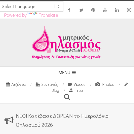
Powered by
Translate
Skip
to
content
Secondary
MENU
Navigation
Ατζέντα
Συνταγές
Videos
Photos
Menu
Blog
Free
Search
ΝΕΟ! Κατέβασε ΔΩΡΕΑΝ το Ημερολόγιο
Θηλασμού 2026