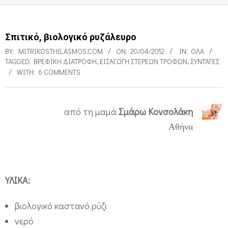
Σπιτικό, βιολογικό ρυζάλευρο
BY:
MITRIKOSTHILASMOS.COM
ON:
20/04/2012
IN:
ΌΛΑ
TAGGED:
ΒΡΕΦΙΚΉ ΔΙΑΤΡΟΦΉ
,
ΕΙΣΑΓΩΓΉ ΣΤΈΡΕΩΝ ΤΡΟΦΏΝ
,
ΣΥΝΤΑΓΈΣ
WITH:
6 COMMENTS
από τη μαμά
Σμάρω Κονσολάκη
Σ
Αθήνα
π
ι
τ
ΥΛΙΚΑ:
ι
κ
βιολογικό καστανό ρύζι
νερό
ό