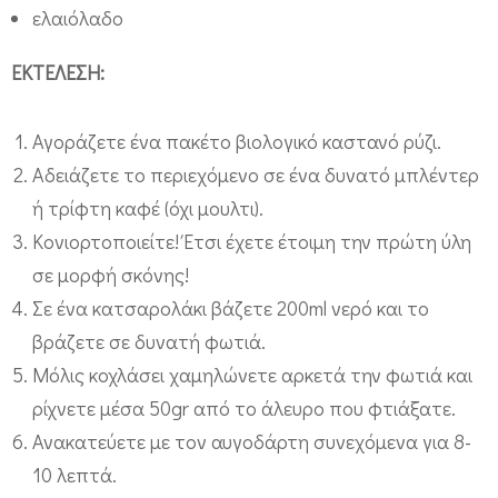
ελαιόλαδο
,
β
ΕΚΤΕΛΕΣΗ:
ι
ο
Αγοράζετε ένα πακέτο βιολογικό καστανό ρύζι.
λ
Αδειάζετε το περιεχόμενο σε ένα δυνατό μπλέντερ
ο
ή τρίφτη καφέ (όχι μουλτι).
γ
Κονιορτοποιείτε! Έτσι έχετε έτοιμη την πρώτη ύλη
ι
σε μορφή σκόνης!
κ
Σε ένα κατσαρολάκι βάζετε 200ml νερό και το
ό
βράζετε σε δυνατή φωτιά.
Μόλις κοχλάσει χαμηλώνετε αρκετά την φωτιά και
ρ
ρίχνετε μέσα 50gr από το άλευρο που φτιάξατε.
υ
Ανακατεύετε με τον αυγοδάρτη συνεχόμενα για 8-
ζ
10 λεπτά.
ά