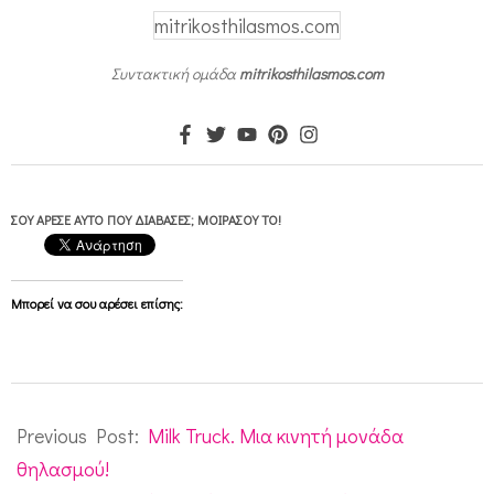
mitrikosthilasmos.com
Συντακτική ομάδα
mitrikosthilasmos.com
ΣΟΥ ΆΡΕΣΕ ΑΥΤΌ ΠΟΥ ΔΙΆΒΑΣΕΣ; ΜΟΙΡΆΣΟΥ ΤΟ!
Μπορεί να σου αρέσει επίσης:
2012-
04-
Previous Post:
Milk Truck. Μια κινητή μονάδα
20
θηλασμού!