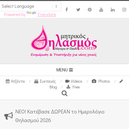
Powered by
Translate
Skip
to
content
Secondary
MENU
Navigation
Ατζέντα
Συνταγές
Videos
Photos
Menu
Blog
Free
Search
ΝΕΟ! Κατέβασε ΔΩΡΕΑΝ το Ημερολόγιο
Θηλασμού 2026