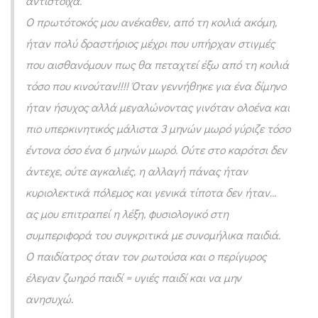
αντίστοιχα.
α
Ο πρωτότοκός μου ανέκαθεν, από τη κοιλιά ακόμη,
τ
ήταν πολύ δραστήριος μέχρι που υπήρχαν στιγμές
α
που αισθανόμουν πως θα πεταχτεί έξω από τη κοιλιά
σ
τόσο που κινούταν!!!! Όταν γεννήθηκε για ένα δίμηνο
υ
ήταν ήσυχος αλλά μεγαλώνοντας γινόταν ολοένα και
μ
πιο υπερκινητικός μάλιστα 3 μηνών μωρό γύριζε τόσο
π
έντονα όσο ένα 6 μηνών μωρό. Ούτε στο καρότσι δεν
άντεχε, ούτε αγκαλιές, η αλλαγή πάνας ήταν
ε
κυριολεκτικά πόλεμος και γενικά τίποτα δεν ήταν…
ρ
ας μου επιτραπεί η λέξη, φυσιολογικό στη
ι
συμπεριφορά του συγκριτικά με συνομήλικα παιδιά.
φ
Ο παιδίατρος όταν τον ρωτούσα και ο περίγυρος
ο
έλεγαν ζωηρό παιδί = υγιές παιδί και να μην
ρ
ανησυχώ.
ά