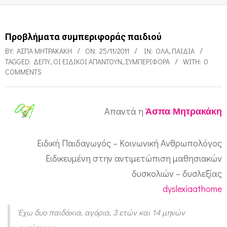
Προβλήματα συμπεριφοράς παιδιού
BY:
ΆΣΠΑ ΜΗΤΡΑΚΆΚΗ
ON:
25/11/2011
IN:
ΌΛΑ
,
ΠΑΙΔΙΑ
TAGGED:
ΔΕΠΥ
,
ΟΙ ΕΙΔΙΚΟΊ ΑΠΑΝΤΟΎΝ
,
ΣΥΜΠΕΡΙΦΟΡΆ
WITH:
0
COMMENTS
Απαντά η
Άσπα Μητρακάκη
Π
ρ
Ειδική Παιδαγωγός – Κοινωνική Ανθρωπολόγος
ο
Ειδικευμένη στην αντιμετώπιση μαθησιακών
β
δυσκολιών – δυσλεξίας
λ
dyslexiaathome
ή
Έχω δυο παιδάκια, αγόρια, 3 ετών και 14 μηνών
μ