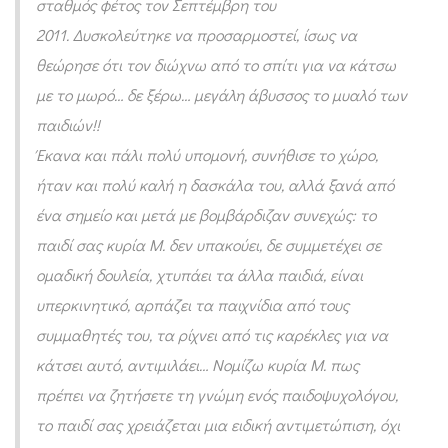
σταθμός φέτος τον Σεπτέμβρη του
2011. Δυσκολεύτηκε να προσαρμοστεί, ίσως να
θεώρησε ότι τον διώχνω από το σπίτι για να κάτσω
με το μωρό… δε ξέρω… μεγάλη άβυσσος το μυαλό των
παιδιών!!
Έκανα και πάλι πολύ υπομονή, συνήθισε το χώρο,
ήταν και πολύ καλή η δασκάλα του, αλλά ξανά από
ένα σημείο και μετά με βομβάρδιζαν συνεχώς: το
παιδί σας κυρία Μ. δεν υπακούει, δε συμμετέχει σε
ομαδική δουλεία, χτυπάει τα άλλα παιδιά, είναι
υπερκινητικό, αρπάζει τα παιχνίδια από τους
συμμαθητές του, τα ρίχνει από τις καρέκλες για να
κάτσει αυτό, αντιμιλάει… Νομίζω κυρία Μ. πως
πρέπει να ζητήσετε τη γνώμη ενός παιδοψυχολόγου,
το παιδί σας χρειάζεται μια ειδική αντιμετώπιση, όχι