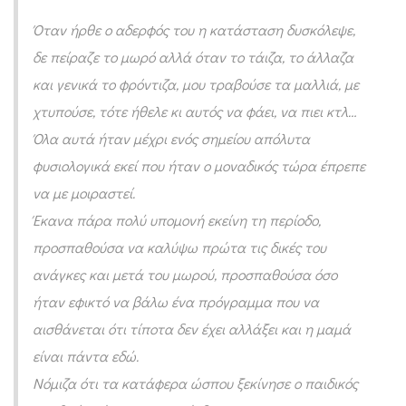
ς
Όταν ήρθε ο αδερφός του η κατάσταση δυσκόλεψε,
π
δε πείραζε το μωρό αλλά όταν το τάιζα, το άλλαζα
α
και γενικά το φρόντιζα, μου τραβούσε τα μαλλιά, με
ι
χτυπούσε, τότε ήθελε κι αυτός να φάει, να πιει κτλ…
δ
Όλα αυτά ήταν μέχρι ενός σημείου απόλυτα
ι
φυσιολογικά εκεί που ήταν ο μοναδικός τώρα έπρεπε
ο
να με μοιραστεί.
ύ
Έκανα πάρα πολύ υπομονή εκείνη τη περίοδο,
προσπαθούσα να καλύψω πρώτα τις δικές του
ανάγκες και μετά του μωρού, προσπαθούσα όσο
ήταν εφικτό να βάλω ένα πρόγραμμα που να
αισθάνεται ότι τίποτα δεν έχει αλλάξει και η μαμά
είναι πάντα εδώ.
Νόμιζα ότι τα κατάφερα ώσπου ξεκίνησε ο παιδικός