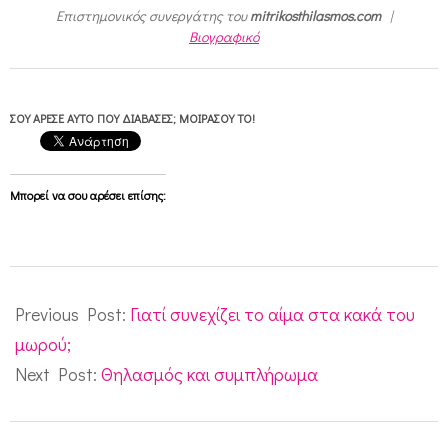
Επιστημονικός συνεργάτης του
mitrikosthilasmos.com
|
Βιογραφικό
ΣΟΥ ΆΡΕΣΕ ΑΥΤΌ ΠΟΥ ΔΙΆΒΑΣΕΣ; ΜΟΙΡΆΣΟΥ ΤΟ!
Μπορεί να σου αρέσει επίσης:
2011-
11-
Previous Post:
Γιατί συνεχίζει το αίμα στα κακά του
25
μωρού;
Next Post:
Θηλασμός και συμπλήρωμα