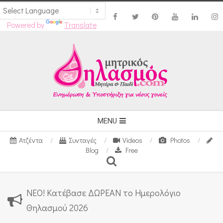
Powered by
Translate
Skip
to
content
Secondary
MENU
Navigation
Ατζέντα
Συνταγές
Videos
Photos
Menu
Blog
Free
Search
ΝΕΟ! Κατέβασε ΔΩΡΕΑΝ το Ημερολόγιο
Θηλασμού 2026