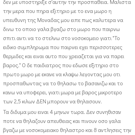
δεν με υποστηριξε σ'αυτην την προσπαθεια. Μαλιστα
την μερα που πηρα εξιτηριο με το ενα μωρο η
υπευθυνη της Μοναδας μου ειπε πως καλυτερα να
δινω το οποιο γαλα βγαζω στο μωρο που παιρνω
σπιτι αντι να το στελνω στο νοσοκομειο γιατι "Το
ειδικο συμπληρωμα που παιρνει εχει περισσοτερες
θερμιδες και ειναι αυτο που χρειαζεται για να παρει
βαρος." Ο δε παιδιατρος που εδωσε εξιτηριο στο
πρωτο μωρο με εκανε να κλαψω λεγοντας μου οτι
προσπαθωντας να το θηλασω το βασανιζω και το
κανω να υποφερει, γιατι μωρα με βαρος μικροτερο
των 2,5 κιλων ΔΕΝ μπορουν να θηλασουν.
Τα διδυμα μου ειναι 4 μηνων τωρα. Δεν συνηθισαν
ποτε να θηλαζουν απευθειας και πινουν οσο γαλα
βγαζω με νοσοκομειακο θηλαστρο και 8 αντλησεις την