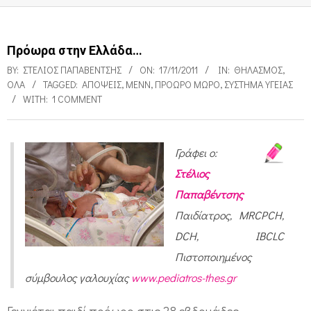
Πρόωρα στην Ελλάδα…
BY:
ΣΤΈΛΙΟΣ ΠΑΠΑΒΈΝΤΣΗΣ
ON:
17/11/2011
IN:
ΘΗΛΑΣΜΌΣ
,
ΌΛΑ
TAGGED:
ΑΠΌΨΕΙΣ
,
ΜΕΝΝ
,
ΠΡΌΩΡΟ ΜΩΡΌ
,
ΣΎΣΤΗΜΑ ΥΓΕΊΑΣ
WITH:
1 COMMENT
Γράφει ο:
Π
Στέλιος
ρ
Παπαβέντσης
ό
Παιδίατρος, MRCPCH,
ω
DCH, IBCLC
ρ
Πιστοποιημένος
σύμβουλος γαλουχίας
www.pediatros-thes.gr
α
σ
Γεννιέται παιδί πρόωρο στις 28 εβδομάδες