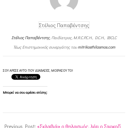
Στέλιος Παπαβέντσης
Στέλιος Παπαβέντσης
, Παιδίατρος, M.R.C.P.C.H., D.C.H., IBCLC
Τέως Επιστημονικός συνεργάτης του
mitrikosthilasmos.com
ΣΟΥ ΆΡΕΣΕ ΑΥΤΌ ΠΟΥ ΔΙΆΒΑΣΕΣ; ΜΟΙΡΆΣΟΥ ΤΟ!
Μπορεί να σου αρέσει επίσης:
2011-
11-
Previous Post:
«Σκλαβιά» ο θηλασμός, λέει ο Σαρκοζί