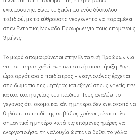
τ
εγκυμοσύνης. Είναι το ξεκίνημα ενός δύσκολου
η
ταξιδιού, με το εύθραυστο νεογέννητο να παραμένει
ν
στην Εντατική Μονάδα Προώρων για τους επόμενους
Ε
3 μήνες.
λ
λ
Το μωρό απομακρύνεται στην Εντατική Προώρων για
ά
να του παρασχεθεί αναπνευστική υποστήριξη. Λίγη
ώρα αργότερα ο παιδίατρος – νεογνολόγος έρχεται
δ
στο δωμάτιο της μητέρας και εξηγεί στους γονείς την
α
κατάσταση υγείας του παιδιού. Τους αναλύει το
…
γεγονός ότι, ακόμα και εάν η μητέρα δεν έχει σκοπό να
θηλάσει το παιδί της σε βάθος χρόνου, είναι πολύ
σημαντικό η μητέρα κατά τις επόμενες ημέρες να
ενεργοποιήσει τη γαλουχία ώστε να δοθεί το γάλα