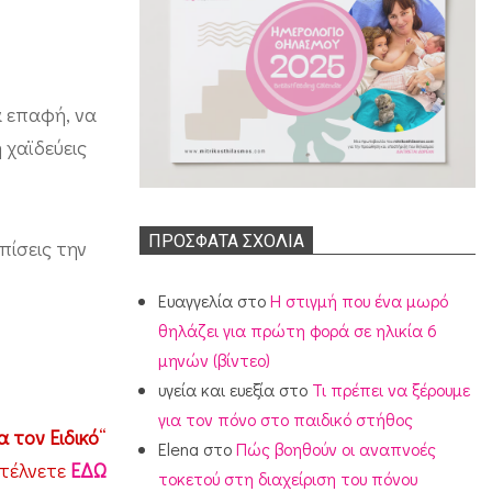
α επαφή, να
 χαϊδεύεις
ΠΡΌΣΦΑΤΑ ΣΧΌΛΙΑ
πίσεις την
Ευαγγελία
στο
Η στιγμή που ένα μωρό
θηλάζει για πρώτη φορά σε ηλικία 6
μηνών (βίντεο)
υγεία και ευεξία
στο
Τι πρέπει να ξέρουμε
για τον πόνο στο παιδικό στήθος
 τον Ειδικό
“
Elena
στο
Πώς βοηθούν οι αναπνοές
στέλνετε
ΕΔΩ
τοκετού στη διαχείριση του πόνου