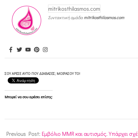
mitrikosthilasmos.com
Συντακτική ομάδα
mitrikosthilasmos.com
ΣΟΥ ΆΡΕΣΕ ΑΥΤΌ ΠΟΥ ΔΙΆΒΑΣΕΣ; ΜΟΙΡΆΣΟΥ ΤΟ!
Μπορεί να σου αρέσει επίσης:
2011-
11-
Previous Post:
Εμβόλιο MMR και αυτισμός. Υπάρχει σχέ