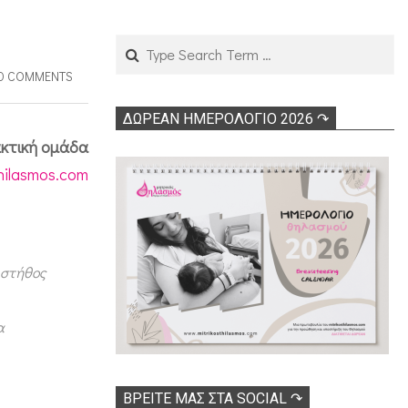
Search
0 COMMENTS
ΔΩΡΕΑΝ ΗΜΕΡΟΛΟΓΙΟ 2026 ↷
κτική ομάδα
thilasmos.com
 στήθος
α
ΒΡΕΊΤΕ ΜΑΣ ΣΤΑ SOCIAL ↷