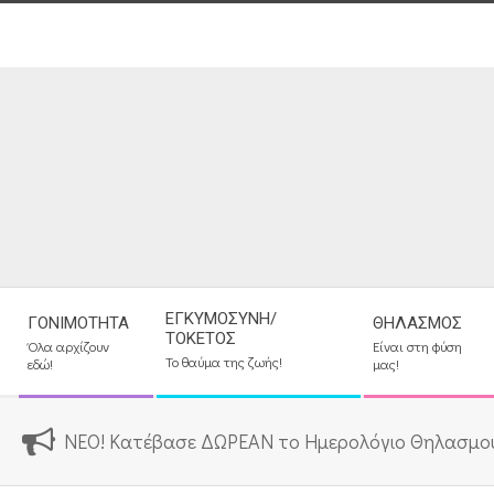
Skip
to
content
Secondary
ΕΓΚΥΜΟΣΎΝΗ/
ΓΟΝΙΜΌΤΗΤΑ
ΘΗΛΑΣΜΌΣ
Navigation
ΤΟΚΕΤΌΣ
Όλα αρχίζουν
Είναι στη φύση
Menu
Το θαύμα της ζωής!
εδώ!
μας!
ΝΕΟ! Κατέβασε ΔΩΡΕΑΝ το Ημερολόγιο Θηλασμο