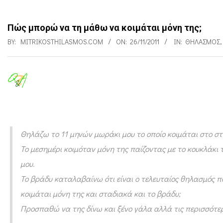
Πώς μπορώ να τη μάθω να κοιμάται μόνη της;
BY:
MITRIKOSTHILASMOS.COM
ON:
26/11/2011
IN:
ΘΗΛΑΣΜΌΣ
,
Π
ώ
ς
Θηλάζω το 11 μηνών μωράκι μου το οποίο κοιμάται στο σ
μ
Το μεσημέρι κοιμόταν μόνη της παίζοντας με το κουκλάκι τ
π
μου.
ο
Το βράδυ καταλαβαίνω ότι είναι ο τελευταίος θηλασμός 
ρ
κοιμάται μόνη της και σταδιακά και το βράδυ;
ώ
Προσπαθώ να της δίνω και ξένο γάλα αλλά τις περισσότερ
ν