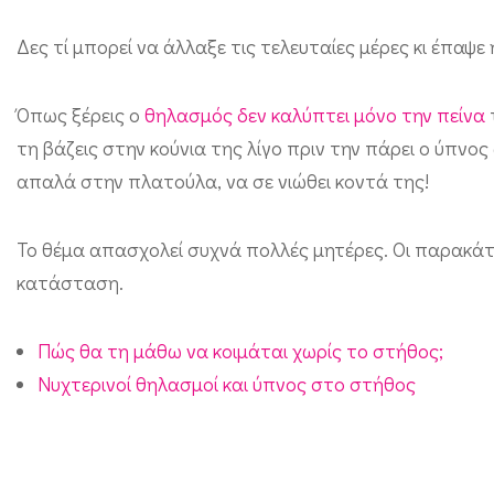
τ
Δες τί μπορεί να άλλαξε τις τελευταίες μέρες κι έπαψε
α
ι
Όπως ξέρεις ο
θηλασμός δεν καλύπτει μόνο την πείνα
μ
τη βάζεις στην κούνια της λίγο πριν την πάρει ο ύπνος
ό
απαλά στην πλατούλα, να σε νιώθει κοντά της!
ν
η
Το θέμα απασχολεί συχνά πολλές μητέρες. Οι παρακάτ
τ
κατάσταση.
η
ς
Πώς θα τη μάθω να κοιμάται χωρίς το στήθος;
;
Νυχτερινοί θηλασμοί και ύπνος στο στήθος