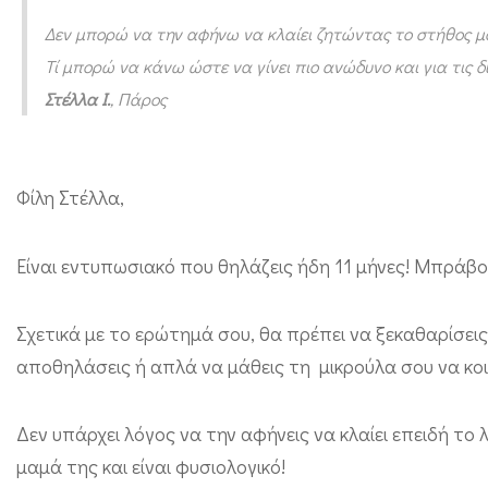
α
Δεν μπορώ να την αφήνω να κλαίει ζητώντας το στήθος μου 
τ
Τί μπορώ να κάνω ώστε να γίνει πιο ανώδυνο και για τις δ
η
Στέλλα Ι.
, Πάρος
μ
ά
Φίλη Στέλλα,
θ
ω
Είναι εντυπωσιακό που θηλάζεις ήδη 11 μήνες! Μπράβο
ν
α
Σχετικά με το ερώτημά σου, θα πρέπει να ξεκαθαρίσεις
κ
αποθηλάσεις ή απλά να μάθεις τη μικρούλα σου να κοι
ο
ι
Δεν υπάρχει λόγος να την αφήνεις να κλαίει επειδή το 
μ
μαμά της και είναι φυσιολογικό!
ά