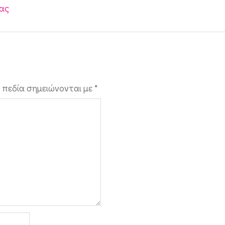
τας
 πεδία σημειώνονται με
*