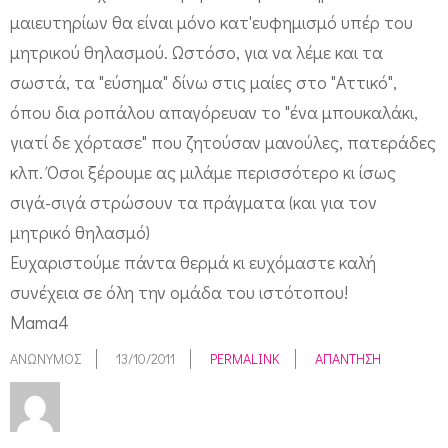
μαιευτηρίων θα είναι μόνο κατ'ευφημισμό υπέρ του
μητρικού θηλασμού. Ωστόσο, για να λέμε και τα
σωστά, τα "εύσημα" δίνω στις μαίες στο "Αττικό",
όπου δια ροπάλου απαγόρευαν το "ένα μπουκαλάκι,
γιατί δε χόρτασε" που ζητούσαν μανούλες, πατεράδες
κλπ. Όσοι ξέρουμε ας μιλάμε περισσότερο κι ίσως
σιγά-σιγά στρώσουν τα πράγματα (και για τον
μητρικό θηλασμό)
Ευχαριστούμε πάντα θερμά κι ευχόμαστε καλή
συνέχεια σε όλη την ομάδα του ιστότοπου!
Mama4
ΑΝΏΝΥΜΟΣ
13/10/2011
PERMALINK
ΑΠΆΝΤΗΣΗ