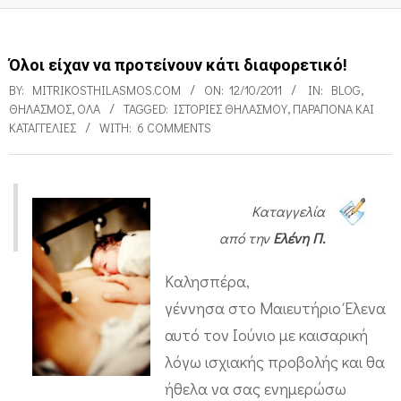
Όλοι είχαν να προτείνουν κάτι διαφορετικό!
BY:
MITRIKOSTHILASMOS.COM
ON:
12/10/2011
IN:
BLOG
,
ΘΗΛΑΣΜΌΣ
,
ΌΛΑ
TAGGED:
ΙΣΤΟΡΊΕΣ ΘΗΛΑΣΜΟΎ
,
ΠΑΡΆΠΟΝΑ ΚΑΙ
ΚΑΤΑΓΓΕΛΊΕΣ
WITH:
6 COMMENTS
Καταγγελία
Ό
από την
Ελένη Π.
λ
ο
Καλησπέρα,
ι
γέννησα στο Μαιευτήριο Έλενα
ε
αυτό τον Ιούνιο με καισαρική
ί
λόγω ισχιακής προβολής και θα
ήθελα να σας ενημερώσω
χ