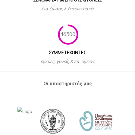
δια ζώσης & διαδικτυακά
16500
ΣΥΜΜΕΤEΧΟΝΤΕΣ
έγκυες, γονείς & επ. υγείας
Οι υποστηρικτές μας