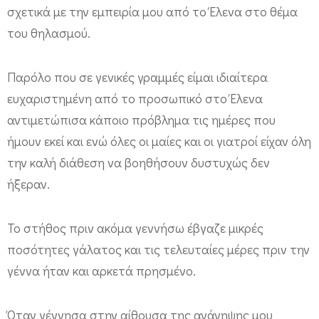
σχετικά με την εμπειρία μου από το Έλενα στο θέμα
α
του θηλασμού.
ν
ν
Παρόλο που σε γενικές γραμμές είμαι ιδιαίτερα
α
ευχαριστημένη από το προσωπικό στο Έλενα
π
αντιμετώπισα κάποιο πρόβλημα τις ημέρες που
ρ
ήμουν εκεί και ενώ όλες οι μαίες και οι γιατροί είχαν όλη
ο
την καλή διάθεση να βοηθήσουν δυστυχώς δεν
τ
ήξεραν.
ε
ί
Το στήθος πριν ακόμα γεννήσω έβγαζε μικρές
ν
ποσότητες γάλατος και τις τελευταίες μέρες πριν την
ο
γέννα ήταν και αρκετά πρησμένο.
υ
ν
Όταν γέννησα στην αίθουσα της ανάνηψης μου