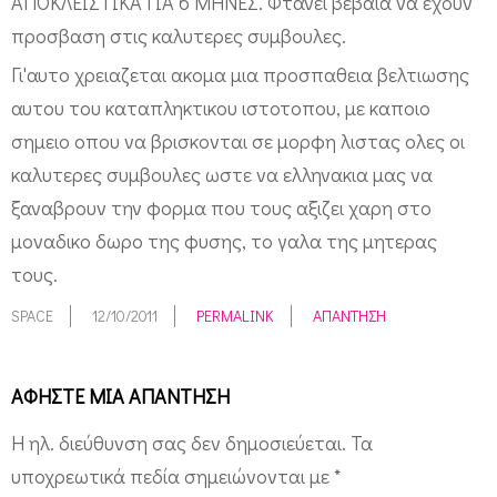
ΑΠΟΚΛΕΙΣΤΙΚΑ ΓΙΑ 6 ΜΗΝΕΣ. Φτανει βεβαια να εχουν
προσβαση στις καλυτερες συμβουλες.
Γι'αυτο χρειαζεται ακομα μια προσπαθεια βελτιωσης
αυτου του καταπληκτικου ιστοτοπου, με καποιο
σημειο οπου να βρισκονται σε μορφη λιστας ολες οι
καλυτερες συμβουλες ωστε να ελληνακια μας να
ξαναβρουν την φορμα που τους αξιζει χαρη στο
μοναδικο δωρο της φυσης, το γαλα της μητερας
τους.
SPACE
12/10/2011
PERMALINK
ΑΠΆΝΤΗΣΗ
ΑΦΉΣΤΕ ΜΙΑ ΑΠΆΝΤΗΣΗ
Η ηλ. διεύθυνση σας δεν δημοσιεύεται.
Τα
υποχρεωτικά πεδία σημειώνονται με
*