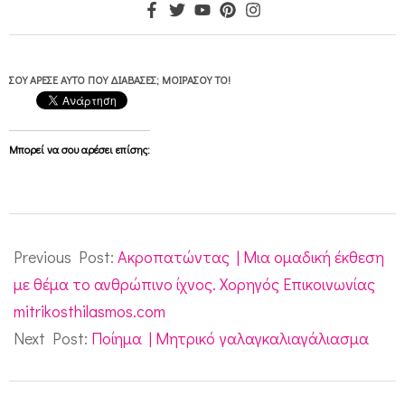
ΣΟΥ ΆΡΕΣΕ ΑΥΤΌ ΠΟΥ ΔΙΆΒΑΣΕΣ; ΜΟΙΡΆΣΟΥ ΤΟ!
Μπορεί να σου αρέσει επίσης:
2011-
10-
Previous Post:
Ακροπατώντας | Mια ομαδική έκθεση
12
με θέμα το ανθρώπινο ίχνος. Χορηγός Επικοινωνίας
mitrikosthilasmos.com
Next Post:
Ποίημα | Μητρικό γαλαγκαλιαγάλιασμα