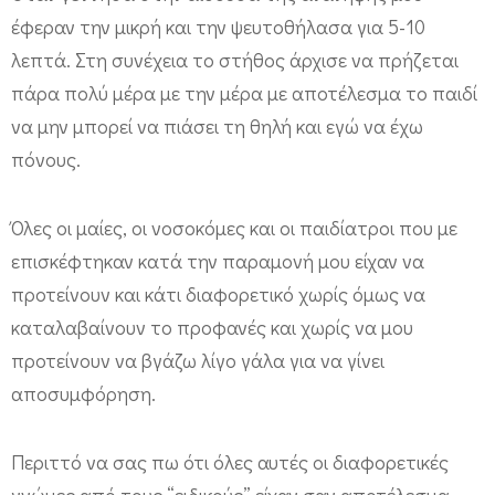
κ
έφεραν την μικρή και την ψευτοθήλασα για 5-10
ά
λεπτά. Στη συνέχεια το στήθος άρχισε να πρήζεται
τ
πάρα πολύ μέρα με την μέρα με αποτέλεσμα το παιδί
να μην μπορεί να πιάσει τη θηλή και εγώ να έχω
ι
πόνους.
δ
ι
Όλες οι μαίες, οι νοσοκόμες και οι παιδίατροι που με
α
επισκέφτηκαν κατά την παραμονή μου είχαν να
φ
προτείνουν και κάτι διαφορετικό χωρίς όμως να
ο
καταλαβαίνουν το προφανές και χωρίς να μου
ρ
προτείνουν να βγάζω λίγο γάλα για να γίνει
ε
αποσυμφόρηση.
τ
ι
Περιττό να σας πω ότι όλες αυτές οι διαφορετικές
κ