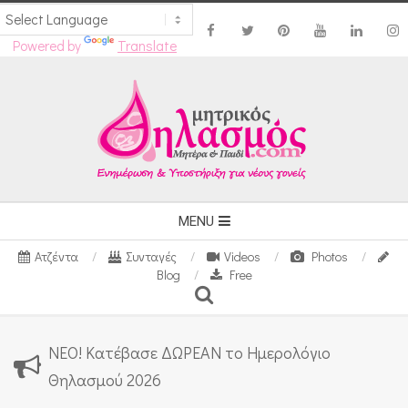
Powered by
Translate
Skip
to
content
Secondary
MENU
Navigation
Ατζέντα
Συνταγές
Videos
Photos
Menu
Blog
Free
Search
ΝΕΟ! Κατέβασε ΔΩΡΕΑΝ το Ημερολόγιο
Θηλασμού 2026