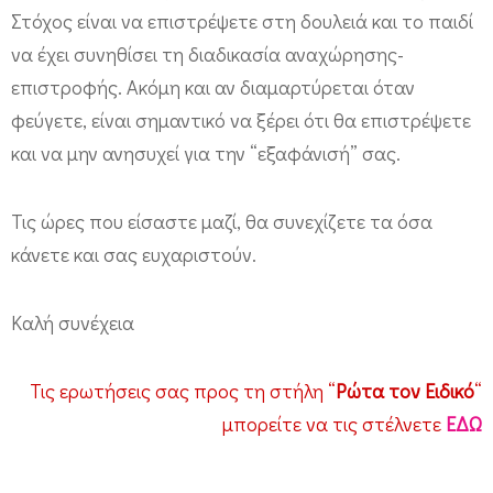
τ
Στόχος είναι να επιστρέψετε στη δουλειά και το παιδί
ρ
να έχει συνηθίσει τη διαδικασία αναχώρησης-
ο
επιστροφής. Ακόμη και αν διαμαρτύρεται όταν
φ
φεύγετε, είναι σημαντικό να ξέρει ότι θα επιστρέψετε
και να μην ανησυχεί για την “εξαφάνισή” σας.
ή
μ
Τις ώρες που είσαστε μαζί, θα συνεχίζετε τα όσα
α
κάνετε και σας ευχαριστούν.
ς
σ
Καλή συνέχεια
τ
η
Τις ερωτήσεις σας προς τη στήλη “
Ρώτα τον Ειδικό
“
ν
μπορείτε να τις στέλνετε
ΕΔΩ
ε
ρ