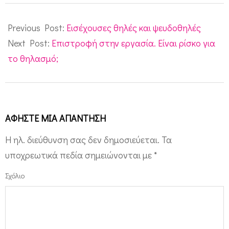
2011-
07-
Previous Post:
Εισέχουσες θηλές και ψευδοθηλές
22
Next Post:
Επιστροφή στην εργασία. Είναι ρίσκο για
το θηλασμό;
ΑΦΉΣΤΕ ΜΙΑ ΑΠΆΝΤΗΣΗ
Η ηλ. διεύθυνση σας δεν δημοσιεύεται.
Τα
υποχρεωτικά πεδία σημειώνονται με
*
Σχόλιο