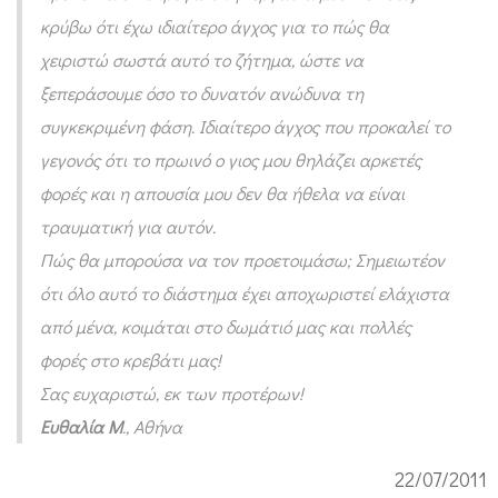
ε
κρύβω ότι έχω ιδιαίτερο άγχος για το πώς θα
τ
χειριστώ σωστά αυτό το ζήτημα, ώστε να
ο
ξεπεράσουμε όσο το δυνατόν ανώδυνα τη
ι
συγκεκριμένη φάση. Ιδιαίτερο άγχος που προκαλεί το
μ
γεγονός ότι το πρωινό ο γιος μου θηλάζει αρκετές
ά
φορές και η απουσία μου δεν θα ήθελα να είναι
ζ
τραυματική για αυτόν.
Πώς θα μπορούσα να τον προετοιμάσω; Σημειωτέον
ο
ότι όλο αυτό το διάστημα έχει αποχωριστεί ελάχιστα
υ
από μένα, κοιμάται στο δωμάτιό μας και πολλές
μ
φορές στο κρεβάτι μας!
ε
Σας ευχαριστώ, εκ των προτέρων!
τ
Ευθαλία Μ
., Αθήνα
ο
π
22/07/2011