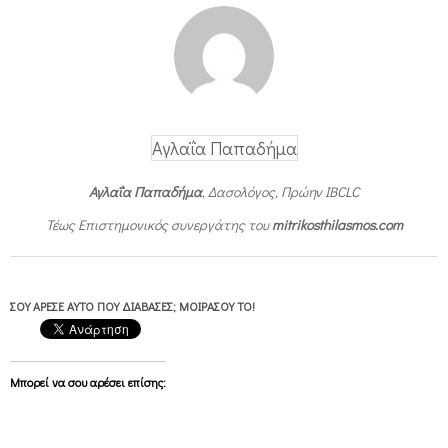
γ
α
σ
ί
α
Αγλαΐα Παπαδήμα
;
Αγλαΐα Παπαδήμα
, Δασολόγος, Πρώην IBCLC
Τέως Επιστημονικός συνεργάτης του
mitrikosthilasmos.com
ΣΟΥ ΆΡΕΣΕ ΑΥΤΌ ΠΟΥ ΔΙΆΒΑΣΕΣ; ΜΟΙΡΆΣΟΥ ΤΟ!
Μπορεί να σου αρέσει επίσης: