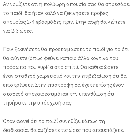
α
Aν νομίζετε ότι η πολύωρη απουσία σας θα στρεσάρει
το παιδί, θα ήταν καλό να ξεκινήσετε πρόβες
ι
απουσίας 2-4 εβδομάδες πριν. Στην αρχή θα λείπετε
δ
για 2-3 ώρες.
ί
γ
Πριν ξεκινήσετε θα προετοιμάσετε το παιδί για το ότι
ι
θα φύγετε (όπως φεύγει κάποιο άλλο κοντινό του
α
πρόσωπο που γυρίζει στο σπίτι). Θα καθιερώσετε
τ
έναν σταθερό χαιρετισμό και την επιβεβαίωση ότι θα
η
επιστρέψετε. Στην επιστροφή θα έχετε επίσης έναν
ν
σταθερό αποχαιρεστιμό και την υπενθύμιση ότι
ε
τηρήσατε την υπόσχεσή σας.
π
ι
Όταν φανεί ότι το παιδί συνηθίζει κάπως τη
σ
διαδικασία, θα αυξήσετε τις ώρες που απουσιάζετε.