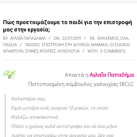
Πώς προετοιμάζουμε το παιδί για την επιστροφή
μας στην εργασία;
BY:
ΑΓΛΑΪ́Α ΠΑΠΑΔΉΜΑ
ON:
22/07/2011
IN:
ΘΗΛΑΣΜΌΣ
,
ΌΛΑ
,
ΠΑΙΔΙΑ
TAGGED:
ΕΠΙΣΤΡΟΦΉ ΣΤΗ ΔΟΥΛΕΙΆ
,
ΜΑΜΆΚΑ
,
ΟΙ ΕΙΔΙΚΟΊ
ΑΠΑΝΤΟΎΝ
,
ΣΥΧΝΈΣ ΑΠΟΡΊΕΣ
,
ΨΥΧΟΛΟΓΊΑ
WITH:
0 COMMENTS
Απαντά η
Αγλαΐα Παπαδήμα
Π
Πιστοποιημένη σύμβουλος γαλουχίας ΙBCLC
ώ
Καλησπέρα σας,
ς
Είμαι μητέρα ενός αγοριού 12 μηνών, το οποίο
π
θηλάζω αποκλειστικά.
ρ
Πλέον ο χρόνος κυλά αντίστροφα και σε ένα μήνα
ο
πρέπει να επιστρέψω στην εργασία μου. Δεν σας