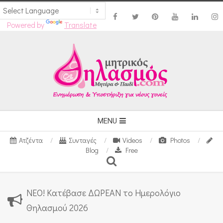
Powered by
Translate
Skip
to
content
Secondary
MENU
Navigation
Ατζέντα
Συνταγές
Videos
Photos
Menu
Blog
Free
Search
ΝΕΟ! Κατέβασε ΔΩΡΕΑΝ το Ημερολόγιο
Θηλασμού 2026