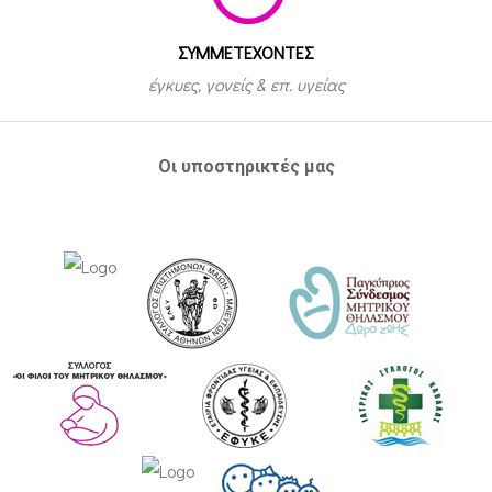
ΣΥΜΜΕΤEΧΟΝΤΕΣ
έγκυες, γονείς & επ. υγείας
Οι υποστηρικτές μας