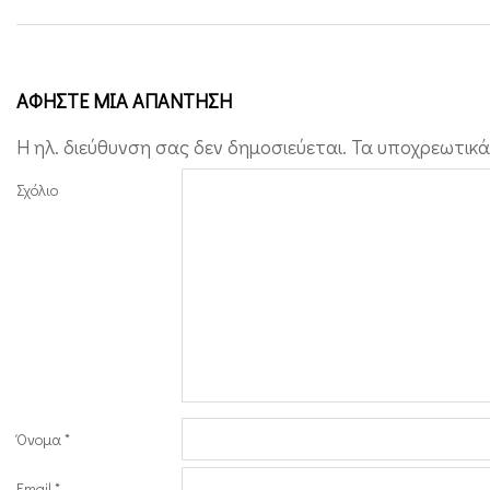
τ
ο
υ
ΑΦΉΣΤΕ ΜΙΑ ΑΠΆΝΤΗΣΗ
!
Η ηλ. διεύθυνση σας δεν δημοσιεύεται.
Τα υποχρεωτικά
Σχόλιο
Όνομα
*
Email
*