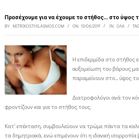
Προσέχουμε για να έχουμε το στήθος… στο ύψος τ
BY:
MITRIKOSTHILASMOS.COM
ON:
13/06/2011
IN:
ΌΛΑ
TA
Π
Η επιδερμίδα στο στήθος ε
ρ
αυξομείωση του βάρους μας
ο
παραμείνουν στο… ύψος το
σ
έ
Διατροφολόγοι ανά τον κόσ
φροντίζουν και για το στήθος τους.
χ
ο
Κατ’ επέκταση, συμβουλεύουν να τρώμε πάντα τα καλά
υ
τα δημητριακά, ενώ επιμένουν ότι η ιδανική ισορροπ
μ