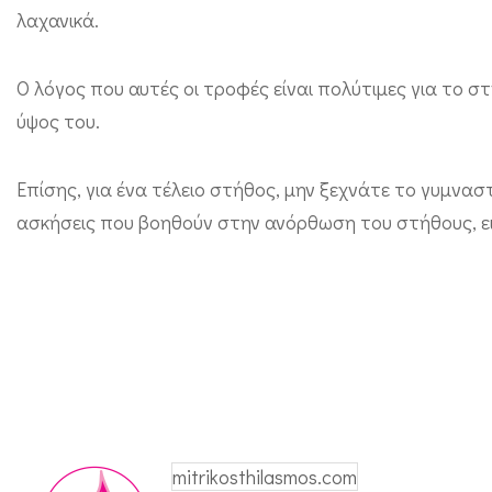
λαχανικά.
ε
γ
Ο λόγος που αυτές οι τροφές είναι πολύτιμες για το σ
ι
ύψος του.
α
ν
Επίσης, για ένα τέλειο στήθος, μην ξεχνάτε το γυμνασ
α
ασκήσεις που βοηθούν στην ανόρθωση του στήθους, ει
έ
χ
ο
υ
μ
ε
τ
mitrikosthilasmos.com
ο