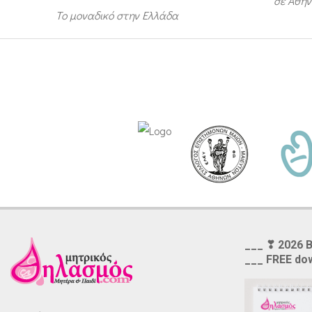
σε Αθήν
Το μοναδικό στην Ελλάδα
___ ❣ 2026 
___ FREE do