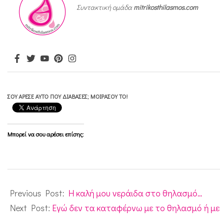
Συντακτική ομάδα
mitrikosthilasmos.com
σ
τ
ή
θ
ο
ς
ΣΟΥ ΆΡΕΣΕ ΑΥΤΌ ΠΟΥ ΔΙΆΒΑΣΕΣ; ΜΟΙΡΆΣΟΥ ΤΟ!
…
σ
Μπορεί να σου αρέσει επίσης:
τ
ο
ύ
2011-
ψ
06-
Previous Post:
H καλή μου νεράιδα στο θηλασμό…
ο
13
Next Post:
Εγώ δεν τα καταφέρνω με το θηλασμό ή με
ς