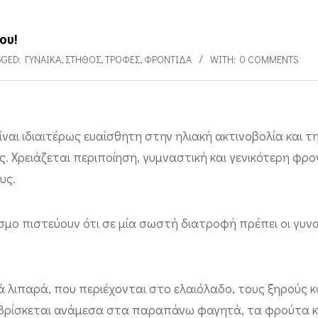
ου!
GGED:
ΓΥΝΑΊΚΑ
,
ΣΤΉΘΟΣ
,
ΤΡΟΦΈΣ
,
ΦΡΟΝΤΊΔΑ
WITH:
0 COMMENTS
ίναι ιδιαιτέρως ευαίσθητη στην ηλιακή ακτινοβολία και 
. Χρειάζεται περιποίηση, γυμναστική και γενικότερη φρο
υς.
μο πιστεύουν ότι σε μία σωστή διατροφή πρέπει οι γυνα
 λιπαρά, που περιέχονται στο ελαιόλαδο, τους ξηρούς κ
ία βρίσκεται ανάμεσα στα παραπάνω φαγητά, τα φρούτα κ