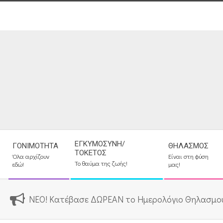
Skip
to
content
Secondary
ΕΓΚΥΜΟΣΎΝΗ/
ΓΟΝΙΜΌΤΗΤΑ
ΘΗΛΑΣΜΌΣ
Navigation
ΤΟΚΕΤΌΣ
Όλα αρχίζουν
Είναι στη φύση
Menu
Το θαύμα της ζωής!
εδώ!
μας!
ΝΕΟ! Κατέβασε ΔΩΡΕΑΝ το Ημερολόγιο Θηλασμο