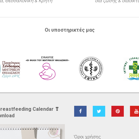
α, Θεσσαλονίκη & Κρήτη
δια ζώσης & διαδικ
Οι υποστηρικτές μας
Breastfeeding Calendar ❣
wnload
Όροι χρήσης