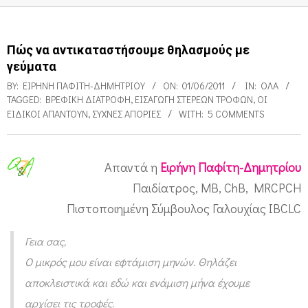
Πώς να αντικαταστήσουμε θηλασμούς με
γεύματα
BY:
ΕΙΡΉΝΗ ΠΑΦΊΤΗ-ΔΗΜΗΤΡΊΟΥ
ON:
01/06/2011
IN:
ΌΛΑ
TAGGED:
ΒΡΕΦΙΚΉ ΔΙΑΤΡΟΦΉ
,
ΕΙΣΑΓΩΓΉ ΣΤΈΡΕΩΝ ΤΡΟΦΏΝ
,
ΟΙ
ΕΙΔΙΚΟΊ ΑΠΑΝΤΟΎΝ
,
ΣΥΧΝΈΣ ΑΠΟΡΊΕΣ
WITH:
5 COMMENTS
Απαντά η
Ειρήνη Παφίτη-Δημητρίου
Π
Παιδίατρος, MB, ChB, MRCPCH
ώ
Πιστοποιημένη Σύμβουλος Γαλουχίας IBCLC
ς
Γεια σας,
ν
Ο μικρός μου είναι εφτάμιση μηνών. Θηλάζει
α
αποκλειστικά και εδώ και ενάμιση μήνα έχουμε
α
αρχίσει τις τροφές.