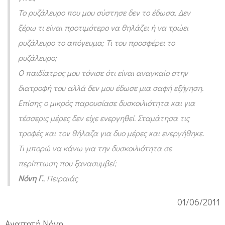
ε
Το ρυζάλευρο που μου σύστησε δεν το έδωσα. Δεν
θ
ξέρω τι είναι προτιμότερο να θηλάζει ή να τρώει
η
ρυζάλευρο το απόγευμα; Τι του προσφέρει το
λ
ρυζάλευρο;
α
Ο παιδίατρος μου τόνισε ότι είναι αναγκαίο στην
σ
διατροφή του αλλά δεν μου έδωσε μια σαφή εξήγηση.
μ
Επίσης ο μικρός παρουσίασε δυσκοιλιότητα και για
ο
τέσσερις μέρες δεν είχε ενεργηθεί. Σταμάτησα τις
τροφές και τον θήλαζα για δυο μέρες και ενεργήθηκε.
ύ
Τι μπορώ να κάνω για την δυσκοιλιότητα σε
ς
περίπτωση που ξανασυμβεί;
μ
Νόνη Γ.
, Πειραιάς
ε
γ
01/06/2011
ε
Αγαπητή Νόνη,