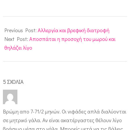
2011-
06-
Previous Post:
Αλλεργία και βρεφική διατροφή
01
Next Post:
Αποσπάται η προσοχή του μωρού και
θηλάζει λίγο
5 ΣΧΌΛΙΑ
Βρώμη απο 7-71/2 μηνών. Οι νιφάδες απλά διαλύονται
σε μητρικό γάλα. Αν είναι ακατέργαστες θέλουν λίγο
βράσιμο μέσα στο γάλα. Μπορείς μετά να τις βάλεις