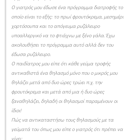
ν
Ο γιατρός μου έδωσε ένα πρόγραμμα διατροφής το
τ
οποίο είναι το εξής: το πρωί φρουτόκρεμα, μεσημέρι
ι
χορτόσουπα και το απόγευμα ρυζάλευρο
κ
υποαλλεργικό να το φτιάχνω με ξένο γάλα. Έχω
α
ακολουθήσει το πρόγραμμα αυτό αλλά δεν του
τ
έδωσα ρυζάλευρο.
α
Ο παιδίατρος μου είπε ότι κάθε γεύμα τροφής
αντικαθιστά ένα θηλασμό μόνο που ο μικρός μου
σ
θηλάζει μετά από δυο ώρες τρώει π.χ. την
τ
φρουτόκρεμα και μετά από μια ή δυο ώρες
ή
ξαναθηλάζει, δηλαδή οι θηλασμοί παραμένουν οι
σ
ίδιοι!
ο
Πώς να αντικαταστήσω τους θηλασμούς με τα
υ
γεύματά του όπως μου είπε ο γιατρός ότι πρέπει να
μ
γίνει;