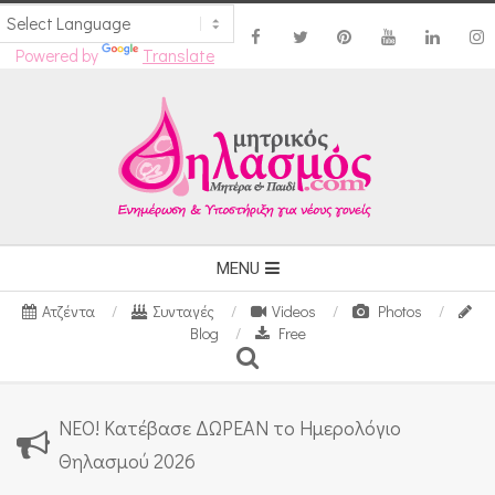
Powered by
Translate
Skip
to
content
Secondary
MENU
Navigation
Ατζέντα
Συνταγές
Videos
Photos
Menu
Blog
Free
Search
ΝΕΟ! Κατέβασε ΔΩΡΕΑΝ το Ημερολόγιο
Θηλασμού 2026