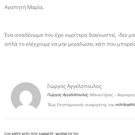
μ
Αγαπητή Μαρία,
α
κ
α
Ένα ινοαδένωμα που έχει νωρίτερα διαγνωστεί, -δεν μα
ι
απλά το ελέγχουμε να μην μεγαλώσει, κάτι που μπορείς
θ
η
λ
α
Γιώργος Αγγελόπουλος
σ
Γιώργος Αγγελόπουλος
, Μαιευτήρας – Χειρουργό
μ
Τέως Επιστημονικός συνεργάτης του
mitrikosth
ό
ς
ΣΟΥ ΆΡΕΣΕ ΑΥΤΌ ΠΟΥ ΔΙΆΒΑΣΕΣ; ΜΟΙΡΆΣΟΥ ΤΟ!