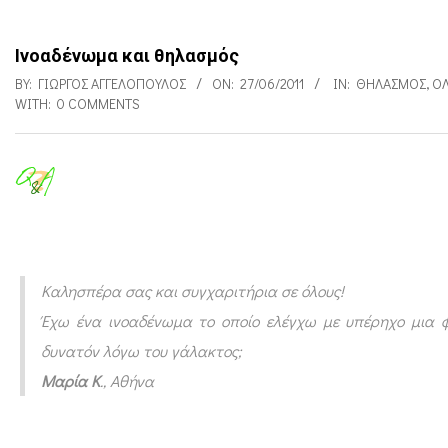
Ινοαδένωμα και θηλασμός
BY:
ΓΙΏΡΓΟΣ ΑΓΓΕΛΌΠΟΥΛΟΣ
ON:
27/06/2011
IN:
ΘΗΛΑΣΜΌΣ
,
Ό
WITH:
0 COMMENTS
Ι
ν
ο
Καλησπέρα σας και συγχαριτήρια σε όλους!
α
Έχω ένα ινοαδένωμα το οποίο ελέγχω με υπέρηχο μια φο
δ
δυνατόν λόγω του γάλακτος;
έ
Μαρία Κ
., Αθήνα
ν
ω