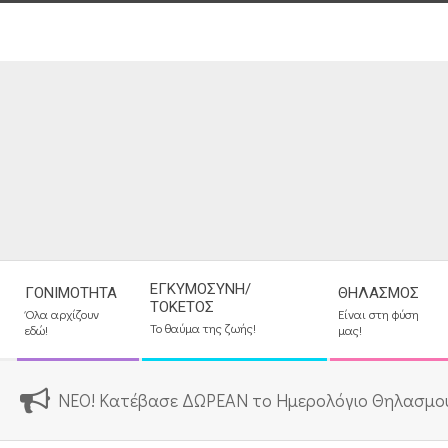
Skip
to
content
Secondary
ΕΓΚΥΜΟΣΎΝΗ/
ΓΟΝΙΜΌΤΗΤΑ
ΘΗΛΑΣΜΌΣ
Navigation
ΤΟΚΕΤΌΣ
Όλα αρχίζουν
Είναι στη φύση
Menu
Το θαύμα της ζωής!
εδώ!
μας!
ΝΕΟ! Κατέβασε ΔΩΡΕΑΝ το Ημερολόγιο Θηλασμο