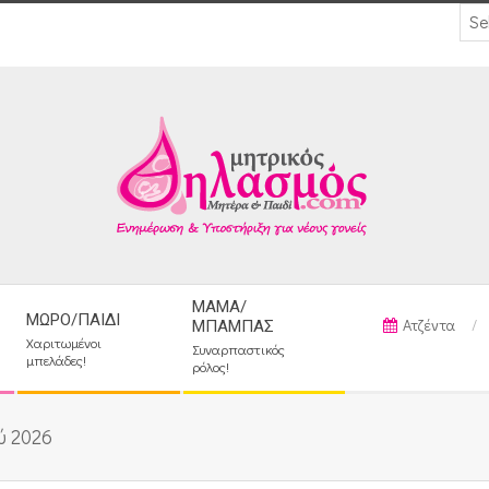
ΜΑΜΆ/
ΜΩΡΌ/ΠΑΙΔΊ
Ατζέντα
ΜΠΑΜΠΆΣ
Χαριτωμένοι
Συναρπαστικός
μπελάδες!
ρόλος!
ύ 2026