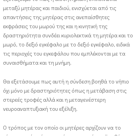
ο
μεταξύ μητέρας και παιδιού, ενισχύεται από τις
ύ
απαντήσεις της μητέρας στις ανεπαίσθητες
Θ
εκφράσεις του μωρού της και η κινητική της
η
δραστηριότητα συνδέει κυριολεκτικά τη μητέρα και το
λ
μωρό, το δεξιό εγκέφαλο με το δεξιό εγκέφαλο, ειδικά
α
τις περιοχές του εγκεφάλου που εμπλέκονται με τα
σ
συναισθήματα και τη μνήμη.
μ
ο
Θα εξετάσουμε πως αυτή η σύνδεση βοηθά το νήπιο
όχι μόνο με δραστηριότητες όπως η μετάβαση στις
ύ
στερεές τροφές αλλά και η μεταγενέστερη
«
νευροαναπτυξιακή του εξέλιξη.
Δ
ώ
Ο τρόπος με τον οποίο οι μητέρες αρχίζουν να το
ρ