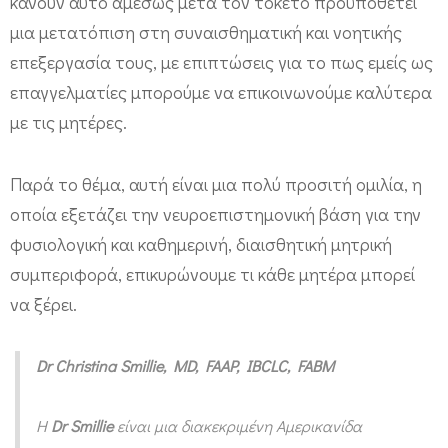
κάνουν αυτό αμέσως μετά τον τοκετό προϋποθέτει
ο
μια μετατόπιση στη συναισθηματική και νοητικής
Ζ
επεξεργασία τους, με επιπτώσεις για το πως εμείς ως
ω
επαγγελματίες μπορούμε να επικοινωνούμε καλύτερα
ή
με τις μητέρες.
ς
»
Παρά το θέμα, αυτή είναι μια πολύ προσιτή ομιλία, η
οποία εξετάζει την νευροεπιστημονική βάση για την
φυσιολογική και καθημερινή, διαισθητική μητρική
συμπεριφορά, επικυρώνουμε τι κάθε μητέρα μπορεί
να ξέρει.
Dr Christina Smillie, MD, FAAP, IBCLC, FABM
H
Dr Smillie
είναι μια διακεκριμένη Αμερικανίδα