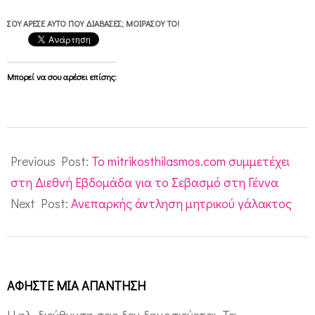
ΣΟΥ ΆΡΕΣΕ ΑΥΤΌ ΠΟΥ ΔΙΆΒΑΣΕΣ; ΜΟΙΡΆΣΟΥ ΤΟ!
Μπορεί να σου αρέσει επίσης:
2011-
05-
Previous Post:
Το mitrikosthilasmos.com συμμετέχει
16
στη Διεθνή Εβδομάδα για το Σεβασμό στη Γέννα
Next Post:
Ανεπαρκής άντληση μητρικού γάλακτος
ΑΦΉΣΤΕ ΜΙΑ ΑΠΆΝΤΗΣΗ