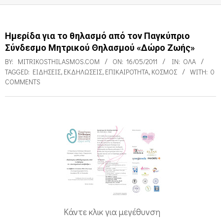
Ημερίδα για το θηλασμό από τον Παγκύπριο
Σύνδεσμο Μητρικού Θηλασμού «Δώρο Ζωής»
BY:
MITRIKOSTHILASMOS.COM
ON:
16/05/2011
IN:
ΌΛΑ
TAGGED:
ΕΙΔΉΣΕΙΣ
,
ΕΚΔΗΛΏΣΕΙΣ
,
ΕΠΙΚΑΙΡΌΤΗΤΑ
,
ΚΌΣΜΟΣ
WITH:
0
COMMENTS
Η
μ
ε
ρ
ί
δ
Κάντε κλικ για μεγέθυνση