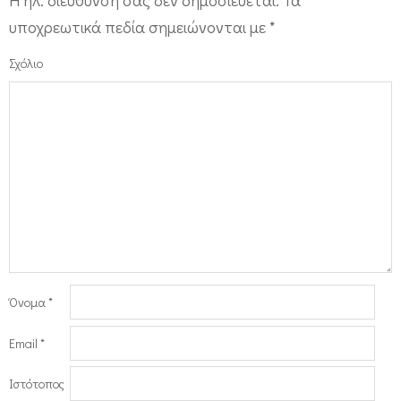
Η ηλ. διεύθυνση σας δεν δημοσιεύεται.
Τα
υποχρεωτικά πεδία σημειώνονται με
*
Σχόλιο
Όνομα
*
Email
*
Ιστότοπος