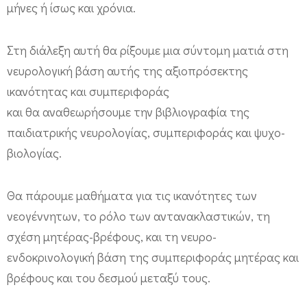
π
μήνες ή ίσως και χρόνια.
ό
Στη διάλεξη αυτή θα ρίξουμε μια σύντομη ματιά στη
τ
νευρολογική βάση αυτής της αξιοπρόσεκτης
ο
ικανότητας και συμπεριφοράς
ν
και θα αναθεωρήσουμε την βιβλιογραφία της
Π
παιδιατρικής νευρολογίας, συμπεριφοράς και ψυχο-
α
βιολογίας.
γ
κ
Θα πάρουμε μαθήματα για τις ικανότητες των
ύ
νεογέννητων, το ρόλο των αντανακλαστικών, τη
π
σχέση μητέρας-βρέφους, και τη νευρο-
ρ
ενδοκρινολογική βάση της συμπεριφοράς μητέρας και
ι
βρέφους και του δεσμού μεταξύ τους.
ο