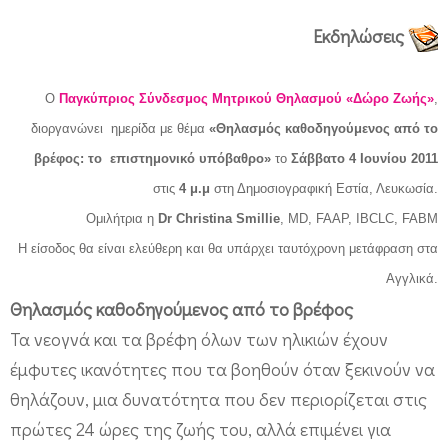
α
Εκδηλώσεις
γ
ι
Ο
Παγκύπριος Σύνδεσμος Μητρικού Θηλασμού «Δώρο Ζωής»
,
α
διοργανώνει ημερίδα με θέμα
«Θηλασμός καθοδηγούμενος από το
τ
βρέφος: το επιστημονικό υπόβαθρο»
το
Σάββατο 4 Ιουνίου 2011
ο
στις
4 μ.μ
στη Δημοσιογραφική Εστία, Λευκωσία.
θ
Ομιλήτρια η
Dr Christina Smillie
, MD, FAAP, IBCLC, FABM
η
Η είσοδος θα είναι ελεύθερη και θα υπάρχει ταυτόχρονη μετάφραση στα
λ
Αγγλικά.
α
Θηλασμός καθοδηγούμενος από το βρέφος
σ
Τα νεογνά και τα βρέφη όλων των ηλικιών έχουν
μ
έμφυτες ικανότητες που τα βοηθούν όταν ξεκινούν να
ό
θηλάζουν, μια δυνατότητα που δεν περιορίζεται στις
α
πρώτες 24 ώρες της ζωής του, αλλά επιμένει για