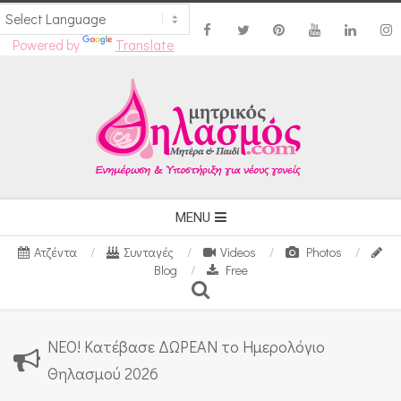
Powered by
Translate
Skip
to
content
Secondary
MENU
Navigation
Ατζέντα
Συνταγές
Videos
Photos
Menu
Blog
Free
Search
ΝΕΟ! Κατέβασε ΔΩΡΕΑΝ το Ημερολόγιο
Θηλασμού 2026