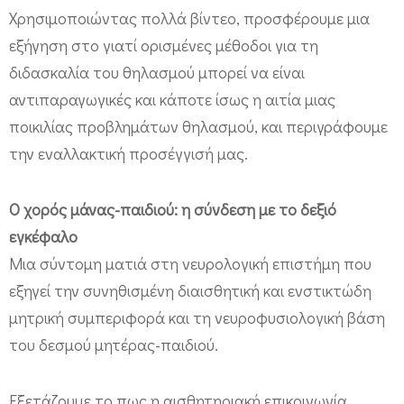
Σ
Χρησιμοποιώντας πολλά βίντεο, προσφέρουμε μια
ύ
εξήγηση στο γιατί ορισμένες μέθοδοι για τη
ν
διδασκαλία του θηλασμού μπορεί να είναι
δ
αντιπαραγωγικές και κάποτε ίσως η αιτία μιας
ε
ποικιλίας προβλημάτων θηλασμού, και περιγράφουμε
την εναλλακτική προσέγγισή μας.
σ
μ
Ο χορός μάνας-παιδιού: η σύνδεση με το δεξιό
ο
εγκέφαλο
Μ
Μια σύντομη ματιά στη νευρολογική επιστήμη που
η
εξηγεί την συνηθισμένη διαισθητική και ενστικτώδη
τ
μητρική συμπεριφορά και τη νευροφυσιολογική βάση
ρ
του δεσμού μητέρας-παιδιού.
ι
κ
Εξετάζουμε το πως η αισθητηριακή επικοινωνία