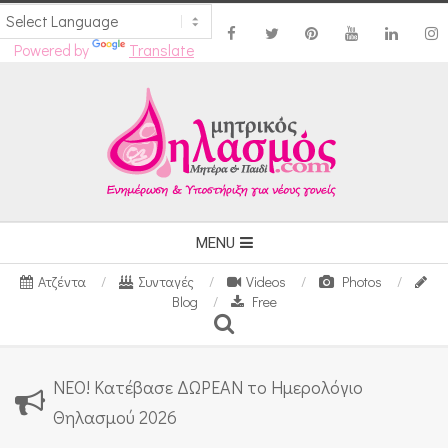
Powered by
Translate
Skip
to
content
Secondary
MENU
Navigation
Ατζέντα
Συνταγές
Videos
Photos
Menu
Blog
Free
Search
ΝΕΟ! Κατέβασε ΔΩΡΕΑΝ το Ημερολόγιο
Θηλασμού 2026