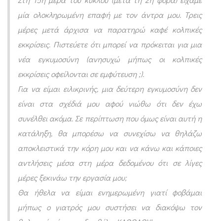
μ
μία ολοκληρωμένη επαφή με τον άντρα μου. Τρεις
ο
μέρες μετά άρχισα να παρατηρώ καφέ κολπικές
σ
εκκρίσεις. Πιστεύετε ότι μπορεί να πρόκειται για μια
ύ
νέα εγκυμοσύνη (ανησυχώ μήπως οι κολπικές
ν
εκκρίσεις οφείλονται σε εμφύτευση ;).
η
Για να είμαι ειλικρινής, μια δεύτερη εγκυμοσύνη δεν
είναι στα σχέδιά μου αφού νιώθω ότι δεν έχω
κ
συνέλθει ακόμα.
Σε περίπτωση που όμως είναι αυτή η
α
κατάληξη, θα μπορέσω να συνεχίσω να θηλάζω
ι
αποκλειστικά την κόρη μου και να κάνω και κάποιες
θ
αντλήσεις μέσα στη μέρα δεδομένου ότι σε λίγες
η
μέρες ξεκινάω την εργασία μου;
λ
Θα ήθελα να είμαι ενημερωμένη γιατί φοβάμαι
α
μήπως ο γιατρός μου συστήσει να διακόψω τον
σ