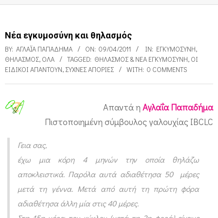
Νέα εγκυμοσύνη και θηλασμός
BY:
ΑΓΛΑΪ́Α ΠΑΠΑΔΉΜΑ
ON:
09/04/2011
IN:
ΕΓΚΥΜΟΣΎΝΗ
,
ΘΗΛΑΣΜΌΣ
,
ΌΛΑ
TAGGED:
ΘΗΛΑΣΜΌΣ & ΝΈΑ ΕΓΚΥΜΟΣΎΝΗ
,
ΟΙ
ΕΙΔΙΚΟΊ ΑΠΑΝΤΟΎΝ
,
ΣΥΧΝΈΣ ΑΠΟΡΊΕΣ
WITH:
0 COMMENTS
Απαντά η
Αγλαΐα Παπαδήμα
Ν
Πιστοποιημένη σύμβουλος γαλουχίας ΙBCLC
έ
Γεια σας,
α
έχω μια κόρη 4 μηνών την οποία θηλάζω
ε
αποκλειστικά. Παρόλα αυτά αδιαθέτησα 50 μέρες
γ
μετά τη γέννα. Μετά από αυτή τη πρώτη φόρα
κ
αδιαθέτησα άλλη μία στις 40 μέρες.
υ
Στη 15η μέρα του κύκλου (μετά τη 2η φορά) είχαμε