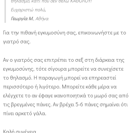
θηλασμό, κάτι που δεν θέλω ΚΑΘΟΛΟΥ!
μ
Ευχαριστώ πολύ
,
ό
Γεωργία Μ
., Αθήνα
ς
Για την πιθανή εγκυμοσύνη σας, επικοινωνήστε με το
γιατρό σας.
Αν ο γιατρός σας επιτρέπει το σεξ στη διάρκεια της
εγκυμοσύνης, τότε σίγουρα μπορείτε να συνεχίσετε
το θηλασμό. Η παραγωγή μπορεί να επηρεαστεί
περισσότερο ή λιγότερο. Μπορείτε κάθε μέρα να
ελέγχετε το αν έφαγε ικανοποιητικά το μωρό σας από
τις βρεγμένες πάνες. Αν βρέχει 5-6 πάνες σημαίνει ότι
πίνει αρκετό γάλα.
Καλή συνέχεια