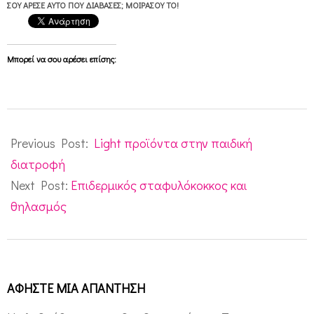
ΣΟΥ ΆΡΕΣΕ ΑΥΤΌ ΠΟΥ ΔΙΆΒΑΣΕΣ; ΜΟΙΡΆΣΟΥ ΤΟ!
Μπορεί να σου αρέσει επίσης:
2011-
04-
Previous Post:
Light προϊόντα στην παιδική
09
διατροφή
Next Post:
Επιδερμικός σταφυλόκοκκος και
θηλασμός
ΑΦΉΣΤΕ ΜΙΑ ΑΠΆΝΤΗΣΗ