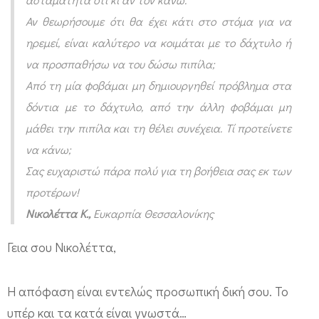
μ
Αν θεωρήσουμε ότι θα έχει κάτι στο στόμα για να
μ
ηρεμεί, είναι καλύτερο να κοιμάται με το δάχτυλο ή
α
να προσπαθήσω να του δώσω πιπίλα;
μ
Από τη μία φοβάμαι μη δημιουργηθεί πρόβλημα στα
ε
δόντια με το δάχτυλο, από την άλλη φοβάμαι μη
τ
μάθει την πιπίλα και τη θέλει συνέχεια. Τί προτείνετε
να κάνω;
η
Σας ευχαριστώ πάρα πολύ για τη βοήθεια σας εκ των
ν
προτέρων!
π
Νικολέττα Κ.,
Ευκαρπία Θεσσαλονίκης
ι
π
Γεια σου Νικολέττα,
ί
λ
Η απόφαση είναι εντελώς προσωπική δική σου. Το
α
υπέρ και τα κατά είναι γνωστά…