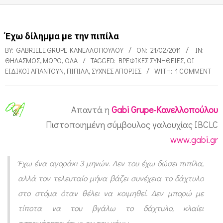
Έχω δίλημμα με την πιπίλα
BY:
GABRIELE GRUPE-ΚΑΝΕΛΛΟΠΟΎΛΟΥ
ON:
21/02/2011
IN:
ΘΗΛΑΣΜΌΣ
,
ΜΩΡΌ
,
ΌΛΑ
TAGGED:
ΒΡΕΦΙΚΈΣ ΣΥΝΉΘΕΙΕΣ
,
ΟΙ
ΕΙΔΙΚΟΊ ΑΠΑΝΤΟΎΝ
,
ΠΙΠΊΛΑ
,
ΣΥΧΝΈΣ ΑΠΟΡΊΕΣ
WITH:
1 COMMENT
Απαντά η
Gabi Grupe-Κανελλοπούλου
Έ
Πιστοποιημένη σύμβουλος γαλουχίας IBCLC
χ
www.gabi.gr
ω
Έχω ένα αγοράκι 3 μηνών. Δεν του έχω δώσει πιπίλα,
δ
αλλά τον τελευταίο μήνα βάζει συνέχεια το δάχτυλο
ί
στο στόμα όταν θέλει να κοιμηθεί. Δεν μπορώ με
λ
τίποτα να του βγάλω το δάχτυλο, κλαίει
η
ασταμάτητα ότι κι αν τον κάνω.