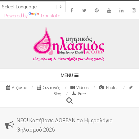
Powered by
Translate
Skip
to
content
Secondary
MENU
Navigation
Ατζέντα
Συνταγές
Videos
Photos
Menu
Blog
Free
Search
ΝΕΟ! Κατέβασε ΔΩΡΕΑΝ το Ημερολόγιο
Θηλασμού 2026