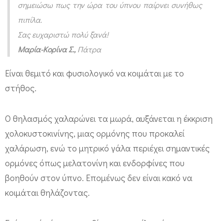
ό
σημειώσω πως την ώρα του ύπνου παίρνει συνήθως
πιπίλα.
λ
Σας ευχαριστώ πολύ ξανά!
τ
Μαρία-Κορίνα Σ.,
Πάτρα
α
σ
Είναι θεμιτό και φυσιολογικό να κοιμάται με το
τ
στήθος.
ο
κ
Ο θηλασμός χαλαρώνει τα μωρά, αυξάνεται η έκκριση
α
χολοκυστοκινίνης, μιας ορμόνης που προκαλεί
ρ
χαλάρωση, ενώ το μητρικό γάλα περιέχει σημαντικές
ορμόνες όπως μελατονίνη και ενδορφίνες που
ό
βοηθούν στον ύπνο. Επομένως δεν είναι κακό να
τ
κοιμάται θηλάζοντας.
σ
ι