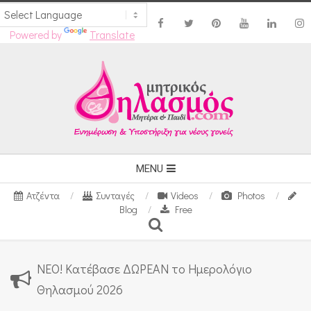
Powered by
Translate
Skip
to
content
Secondary
MENU
Navigation
Ατζέντα
Συνταγές
Videos
Photos
Menu
Blog
Free
Search
ΝΕΟ! Κατέβασε ΔΩΡΕΑΝ το Ημερολόγιο
Θηλασμού 2026