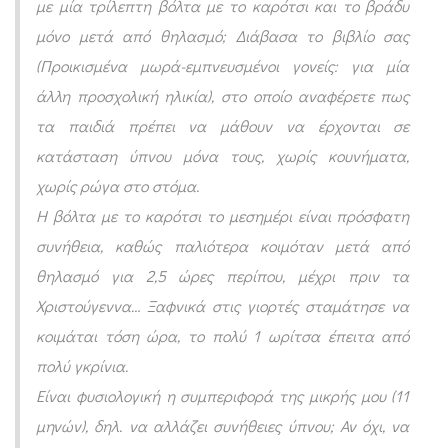
με μία τρίλεπτη βόλτα με το καρότσι και το βράδυ
υ
μόνο μετά από θηλασμό; Διάβασα το βιβλίο σας
μ
(Προικισμένα μωρά-εμπνευσμένοι γονείς: για μία
ε
άλλη προσχολική ηλικία), στο οποίο αναφέρετε πως
ό
τα παιδιά πρέπει να μάθουν να έρχονται σε
τ
κατάσταση ύπνου μόνα τους, χωρίς κουνήματα,
α
χωρίς ρώγα στο στόμα.
ν
Η βόλτα με το καρότσι το μεσημέρι είναι πρόσφατη
τ
συνήθεια, καθώς παλιότερα κοιμόταν μετά από
ο
θηλασμό για 2,5 ώρες περίπου, μέχρι πριν τα
μ
Χριστούγεννα… Ξαφνικά στις γιορτές σταμάτησε να
ω
κοιμάται τόση ώρα, το πολύ 1 ωρίτσα έπειτα από
ρ
πολύ γκρίνια.
ό
Είναι φυσιολογική η συμπεριφορά της μικρής μου (11
κ
μηνών), δηλ. να αλλάζει συνήθειες ύπνου; Αν όχι, να