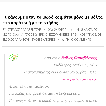
Τί κάνουμε όταν το μωρό κοιμάται μόνο με βόλτα
στο καρότσι ή με το στήθος;
BY:
ΣΤΈΛΙΟΣ ΠΑΠΑΒΈΝΤΣΗΣ
ON:
24/01/2011
IN:
ΘΗΛΑΣΜΌΣ
,
ΜΩΡΌ
,
ΌΛΑ
TAGGED:
ΒΡΕΦΙΚΈΣ ΣΥΝΉΘΕΙΕΣ
,
ΒΡΕΦΙΚΌΣ ΎΠΝΟΣ
,
ΟΙ
ΕΙΔΙΚΟΊ ΑΠΑΝΤΟΎΝ
,
ΣΥΧΝΈΣ ΑΠΟΡΊΕΣ
WITH:
0 COMMENTS
Απαντά ο
Στέλιος Παπαβέντσης
Τ
Παιδίατρος, MRCPCH, DCH
ί
Πιστοποιημένος σύμβουλος γαλουχίας IBCLC
κ
www.pediatros-thes.gr
ά
Αγαπητέ κ. Παπαβέντση,
ν
για ακόμη μία φορά ζητάω τη βοήθειά σας…
Τί κάνουμε όταν το μωρό το μεσημέρι κοιμάται μόνο
ο