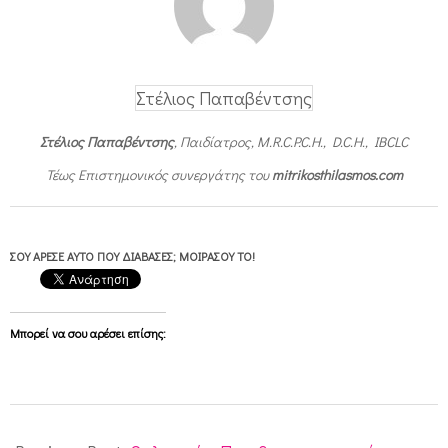
Στέλιος Παπαβέντσης
Στέλιος Παπαβέντσης
, Παιδίατρος, M.R.C.P.C.H., D.C.H., IBCLC
Τέως Επιστημονικός συνεργάτης του
mitrikosthilasmos.com
ΣΟΥ ΆΡΕΣΕ ΑΥΤΌ ΠΟΥ ΔΙΆΒΑΣΕΣ; ΜΟΙΡΆΣΟΥ ΤΟ!
Μπορεί να σου αρέσει επίσης:
2011-