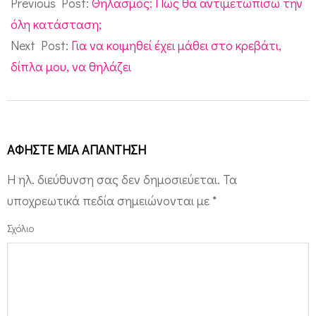
01-
Previous Post:
Θηλασμός: Πως θα αντιμετωπίσω την
24
όλη κατάσταση;
Next Post:
Για να κοιμηθεί έχει μάθει στο κρεβάτι,
δίπλα μου, να θηλάζει
ΑΦΉΣΤΕ ΜΙΑ ΑΠΆΝΤΗΣΗ
Η ηλ. διεύθυνση σας δεν δημοσιεύεται.
Τα
υποχρεωτικά πεδία σημειώνονται με
*
Σχόλιο