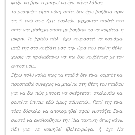
ψάξω να βρω τι μπορεί να έχω κάνει λάθος;
ο
Το μεσημέρι είμαι μόνη σπίτι, δεν έχω βοήθεια πριν
ι
τις 5, ενώ στις 3μ.μ. δουλεύω (έρχονται παιδιά στο
μ
σπίτι για μάθημα-οπότε με βοηθάει το να κοιμάται η
ά
μικρή). Το βράδυ πάλι, έχω κουραστεί να κοιμάμαι
τ
μαζί της στο κρεβάτι μας, την ώρα που εκείνη θέλει,
α
χωρίς να προλαβαίνω να πω δυο κουβέντες με τον
ι
άντρα μου…
μ
Ξέρω πολύ καλά πως τα παιδιά δεν είναι ρομπότ και
ό
προσπαθώ συνεχώς να μπαίνω στη θέση του παιδιού
ν
για να δω πώς μπορεί να σκέφτεται, ακολουθώ και
ο
ρουτίνα ύπνου: εδώ όμως αδυνατώ… Γιατί της είναι
μ
τόσο δύσκολο να αποκοιμηθεί αφού νυστάζει; Είναι
ε
σωστό να ακολουθήσω την ίδια τακτική όπως κάνω
β
ήδη για να κοιμηθεί (βόλτα-ρώγα) ή όχι; Να