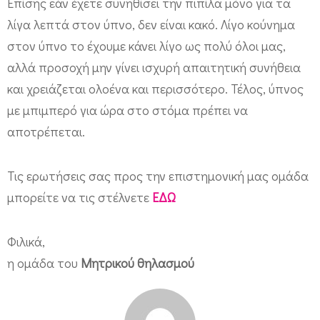
Επίσης εάν έχετε συνηθίσει την πιπίλα μόνο για τα
ή
λίγα λεπτά στον ύπνο, δεν είναι κακό. Λίγο κούνημα
μ
στον ύπνο το έχουμε κάνει λίγο ως πολύ όλοι μας,
ε
αλλά προσοχή μην γίνει ισχυρή απαιτητική συνήθεια
τ
και χρειάζεται ολοένα και περισσότερο. Τέλος, ύπνος
ο
με μπιμπερό για ώρα στο στόμα πρέπει να
σ
αποτρέπεται.
τ
ή
Τις ερωτήσεις σας προς την επιστημονική μας ομάδα
θ
μπορείτε να τις στέλνετε
ΕΔΩ
ο
ς
Φιλικά,
;
η ομάδα του
Μητρικού θηλασμού