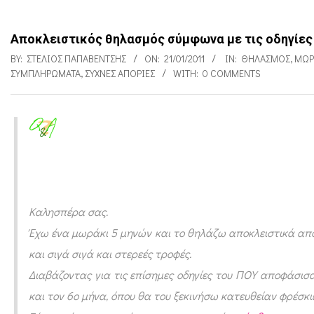
Αποκλειστικός θηλασμός σύμφωνα με τις οδηγίες
BY:
ΣΤΈΛΙΟΣ ΠΑΠΑΒΈΝΤΣΗΣ
ON:
21/01/2011
IN:
ΘΗΛΑΣΜΌΣ
,
ΜΩ
ΣΥΜΠΛΗΡΏΜΑΤΑ
,
ΣΥΧΝΈΣ ΑΠΟΡΊΕΣ
WITH:
0 COMMENTS
Α
π
ο
κ
Καλησπέρα σας.
λ
Έχω ένα μωράκι 5 μηνών και το θηλάζω αποκλειστικά από 
και σιγά σιγά και στερεές τροφές.
ε
Διαβάζοντας για τις επίσημες οδηγίες του ΠΟΥ αποφάσισα
ι
και τον 6ο μήνα,
όπου θα του ξεκινήσω κατευθείαν φρέσκιες
σ