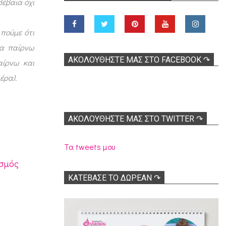
βέβαια όχι
 πούμε ότι
σα παίρνω
ΑΚΟΛOΥΘΉΣΤΕ ΜΑΣ ΣΤΟ FACEBOOK ↷
αίρνω και
έρα).
ΑΚΟΛΟΥΘΉΣΤΕ ΜΑΣ ΣΤΟ TWITTER ↷
Τα tweets μου
ασμός
ΚΑΤΕΒΑΣΕ ΤΟ ΔΩΡΕΑΝ ↷