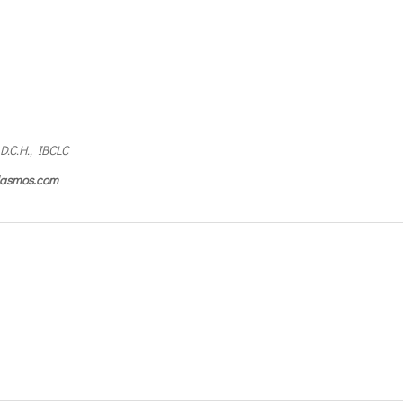
 D.C.H., IBCLC
ilasmos.com