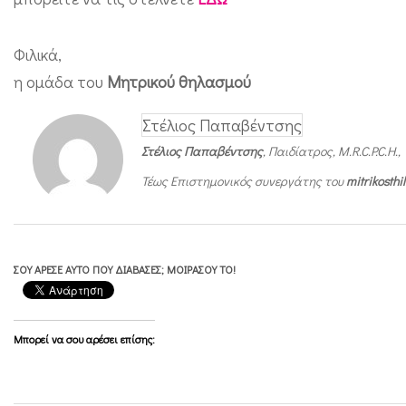
ύ
μ
Φιλικά,
φ
η ομάδα του
Μητρικού θηλασμού
ω
Στέλιος Παπαβέντσης
ν
Στέλιος Παπαβέντσης
, Παιδίατρος, M.R.C.P.C.H.,
α
Τέως Επιστημονικός συνεργάτης του
mitrikosth
μ
ε
τ
ΣΟΥ ΆΡΕΣΕ ΑΥΤΌ ΠΟΥ ΔΙΆΒΑΣΕΣ; ΜΟΙΡΆΣΟΥ ΤΟ!
ι
ς
ο
Μπορεί να σου αρέσει επίσης:
δ
η