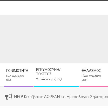
Skip
to
content
Secondary
ΕΓΚΥΜΟΣΎΝΗ/
ΓΟΝΙΜΌΤΗΤΑ
ΘΗΛΑΣΜΌΣ
Navigation
ΤΟΚΕΤΌΣ
Όλα αρχίζουν
Είναι στη φύση
Menu
Το θαύμα της ζωής!
εδώ!
μας!
ΝΕΟ! Κατέβασε ΔΩΡΕΑΝ το Ημερολόγιο Θηλασμο