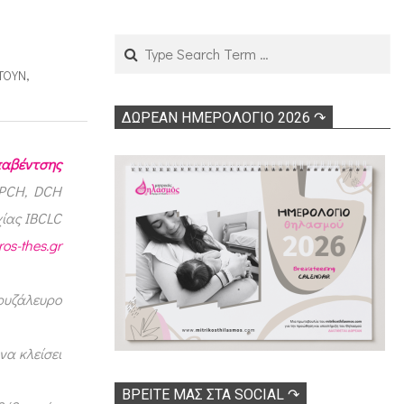
Search
ΝΤΟΎΝ
,
ΔΩΡΕΑΝ ΗΜΕΡΟΛΟΓΙΟ 2026 ↷
παβέντσης
CPCH, DCH
ίας IBCLC
os-thes.gr
 ρυζάλευρο
να κλείσει
ΒΡΕΊΤΕ ΜΑΣ ΣΤΑ SOCIAL ↷