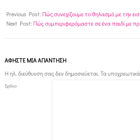
2011-
γ
01-
Previous Post:
Πώς συνεχίζουμε το θηλασμό με την ε
ί
21
Next Post:
Πώς συμπεριφερόμαστε σε ένα παιδί με πρ
ε
ς
α
π
ΑΦΉΣΤΕ ΜΙΑ ΑΠΆΝΤΗΣΗ
ό
Η ηλ. διεύθυνση σας δεν δημοσιεύεται.
Τα υποχρεωτικά
τ
ο
Σχόλιο
ν
Π
Ο
Υ