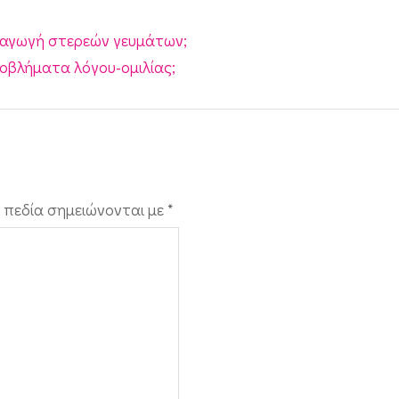
ισαγωγή στερεών γευμάτων;
οβλήματα λόγου-ομιλίας;
 πεδία σημειώνονται με
*