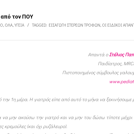
 από τον ΠΟΥ
ΡΌ
,
ΌΛΑ
,
ΥΓΕΊΑ
TAGGED:
ΕΙΣΑΓΩΓΉ ΣΤΈΡΕΩΝ ΤΡΟΦΏΝ
,
ΟΙ ΕΙΔΙΚΟΊ ΑΠΑ
Απαντά ο
Στέλιος Πα
Παιδίατρος, MR
Πιστοποιημένος σύμβουλος γαλουχ
www.pediatr
την 1η μέρα. Η γιατρός είπε από αυτό το μήνα να ξεκινήσουμε
 να μην ακούσω την γιατρό και να μην του δώσω τίποτε μέχρι 
 κρεμούλες (και όχι ρυζάλευρο).