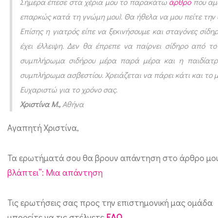
Σήμερα έπεσε στα χέρια μου το παρακάτω
άρθρο
που αμφ
τ
επαρκώς κατά τη γνώμη μου). Θα ήθελα να μου πείτε την
ι
Επίσης η γιατρός είπε να ξεκινήσουμε και σταγόνες σίδηρ
κ
έχει έλλειψη. Δεν θα έπρεπε να παίρνει σίδηρο από 
ό
συμπλήρωμα σιδήρου μέρα παρά μέρα και η παιδίατρ
ς
συμπλήρωμα ασβεστίου. Χρειάζεται να πάρει κάτι και το μ
θ
Ευχαριστώ για το χρόνο σας.
η
Χριστίνα Μ.,
Αθήνα
λ
Αγαπητή Χριστίνα,
α
σ
Τα ερωτήματά σου θα βρουν απάντηση στο άρθρο μου 
μ
βλάπτει”: Μια απάντηση
ό
ς
Τις ερωτήσεις σας προς την επιστημονική μας ομάδα
σ
μπορείτε να τις στέλνετε
ΕΔΩ