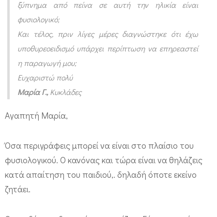
ν
ξύπνημα από πείνα σε αυτή την ηλικία είναι
φυσιολογικό;
ο
Και τέλος, πριν λίγες μέρες διαγνώστηκε ότι έχω
ι
υποθυρεοειδισμό υπάρχει περίπτωση να επηρεαστεί
θ
η παραγωγή μου;
η
Ευχαριστώ πολύ
λ
Μαρία Γ.,
Κυκλάδες
α
σ
Αγαπητή Μαρία,
μ
ο
Όσα περιγράφεις μπορεί να είναι στο πλαίσιο του
φυσιολογικού. Ο κανόνας και τώρα είναι να θηλάζεις
ί
κατά απαίτηση του παιδιού,. δηλαδή όποτε εκείνο
ζητάει.