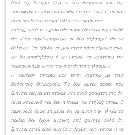
δική της θέληση. Άρα οι δύο θηλασμοί που της
τ
προσφέρω με κάνει να νιώθω ότι την “πιέζω”, αν και
ρ
όταν δεν θέλει έτσι και αλλιώς δεν κάθεται!
ο
Επίσης, μετά τον χρόνο θα πιάσω δουλειά και επειδή
φ
θα είναι πρωί-απόγευμα οι δύο θηλασμοί θα με
ώ
βόλευαν. Θα ήθελα να μου πείτε πόσο σίγουρο είναι
ν
αν θα αποθηλάσω ή αν μπορώ να κρατήσω την
μ
παραγωγή με αυτήν την συχνότητα θηλασμών.
ε
Η δεύτερη απορία μου είναι σχετικά με τους
ι
βραδινούς θηλασμούς. Τις δύο αυτές φορές που
ώ
ξυπνάει δείχνει ότι πεινάει και αυτό φαίνεται στο ότι
θ
πίνει κανονικά και δεν πιπιλάει το στήθος απλά. Ο
η
περίγυρος όμως επιμένει ότι σε αυτή την ηλικία τα
κ
παιδιά δεν έχουν ανάγκη από φαγητό αλλά ότι
α
ξυπνάει απλά από συνήθεια. Ισχύει κάτι τέτοιο ή το