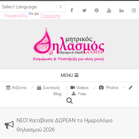
Powered by
Translate
Skip
to
content
Secondary
MENU
Navigation
Ατζέντα
Συνταγές
Videos
Photos
Menu
Blog
Free
Search
ΝΕΟ! Κατέβασε ΔΩΡΕΑΝ το Ημερολόγιο
Θηλασμού 2026