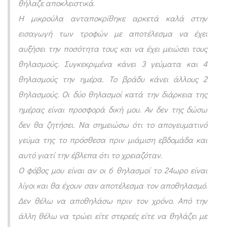
θήλαζε αποκλειστικά.
ι
Η μικρούλα ανταποκρίθηκε αρκετά καλά στην
σ
εισαγωγή των τροφών με αποτέλεσμα να έχει
α
αυξήσει την ποσότητα τους
και να έχει μειώσει τους
γ
θηλασμούς. Συγκεκριμένα κάνει 3 γεύματα και 4
ω
θηλασμούς την ημέρα. Το βράδυ κάνει άλλους 2
γ
θηλασμούς. Οι δύο θηλασμοί κατά την διάρκεια της
ή
ημέρας είναι προσφορά δική μου. Αν δεν της δώσω
σ
δεν θα ζητήσει. Να σημειώσω ότι το απογευματινό
τ
γεύμα της το πρόσθεσα πριν μιάμιση εβδομάδα και
έ
αυτό γιατί την έβλεπα ότι το χρειαζόταν.
ρ
Ο φόβος μου είναι αν οι 6 θηλασμοί το 24ωρο είναι
ε
λίγοι και θα έχουν σαν αποτέλεσμα τον αποθηλασμό.
ω
Δεν θέλω να αποθηλάσω πριν τον χρόνο. Από την
ν
άλλη θέλω να τρώει είτε στερεές είτε να θηλάζει με