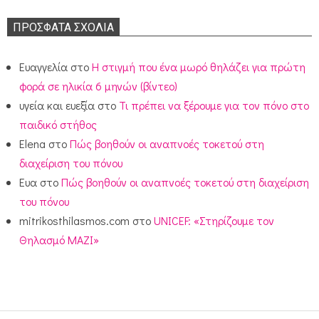
ΠΡΌΣΦΑΤΑ ΣΧΌΛΙΑ
Ευαγγελία
στο
Η στιγμή που ένα μωρό θηλάζει για πρώτη
φορά σε ηλικία 6 μηνών (βίντεο)
υγεία και ευεξία
στο
Τι πρέπει να ξέρουμε για τον πόνο στο
παιδικό στήθος
Elena
στο
Πώς βοηθούν οι αναπνοές τοκετού στη
διαχείριση του πόνου
Ευα
στο
Πώς βοηθούν οι αναπνοές τοκετού στη διαχείριση
του πόνου
mitrikosthilasmos.com
στο
UNICEF: «Στηρίζουμε τον
Θηλασμό ΜΑΖΙ»