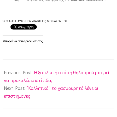
ΣΟΥ ΆΡΕΣΕ ΑΥΤΌ ΠΟΥ ΔΙΆΒΑΣΕΣ; ΜΟΙΡΆΣΟΥ ΤΟ!
Μπορεί να σου αρέσει επίσης:
2010-
12-
Previous Post:
Η ξαπλωτή στάση θηλασμού μπορεί
07
να προκαλέσει ωτίτιδα;
Next Post:
“Κολλητικό” το χασμουρητό λένε οι
επιστήμονες