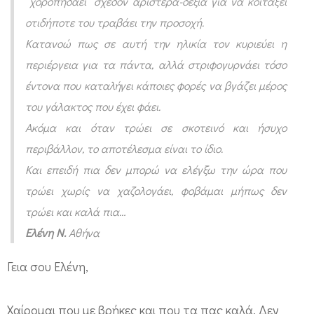
“χοροπηδάει” σχεδόν αριστερά-δεξιά για να κοιτάξει
ρ
οτιδήποτε του τραβάει την προσοχή.
ε
Κατανοώ πως σε αυτή την ηλικία τον κυριεύει η
ί
περιέργεια για τα πάντα, αλλά στριφογυρνάει τόσο
ν
έντονα που καταλήγει κάποιες φορές να βγάζει μέρος
α
του γάλακτος που έχει φάει.
σ
Ακόμα και όταν τρώει σε σκοτεινό και ήσυχο
υ
περιβάλλον, το αποτέλεσμα είναι το ίδιο.
γ
Και επειδή πια δεν μπορώ να ελέγξω την ώρα που
κ
τρώει
χωρίς να χαζολογάει, φοβάμαι μήπως δεν
ε
τρώει και καλά πια…
ν
Ελένη Ν.
Αθήνα
τ
Γεια σου Ελένη,
ρ
ω
Χαίρομαι που με βρήκες και που τα πας καλά. Δεν