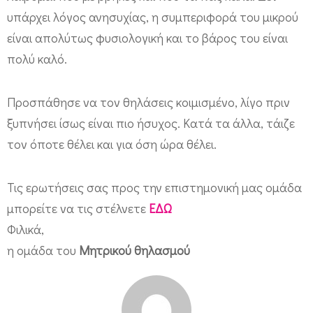
θ
υπάρχει λόγος ανησυχίας, η συμπεριφορά του μικρού
ε
είναι απολύτως φυσιολογική και το βάρος του είναι
ί
πολύ καλό.
ό
τ
Προσπάθησε να τον θηλάσεις κοιμισμένο, λίγο πριν
α
ξυπνήσει ίσως είναι πιο ήσυχος. Κατά τα άλλα, τάιζε
ν
τον όποτε θέλει και για όση ώρα θέλει.
θ
η
Τις ερωτήσεις σας προς την επιστημονική μας ομάδα
λ
μπορείτε να τις στέλνετε
ΕΔΩ
ά
Φιλικά,
η ομάδα του
Μητρικού θηλασμού
ζ
ε
ι