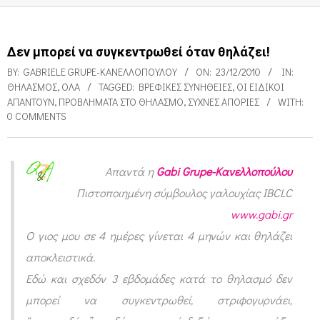
Δεν μπορεί να συγκεντρωθεί όταν θηλάζει!
BY:
GABRIELE GRUPE-ΚΑΝΕΛΛΟΠΟΎΛΟΥ
ON:
23/12/2010
IN:
ΘΗΛΑΣΜΌΣ
,
ΌΛΑ
TAGGED:
ΒΡΕΦΙΚΈΣ ΣΥΝΉΘΕΙΕΣ
,
ΟΙ ΕΙΔΙΚΟΊ
ΑΠΑΝΤΟΎΝ
,
ΠΡΟΒΛΉΜΑΤΑ ΣΤΟ ΘΗΛΑΣΜΌ
,
ΣΥΧΝΈΣ ΑΠΟΡΊΕΣ
WITH:
0 COMMENTS
Απαντά η
Gabi Grupe-Κανελλοπούλου
Δ
Πιστοποιημένη σύμβουλος γαλουχίας IBCLC
ε
www.gabi.gr
ν
Ο γιος μου σε 4 ημέρες γίνεται 4 μηνών και θηλάζει
μ
αποκλειστικά.
π
Εδώ και σχεδόν 3 εβδομάδες κατά το θηλασμό δεν
μπορεί να συγκεντρωθεί, στριφογυρνάει,
ο