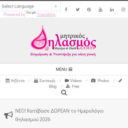
Powered by
Translate
Skip
to
content
Secondary
MENU
Navigation
Ατζέντα
Συνταγές
Videos
Photos
Menu
Blog
Free
Search
ΝΕΟ! Κατέβασε ΔΩΡΕΑΝ το Ημερολόγιο
Θηλασμού 2026