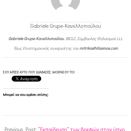
!
Gabriele Grupe-Κανελλοπούλου
Gabriele Grupe-Κανελλοπούλου
, IBCLC, Σύμβουλος Θηλασμού LLL
Τέως Επιστημονικός συνεργάτης του
mitrikosthilasmos.com
ΣΟΥ ΆΡΕΣΕ ΑΥΤΌ ΠΟΥ ΔΙΆΒΑΣΕΣ; ΜΟΙΡΆΣΟΥ ΤΟ!
Μπορεί να σου αρέσει επίσης:
2010-
12-
Previous Post:
“Εκπαίδευση” των βρεφών στον ύπνο