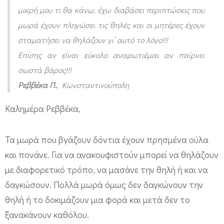
ό
μικρή μου τι θα κάνω; έχω διαβάσει περιπτώσεις που
ς
μωρά έχουν πληγώσει τις θηλές και οι μητέρες έχουν
κ
σταματήσει να θηλάζουν γι’ αυτό το λόγο!!!
α
Επίσης αν είναι εύκολο αναρωτιέμαι αν παίρνει
ι
σωστά βάρος!!!
β
Ρεββέκα Π.
, Κωνσταντινούπολη
ρ
Καλημέρα Ρεββέκα,
ε
φ
Τα μωρά που βγάζουν δόντια έχουν πρησμένα ούλα
ι
και πονάνε. Για να ανακουφιστούν μπορεί να θηλάζουν
κ
με διαφορετικό τρόπο, να μασάνε την θηλή ή και να
ά
δαγκώσουν. Πολλά μωρά όμως δεν δαγκώνουν την
δ
θηλή ή το δοκιμάζουν μια φορά και μετά δεν το
ο
ξανακάνουν καθόλου.