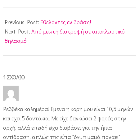
2010-
11-
Previous Post:
Εθελοντές εν δράση!
24
Next Post:
Από μεικτή διατροφή σε αποκλειστικό
θηλασμό
1 ΣΧΌΛΙΟ
Ρεββέκα καλημέρα! Εμένα η κόρη μου είναι 10,5 μηνών
και έχει 5 δοντάκια. Με είχε δαγκώσει 2 φορές στην
αρχή, αλλά επειδή είχα διαβάσει για την ήπια
αντίδραση, απλώς της είπα "όχι, η μαμά πονάει"