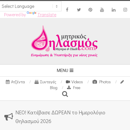
Powered by
Translate
Skip
to
content
Secondary
MENU
Navigation
Ατζέντα
Συνταγές
Videos
Photos
Menu
Blog
Free
Search
ΝΕΟ! Κατέβασε ΔΩΡΕΑΝ το Ημερολόγιο
Θηλασμού 2026