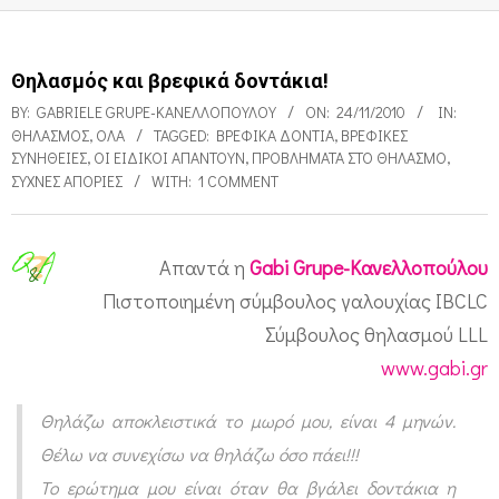
Θηλασμός και βρεφικά δοντάκια!
BY:
GABRIELE GRUPE-ΚΑΝΕΛΛΟΠΟΎΛΟΥ
ON:
24/11/2010
IN:
ΘΗΛΑΣΜΌΣ
,
ΌΛΑ
TAGGED:
ΒΡΕΦΙΚΆ ΔΌΝΤΙΑ
,
ΒΡΕΦΙΚΈΣ
ΣΥΝΉΘΕΙΕΣ
,
ΟΙ ΕΙΔΙΚΟΊ ΑΠΑΝΤΟΎΝ
,
ΠΡΟΒΛΉΜΑΤΑ ΣΤΟ ΘΗΛΑΣΜΌ
,
ΣΥΧΝΈΣ ΑΠΟΡΊΕΣ
WITH:
1 COMMENT
Απαντά η
Gabi Grupe-Κανελλοπούλου
Θ
Πιστοποιημένη σύμβουλος γαλουχίας IBCLC
η
Σύμβουλος θηλασμού LLL
λ
www.gabi.gr
α
Θηλάζω αποκλειστικά το μωρό μου, είναι 4 μηνών.
σ
Θέλω να συνεχίσω να θηλάζω όσο πάει!!!
μ
Το ερώτημα μου είναι όταν θα βγάλει δοντάκια η