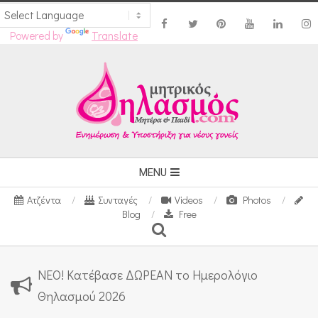
Powered by
Translate
Skip
to
content
Secondary
MENU
Navigation
Ατζέντα
Συνταγές
Videos
Photos
Menu
Blog
Free
Search
ΝΕΟ! Κατέβασε ΔΩΡΕΑΝ το Ημερολόγιο
Θηλασμού 2026