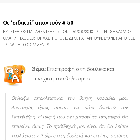
Οι “ειδικοί” απαντούν # 50
BY:
ΣΤΈΛΙΟΣ ΠΑΠΑΒΈΝΤΣΗΣ
ON:
06/08/2010
IN:
ΘΗΛΑΣΜΌΣ
,
ΌΛΑ
TAGGED:
ΘΉΛΑΣΤΡΟ
,
ΟΙ ΕΙΔΙΚΟΊ ΑΠΑΝΤΟΎΝ
,
ΣΥΧΝΈΣ ΑΠΟΡΊΕΣ
WITH:
0 COMMENTS
Θέμα:
Επιστροφή στη δουλειά και
Ο
συνέχιση του θηλασμού
ι
“
Θηλάζω αποκλειστικά την 3μηνη κορούλα μου.
ε
Δυστυχώς όμως πρέπει να πάω δουλειά τον
ι
Σεπτέμβρη. Η μικρή μου δεν μπορεί το μπιμπερό, θα
δ
επιμείνω όμως. Το πρόβλημά μου είναι ότι θα λείπω
τουλάχιστον 9 ώρες στη δουλειά και εκείνες τις ώρες
ι