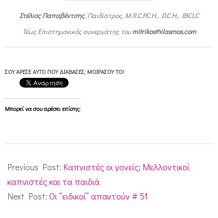
Στέλιος Παπαβέντσης
, Παιδίατρος, M.R.C.P.C.H., D.C.H., IBCLC
Τέως Επιστημονικός συνεργάτης του
mitrikosthilasmos.com
ΣΟΥ ΆΡΕΣΕ ΑΥΤΌ ΠΟΥ ΔΙΆΒΑΣΕΣ; ΜΟΙΡΆΣΟΥ ΤΟ!
Μπορεί να σου αρέσει επίσης:
2010-
08-
Previous Post:
Καπνιστές οι γονείς; Μελλοντικοί
06
καπνιστές και τα παιδιά
Next Post:
Οι “ειδικοί” απαντούν # 51