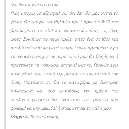
δεν θα μπορώ να αντλώ.
κ
Πώς μπορώ να εξασφαλίσω ότι δεν θα μου κοπεί το
ο
γάλα; Θα μπορώ να θηλάζω πρωί πριν τις 8:30 και
ί
βράδυ μετά τις 7:00 και να αντλώ επίσης τις ίδιες
”
ώρες. Συνήθως το πρωί τρώει απτο ένα στήθος και
α
αντλώ απ΄το άλλο γιατί το πρωί είναι πρησμένα. Έχω
π
το medela swing. Στην περίπτωσή μου θα βοηθήσει ή
α
προτείνετε να νοικιάσω επαγγελματικό. Γενικώς έχω
ν
πολύ γάλα. Τρωει από την μία και πετάγεται από την
τ
άλλη. Πιστέυετε ότι θα τα καταφέρω με δύο-τρεις
ο
θηλασμούς και δύο αντλήσεις την ημέρα (τα
ύ
υπόλοιπα γεύματα θα είναι από την τράπεζα που
ν
φυλάω) να μην μειωθεί ή σταματήσει το γάλα μου;
#
Μαρία Α.
, Βούλα Αττικής
5