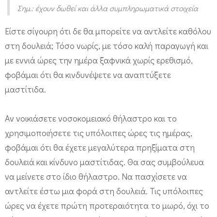
Σημ.: έχουν δωθεί και άλλα συμπληρωματικά στοιχεία
0
Είστε σίγουρη ότι δε θα μπορείτε να αντλείτε καθόλου
στη δουλειά; Τόσο νωρίς, με τόσο καλή παραγωγή και
με εννιά ώρες την ημέρα ξαφνικά χωρίς ερεθισμό,
φοβάμαι ότι θα κινδυνέψετε να αναπτύξετε
μαστίτιδα.
Αν νοικιάσετε νοσοκομειακό θήλαστρο και το
χρησιμοποιήσετε τις υπόλοιπες ώρες τις ημέρας,
φοβάμαι ότι θα έχετε μεγαλύτερα πρηξίματα στη
δουλειά και κίνδυνο μαστίτιδας. Θα σας συμβούλευα
να μείνετε στο ίδιο θήλαστρο. Να πασχίσετε να
αντλείτε έστω μια φορά στη δουλειά. Τις υπόλοιπες
ώρες να έχετε πρώτη προτεραιότητα το μωρό, όχι το