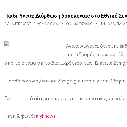
Παιδί-Υγεία: Διόρθωση δοσολογίας στο Εθνικό Συ
BY:
MITRIKOSTHILASMOS.COM
ON:
30/07/2010
IN:
ΌΛΑ
,
ΠΑΙΔ
Ανακοινώνεται ότι στην έκδ
Π
παραδρομής αναγραφεί λα
α
από το στόμα σε παιδιά μικρότερα των 12 ετών: 25mg/
ι
δ
Η ορθή δοσολογία είναι 25mg/kg ημερησίως σε 3 διηρημ
ί
-
Εφιστάται ιδιαίτερα η προσοχή των συνταγογραφούν
Υ
Πηγή & φωτό:
myhnews
γ
ε