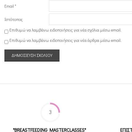
Email
*
κ
ό
Ιστότοπος
Σ
Επιθυμώ να λαμβάνω ειδοποιήσεις για νέα σχόλια μέσω email.
υ
Επιθυμώ να λαμβάνω ειδοποιήσεις για νέα άρθρα μέσω email.
ν
τ
α
γ
ο
λ
ό
γ
3
ι
ο
"BREASTFEEDING MASTERCLASSES"
ΕΠΙΣ