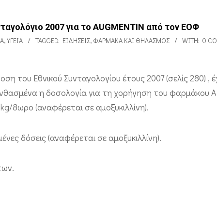
νταγολόγιο 2007 για το AUGMENTIN από τον ΕΟΦ
ΙΑ
,
ΥΓΕΊΑ
TAGGED:
ΕΙΔΉΣΕΙΣ
,
ΦΆΡΜΑΚΑ ΚΑΙ ΘΗΛΑΣΜΌΣ
WITH:
0 C
οση του Εθνικού Συνταγολογίου έτους 2007 (σελίς 280) , έχ
νθασμένα η δοσολογία για τη χορήγηση του φαρμάκου
kg/8ωρο (αναφέρεται σε αμοξυκιλλίνη).
ένες δόσεις (αναφέρεται σε αμοξυκιλλίνη).
των.