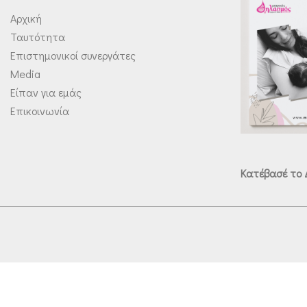
N
Αρχική
Ταυτότητα
T
Επιστημονικοί συνεργάτες
I
Media
N
Είπαν για εμάς
α
Επικοινωνία
π
ό
τ
Κατέβασέ το
ο
ν
Ε
Ο
Φ