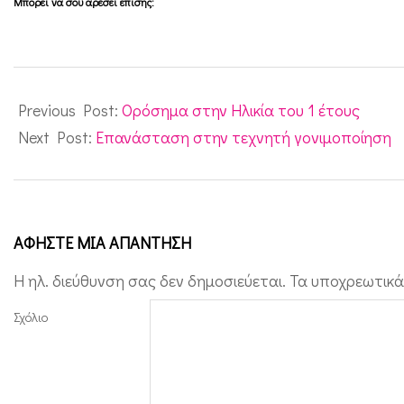
Μπορεί να σου αρέσει επίσης:
ν
2010-
06-
Previous Post:
Ορόσημα στην Ηλικία του 1 έτους
03
Next Post:
Επανάσταση στην τεχνητή γονιμοποίηση
ΑΦΉΣΤΕ ΜΙΑ ΑΠΆΝΤΗΣΗ
Η ηλ. διεύθυνση σας δεν δημοσιεύεται.
Τα υποχρεωτικά
Σχόλιο