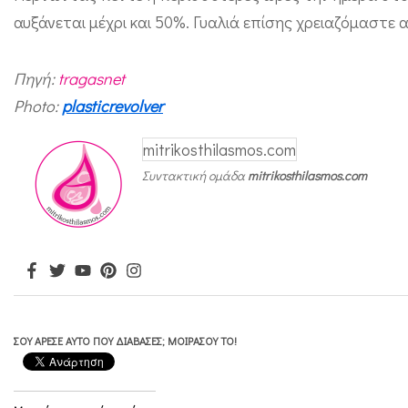
μ
αυξάνεται μέχρι και 50%. Γυαλιά επίσης χρειαζόμαστε α
ά
τ
Πηγή:
tragasnet
ι
Photo:
plasticrevolver
α
mitrikosthilasmos.com
τ
Συντακτική ομάδα
mitrikosthilasmos.com
ω
ν
π
α
ι
δ
ΣΟΥ ΆΡΕΣΕ ΑΥΤΌ ΠΟΥ ΔΙΆΒΑΣΕΣ; ΜΟΙΡΆΣΟΥ ΤΟ!
ι
ώ