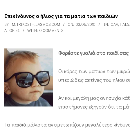
Επικίνδυνος ο ήλιος για τα μάτια των παιδιών
BY:
MITRIKOSTHILASMOS.COM
ON:
03/06/2010
IN:
ΌΛΑ
,
ΠΑΙΔ
ΑΠΟΡΊΕΣ
WITH:
0 COMMENTS
Φορέστε γυαλιά στο παιδί σας 
Ε
π
Οι κόρες των ματιών των μικρώ
ι
υπεριώδεις ακτίνες του ήλιου 
κ
ί
Αν και μεγάλη μας ανησυχία κάθ
ν
επιστήμονες εξηγούν ότι τα μά
δ
Τα παιδιά μάλιστα αντιμετωπίζουν μεγαλύτερο κίνδυ
υ