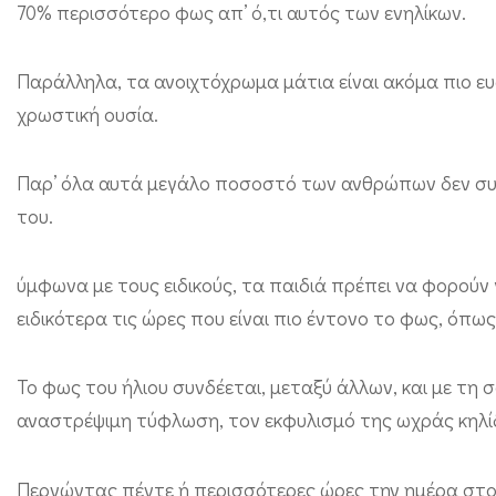
70% περισσότερο φως απ’ ό,τι αυτός των ενηλίκων.
ν
ο
Παράλληλα, τα ανοιχτόχρωμα μάτια είναι ακόμα πιο ευ
ς
χρωστική ουσία.
ο
ή
Παρ’ όλα αυτά μεγάλο ποσοστό των ανθρώπων δεν συνε
λ
του.
ι
ο
ύμφωνα με τους ειδικούς, τα παιδιά πρέπει να φορούν 
ς
ειδικότερα τις ώρες που είναι πιο έντονο το φως, όπως
γ
ι
Το φως του ήλιου συνδέεται, μεταξύ άλλων, και με τη
α
αναστρέψιμη τύφλωση, τον εκφυλισμό της ωχράς κηλί
τ
α
Περνώντας πέντε ή περισσότερες ώρες την ημέρα στον