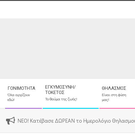
Skip
to
content
Secondary
ΕΓΚΥΜΟΣΎΝΗ/
ΓΟΝΙΜΌΤΗΤΑ
ΘΗΛΑΣΜΌΣ
Navigation
ΤΟΚΕΤΌΣ
Όλα αρχίζουν
Είναι στη φύση
Menu
Το θαύμα της ζωής!
εδώ!
μας!
ΝΕΟ! Κατέβασε ΔΩΡΕΑΝ το Ημερολόγιο Θηλασμο