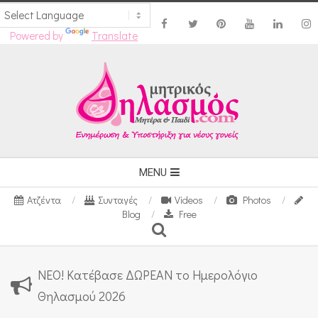
Powered by
Translate
Skip
to
content
Secondary
MENU
Navigation
Ατζέντα
Συνταγές
Videos
Photos
Menu
Blog
Free
Search
ΝΕΟ! Κατέβασε ΔΩΡΕΑΝ το Ημερολόγιο
Θηλασμού 2026