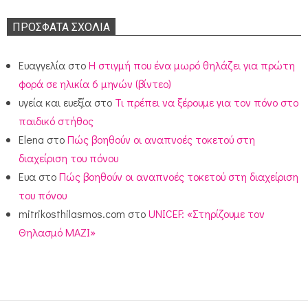
ΠΡΌΣΦΑΤΑ ΣΧΌΛΙΑ
Ευαγγελία
στο
Η στιγμή που ένα μωρό θηλάζει για πρώτη
φορά σε ηλικία 6 μηνών (βίντεο)
υγεία και ευεξία
στο
Τι πρέπει να ξέρουμε για τον πόνο στο
παιδικό στήθος
Elena
στο
Πώς βοηθούν οι αναπνοές τοκετού στη
διαχείριση του πόνου
Ευα
στο
Πώς βοηθούν οι αναπνοές τοκετού στη διαχείριση
του πόνου
mitrikosthilasmos.com
στο
UNICEF: «Στηρίζουμε τον
Θηλασμό ΜΑΖΙ»