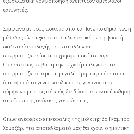
εξωσωματική γονιμοποίηση ανέπτυξαν αμερικανοί
τ
ερευνητές.
α
σ
Σύμφωνα με τους ειδικούς από το Πανεπιστήμιο Γέιλ, η
η
μέθοδος είναι εξίσου αποτελεσματική με τη φυσική
σ
διαδικασία επιλογής του κατάλληλου
τ
σπερματοζωαρίου που χρησιμοποιεί το ωάριο.
η
Ουσιαστικώς με βάση την τεχνική επιλέγεται το
ν
σπερματοζωάριο με τη μεγαλύτερη ακεραιότητα σε
τ
ό,τι αφορά το γενετικό υλικό του, γεγονός που
ε
σύμφωνα με τους ειδικούς θα δώσει σημαντική ώθηση
χ
στο θέμα της ανδρικής γονιμότητας.
ν
η
Οπως ανέφερε ο επικεφαλής της μελέτης δρ Γκαμπόρ
τ
Χουσζάρ, «τα αποτελέσματά μας θα έχουν σημαντική