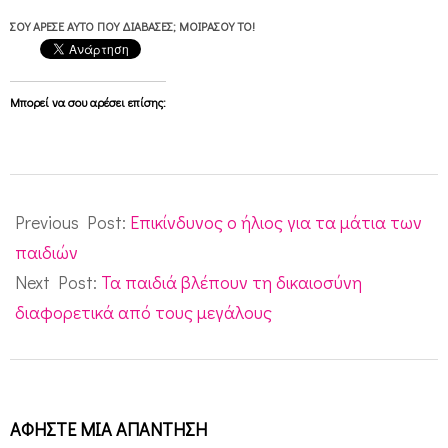
ΣΟΥ ΆΡΕΣΕ ΑΥΤΌ ΠΟΥ ΔΙΆΒΑΣΕΣ; ΜΟΙΡΆΣΟΥ ΤΟ!
Μπορεί να σου αρέσει επίσης:
2010-
06-
Previous Post:
Επικίνδυνος ο ήλιος για τα μάτια των
03
παιδιών
Next Post:
Τα παιδιά βλέπουν τη δικαιοσύνη
διαφορετικά από τους μεγάλους
ΑΦΉΣΤΕ ΜΙΑ ΑΠΆΝΤΗΣΗ