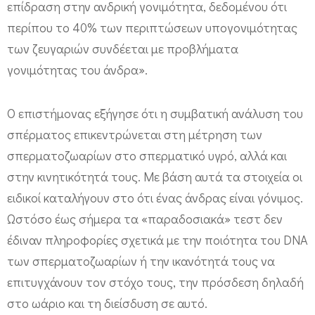
ή
επίδραση στην ανδρική γονιμότητα, δεδομένου ότι
περίπου το 40% των περιπτώσεων υπογονιμότητας
γ
των ζευγαριών συνδέεται με προβλήματα
ο
γονιμότητας του άνδρα».
ν
ι
Ο επιστήμονας εξήγησε ότι η συμβατική ανάλυση του
μ
σπέρματος επικεντρώνεται στη μέτρηση των
ο
σπερματοζωαρίων στο σπερματικό υγρό, αλλά και
π
στην κινητικότητά τους. Με βάση αυτά τα στοιχεία οι
ο
ειδικοί καταλήγουν στο ότι ένας άνδρας είναι γόνιμος.
ί
Ωστόσο έως σήμερα τα «παραδοσιακά» τεστ δεν
η
έδιναν πληροφορίες σχετικά με την ποιότητα του DΝΑ
σ
των σπερματοζωαρίων ή την ικανότητά τους να
η
επιτυγχάνουν τον στόχο τους, την πρόσδεση δηλαδή
στο ωάριο και τη διείσδυση σε αυτό.