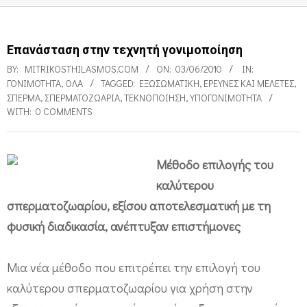
Επανάσταση στην τεχνητή γονιμοποίηση
BY:
MITRIKOSTHILASMOS.COM
ON:
03/06/2010
IN:
ΓΟΝΙΜΌΤΗΤΑ
,
ΌΛΑ
TAGGED:
ΕΞΩΣΩΜΑΤΙΚΉ
,
ΕΡΕΥΝΕΣ ΚΑΙ ΜΕΛΈΤΕΣ
,
ΣΠΈΡΜΑ
,
ΣΠΕΡΜΑΤΟΖΩΆΡΙΑ
,
ΤΕΚΝΟΠΟΊΗΣΗ
,
ΥΠΟΓΟΝΙΜΌΤΗΤΑ
WITH:
0 COMMENTS
Μέθοδο επιλογής του
Ε
καλύτερου
π
σπερματοζωαρίου, εξίσου αποτελεσματική με τη
α
φυσική διαδικασία, ανέπτυξαν επιστήμονες
ν
Μια νέα μέθοδο που επιτρέπει την επιλογή του
ά
καλύτερου σπερματοζωαρίου για χρήση στην
σ