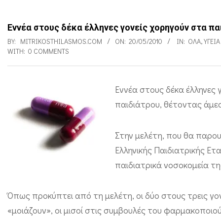
Εννέα στους δέκα έλληνες γονείς χορηγούν στα π
BY:
MITRIKOSTHILASMOS.COM
ON:
20/05/2010
IN:
ΌΛΑ
,
ΥΓΕΊΑ
WITH:
0 COMMENTS
Εννέα στους δέκα έλληνες 
Ε
παιδιάτρου, θέτοντας άμεσ
ν
ν
Στην μελέτη, που θα παρου
έ
Ελληνικής Παιδιατρικής Ετ
α
παιδιατρικά νοσοκομεία τη
σ
Όπως προκύπτει από τη μελέτη, οι δύο στους τρεις γ
τ
«μοιάζουν», οι μισοί στις συμβουλές του φαρμακοποιού
ο