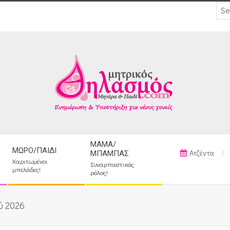
ΜΑΜΆ/
ΜΩΡΌ/ΠΑΙΔΊ
Ατζέντα
ΜΠΑΜΠΆΣ
Χαριτωμένοι
Συναρπαστικός
μπελάδες!
ρόλος!
ύ 2026