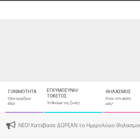
Skip
to
content
Secondary
ΕΓΚΥΜΟΣΎΝΗ/
ΓΟΝΙΜΌΤΗΤΑ
ΘΗΛΑΣΜΌΣ
Navigation
ΤΟΚΕΤΌΣ
Όλα αρχίζουν
Είναι στη φύση
Menu
Το θαύμα της ζωής!
εδώ!
μας!
ΝΕΟ! Κατέβασε ΔΩΡΕΑΝ το Ημερολόγιο Θηλασμο