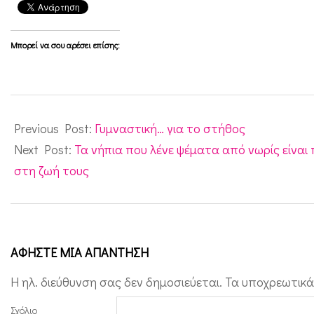
τ
α
Μπορεί να σου αρέσει επίσης:
π
α
ι
2010-
δ
05-
Previous Post:
Γυμναστική… για το στήθος
ι
20
Next Post:
Τα νήπια που λένε ψέματα από νωρίς είνα
ά
στη ζωή τους
τ
ο
υ
ΑΦΉΣΤΕ ΜΙΑ ΑΠΆΝΤΗΣΗ
ς
φ
Η ηλ. διεύθυνση σας δεν δημοσιεύεται.
Τα υποχρεωτικά
ά
Σχόλιο