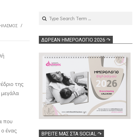
Search
ΘΗΛΑΣΜΌΣ
ΔΩΡΕΑΝ ΗΜΕΡΟΛΟΓΙΟ 2026 ↷
λή
νέδριο της
ο μεγάλα
α που
 ο ένας
ΒΡΕΊΤΕ ΜΑΣ ΣΤΑ SOCIAL ↷