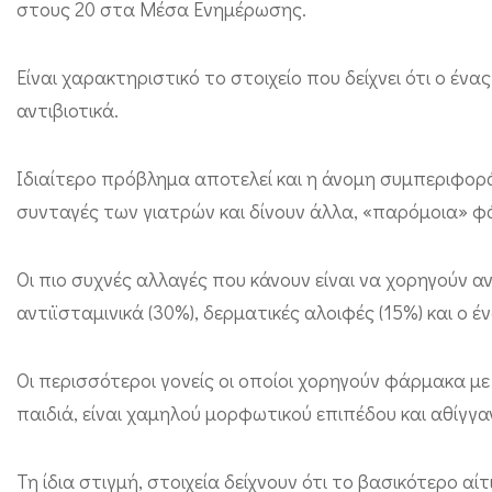
στους 20 στα Μέσα Ενημέρωσης.
υ
ς
Είναι χαρακτηριστικό το στοιχείο που δείχνει ότι ο έν
δ
αντιβιοτικά.
έ
κ
Ιδιαίτερο πρόβλημα αποτελεί και η άνομη συμπεριφορ
α
συνταγές των γιατρών και δίνουν άλλα, «παρόμοια» φ
έ
λ
Οι πιο συχνές αλλαγές που κάνουν είναι να χορηγούν α
λ
αντιϊσταμινικά (30%), δερματικές αλοιφές (15%) και ο έ
η
ν
Οι περισσότεροι γονείς οι οποίοι χορηγούν φάρμακα μ
ε
παιδιά, είναι χαμηλού μορφωτικού επιπέδου και αθίγγα
ς
γ
Τη ίδια στιγμή, στοιχεία δείχνουν ότι το βασικότερο 