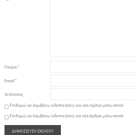
ρ
μ
α
κ
ο
χ
ω
Όνομα
*
ρ
ί
Email
*
ς
Ιστότοπος
σ
Επιθυμώ να λαμβάνω ειδοποιήσεις για νέα σχόλια μέσω email.
υ
Επιθυμώ να λαμβάνω ειδοποιήσεις για νέα άρθρα μέσω email.
μ
β