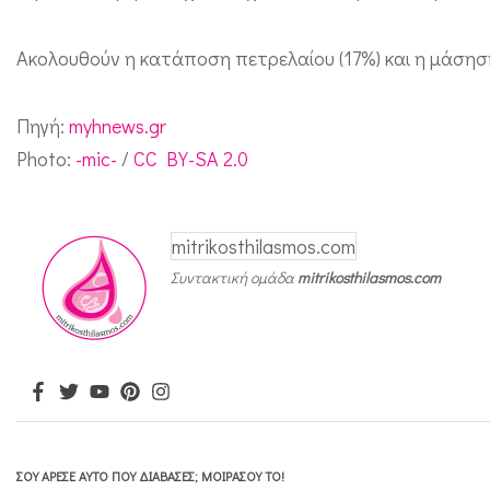
ο
ν
Ακολουθούν η κατάποση πετρελαίου (17%) και η μάσηση
ε
ί
Πηγή:
myhnews.gr
ς
Photo:
-mic-
/
CC BY-SA 2.0
χ
ο
mitrikosthilasmos.com
ρ
Συντακτική ομάδα
mitrikosthilasmos.com
η
γ
ο
ύ
ν
σ
ΣΟΥ ΆΡΕΣΕ ΑΥΤΌ ΠΟΥ ΔΙΆΒΑΣΕΣ; ΜΟΙΡΆΣΟΥ ΤΟ!