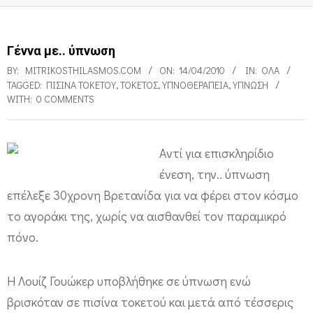
Γέννα με.. ύπνωση
BY:
MITRIKOSTHILASMOS.COM
ON:
14/04/2010
IN:
ΌΛΑ
TAGGED:
ΠΙΣΊΝΑ ΤΟΚΕΤΟΎ
,
ΤΟΚΕΤΌΣ
,
ΥΠΝΟΘΕΡΑΠΕΊΑ
,
ΥΠΝΩΣΗ
WITH:
0 COMMENTS
Αντί για επισκληρίδιο
Γ
ένεση, την.. ύπνωση
έ
επέλεξε 30χρονη Βρετανίδα για να φέρει στον κόσμο
ν
το αγοράκι της, χωρίς να αισθανθεί τον παραμικρό
ν
πόνο.
α
Η Λουίζ Γουώκερ υποβλήθηκε σε ύπνωση ενώ
μ
βρισκόταν σε πισίνα τοκετού και μετά από τέσσερις
ε