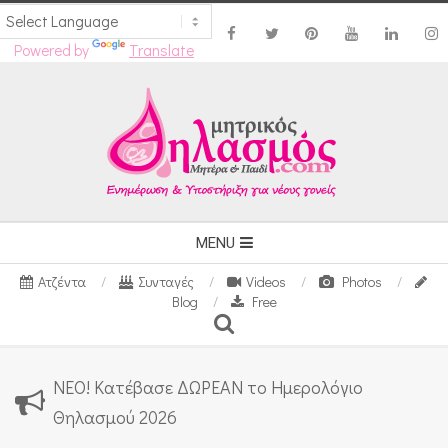
Powered by
Translate
Skip
to
content
Secondary
MENU
Navigation
Ατζέντα
Συνταγές
Videos
Photos
Menu
Blog
Free
Search
ΝΕΟ! Κατέβασε ΔΩΡΕΑΝ το Ημερολόγιο
Θηλασμού 2026