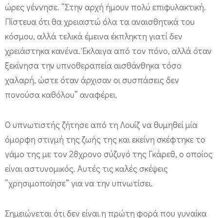
ώρες γέννησε. “Στην αρχή ήμουν πολύ επιφυλακτική.
.
Πίστευα ότι θα χρειαστώ όλα τα αναισθητικά του
.
κόσμου, αλλά τελικά έμεινα έκπληκτη γιατί δεν
ύ
χρειάστηκα κανένα. Έκλαιγα από τον πόνο, αλλά όταν
π
ξεκίνησα την υπνοθεραπεία αισθάνθηκα τόσο
ν
χαλαρή, ώστε όταν άρχισαν οι συσπάσεις δεν
ω
πονούσα καθόλου” αναφέρει.
σ
η
Ο υπνωτιστής ζήτησε από τη Λουίζ να θυμηθεί μία
όμορφη στιγμή της ζωής της και εκείνη σκέφτηκε το
γάμο της με τον 28χρονο σύζυγό της Γκάρεθ, ο οποίος
είναι αστυνομικός. Αυτές τις καλές σκέψεις
“χρησιμοποίησε” για να την υπνωτίσει.
Σημειώνεται ότι δεν είναι η πρώτη φορά που γυναίκα