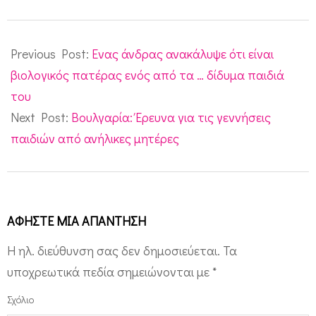
2010-
02-
Previous Post:
Ενας άνδρας ανακάλυψε ότι είναι
03
βιολογικός πατέρας ενός από τα … δίδυμα παιδιά
του
Next Post:
Βουλγαρία: Έρευνα για τις γεννήσεις
παιδιών από ανήλικες μητέρες
ΑΦΉΣΤΕ ΜΙΑ ΑΠΆΝΤΗΣΗ
Η ηλ. διεύθυνση σας δεν δημοσιεύεται.
Τα
υποχρεωτικά πεδία σημειώνονται με
*
Σχόλιο