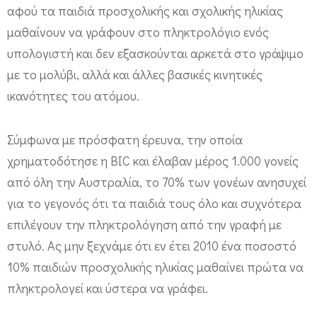
αφού τα παιδιά προσχολικής και σχολικής ηλικίας
ά
μαθαίνουν να γράφουν στο πληκτρολόγιο ενός
“
υπολογιστή και δεν εξασκούνται αρκετά στο γράψιμο
ξ
με το μολύβι, αλλά και άλλες βασικές κινητικές
ε
ικανότητες του ατόμου.
χ
ν
Σύμφωνα με πρόσφατη έρευνα, την οποία
ο
χρηματοδότησε η BΙC και έλαβαν μέρος 1.000 γονείς
ύ
από όλη την Αυστραλία, το 70% των γονέων ανησυχεί
ν
για το γεγονός ότι τα παιδιά τους όλο και συχνότερα
”
επιλέγουν την πληκτρολόγηση από την γραφή με
σ
στυλό. Ας μην ξεχνάμε ότι εν έτει 2010 ένα ποσοστό
τ
10% παιδιών προσχολικής ηλικίας μαθαίνει πρώτα να
υ
πληκτρολογεί και ύστερα να γράφει.
λ