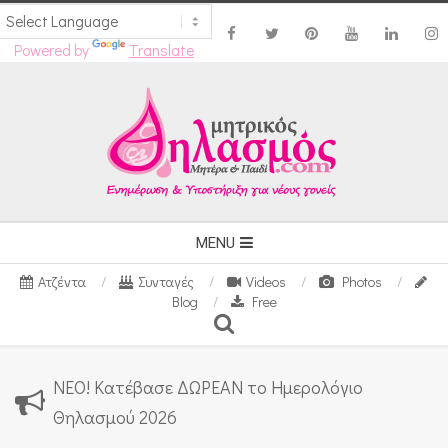
Powered by
Translate
Skip
to
content
Secondary
MENU
Navigation
Ατζέντα
Συνταγές
Videos
Photos
Menu
Blog
Free
Search
ΝΕΟ! Κατέβασε ΔΩΡΕΑΝ το Ημερολόγιο
Θηλασμού 2026