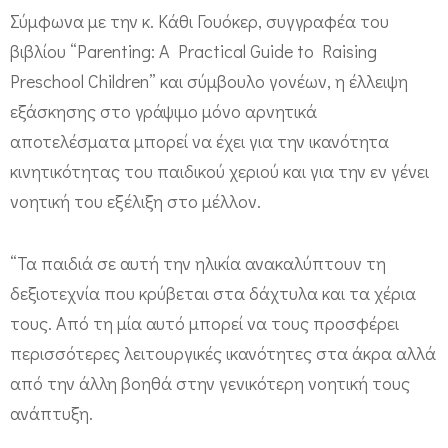
ό
Σύμφωνα με την κ. Κάθι Γουόκερ, συγγραφέα του
βιβλίου “Parenting: A Practical Guide to Raising
κ
Preschool Children” και σύμβουλο γονέων, η έλλειψη
α
εξάσκησης στο γράψιμο μόνο αρνητικά
ι
αποτελέσματα μπορεί να έχει για την ικανότητα
μ
κινητικότητας του παιδικού χεριού και για την εν γένει
ο
νοητική του εξέλιξη στο μέλλον.
λ
ύ
“Τα παιδιά σε αυτή την ηλικία ανακαλύπτουν τη
β
δεξιοτεχνία που κρύβεται στα δάχτυλα και τα χέρια
ι
τους. Από τη μία αυτό μπορεί να τους προσφέρει
περισσότερες λειτουργικές ικανότητες στα άκρα αλλά
από την άλλη βοηθά στην γενικότερη νοητική τους
ανάπτυξη.