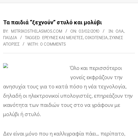
Τα παιδιά “ξεχνούν” στυλό και μολύβι
BY:
MITRIKOSTHILASMOS.COM
ON:
03/02/2010
IN:
ΌΛΑ
,
ΠΑΙΔΙΑ
TAGGED:
ΕΡΕΥΝΕΣ ΚΑΙ ΜΕΛΈΤΕΣ
,
ΟΙΚΟΓΈΝΕΙΑ
,
ΣΥΧΝΈΣ
ΑΠΟΡΊΕΣ
WITH:
0 COMMENTS
Όλο και περισσότεροι
Τ
γονείς εκφράζουν την
α
ανησυχία τους για το κατά πόσο η νέα τεχνολογία,
π
δηλαδή οι ηλεκτρονικοί υπολογιστές, επηρεάζουν την
α
ικανότητα των παιδιών τους στο να γράφουν με
μολύβι ή στυλό.
ι
δ
Δεν είναι μόνο που η καλλιγραφία πάει… περίπατο,
ι