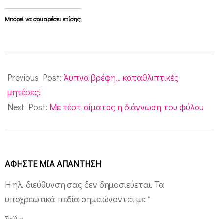
ο
Μπορεί να σου αρέσει επίσης:
2010-
01-
Previous Post:
Άυπνα βρέφη… καταθλιπτικές
19
μητέρες!
Next Post:
Με τέστ αίματος η διάγνωση του φύλου
ΑΦΉΣΤΕ ΜΙΑ ΑΠΆΝΤΗΣΗ
Η ηλ. διεύθυνση σας δεν δημοσιεύεται.
Τα
υποχρεωτικά πεδία σημειώνονται με
*
Σχόλιο