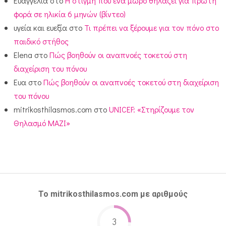
Ευαγγελία
στο
Η στιγμή που ένα μωρό θηλάζει για πρώτη
φορά σε ηλικία 6 μηνών (βίντεο)
υγεία και ευεξία
στο
Τι πρέπει να ξέρουμε για τον πόνο στο
παιδικό στήθος
Elena
στο
Πώς βοηθούν οι αναπνοές τοκετού στη
διαχείριση του πόνου
Ευα
στο
Πώς βοηθούν οι αναπνοές τοκετού στη διαχείριση
του πόνου
mitrikosthilasmos.com
στο
UNICEF: «Στηρίζουμε τον
Θηλασμό ΜΑΖΙ»
Το mitrikosthilasmos.com με αριθμούς
3