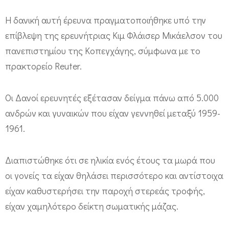
τ
Η δανική αυτή έρευνα πραγματοποιήθηκε υπό την
ρ
επίβλεψη της ερευνήτριας Κιμ Φλάισερ Μικάελσον του
ο
πανεπιστημίου της Κοπεγχάγης, σύμφωνα με το
φ
πρακτορείο Reuter.
ή
γ
Οι Δανοί ερευνητές εξέτασαν δείγμα πάνω από 5.000
ι
ανδρών και γυναικών που είχαν γεννηθεί μεταξύ 1959-
α
1961.
τ
α
Διαπιστώθηκε ότι σε ηλικία ενός έτους τα μωρά που
ν
οι γονείς τα είχαν θηλάσει περισσότερο και αντίστοιχα
ή
είχαν καθυστερήσει την παροχή στερεάς τροφής,
π
είχαν χαμηλότερο δείκτη σωματικής μάζας.
ι