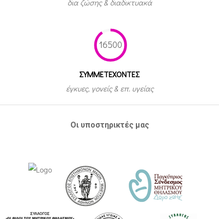
δια ζώσης & διαδικτυακά
16500
ΣΥΜΜΕΤEΧΟΝΤΕΣ
έγκυες, γονείς & επ. υγείας
Οι υποστηρικτές μας