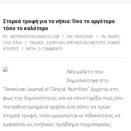
Στερεά τροφή για τα νήπια: Όσο το αργότερο
τόσο το καλύτερο
BY:
MITRIKOSTHILASMOS.COM
ON:
19/01/2010
IN:
ΜΩΡΌ
,
ΌΛΑ
,
ΥΓΕΊΑ
TAGGED:
ΔΙΑΤΡΟΦΉ
,
ΕΡΕΥΝΕΣ ΚΑΙ ΜΕΛΈΤΕΣ
,
ΣΥΧΝΈΣ
ΑΠΟΡΊΕΣ
WITH:
0 COMMENTS
Νέα μελέτη που
Σ
δημοσιεύτηκε στο
τ
“American Journal of Clinical Nutrition” έρχεται στο
ε
φως της δημοσιότητας για να υποστηρίξει πως όσο
ρ
πιο καθυστερημένα αρχίσει ένα νήπιο να τρώει
στερεά τροφή, τόσο μειώνονται οι πιθανότητες να
ε
εμφανίσει ως ενήλικας πρόβλημα παχυσαρκίας.
ά