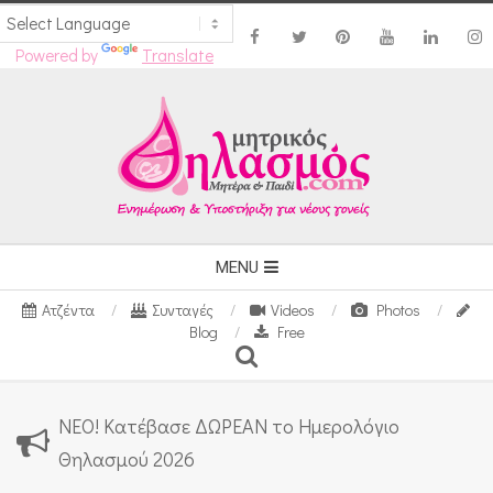
Powered by
Translate
Skip
to
content
Secondary
MENU
Navigation
Ατζέντα
Συνταγές
Videos
Photos
Menu
Blog
Free
Search
ΝΕΟ! Κατέβασε ΔΩΡΕΑΝ το Ημερολόγιο
Θηλασμού 2026