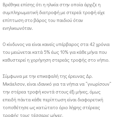
α
Βρέθηκε επίσης ότι η ηλικία στην οποία άρχιζε η
:
συμπληρωματική διατροφή με στερεά τροφή είχε
Ό
επίπτωση στο βάρος του παιδιού όταν
ενηλικιωνόταν.
σ
ο
Ο κίνδυνος να είναι κανείς υπέρβαρος στα 42 χρόνια
τ
του μειώνεται κατά 5% έως 10% για κάθε μήνα που
ο
καθυστερεί η χορήγηση στερεάς τροφής στο νήπιο.
α
ρ
Σύμφωνα με την επικεφαλή της έρευνας Δρ.
γ
Μικάελσον, είναι ιδανικό για τα νήπια να “γνωρίσουν”
ό
την στέρεα τροφή κοντά στους έξι μήνες, όμως
τ
επειδή πάντα κάθε περίπτωση είναι διαφορετική
ε
τοποθέτησε ως κατώτατο όριο λήψης στέρεας
ρ
τροφής τους τέσσερις μήνες.