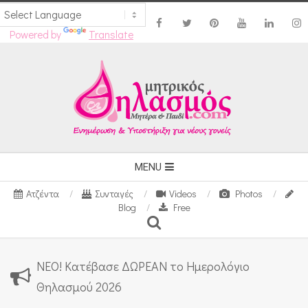
Powered by
Translate
Skip
to
content
Secondary
MENU
Navigation
Ατζέντα
Συνταγές
Videos
Photos
Menu
Blog
Free
Search
ΝΕΟ! Κατέβασε ΔΩΡΕΑΝ το Ημερολόγιο
Θηλασμού 2026