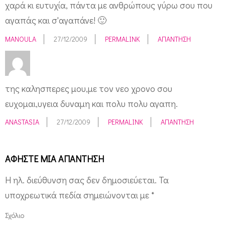
χαρά κι ευτυχία, πάντα με ανθρώπους γύρω σου που
αγαπάς και σ'αγαπάνε! 🙂
MANOULA
27/12/2009
PERMALINK
ΑΠΆΝΤΗΣΗ
της καλησπερες μου,με τον νεο χρονο σου
ευχομαι,υγεια δυναμη και πολυ πολυ αγαπη.
ANASTASIA
27/12/2009
PERMALINK
ΑΠΆΝΤΗΣΗ
ΑΦΉΣΤΕ ΜΙΑ ΑΠΆΝΤΗΣΗ
Η ηλ. διεύθυνση σας δεν δημοσιεύεται.
Τα
υποχρεωτικά πεδία σημειώνονται με
*
Σχόλιο