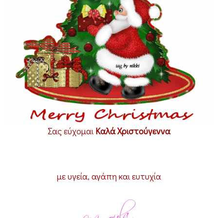
σ
τ
ο
ύ
γ
ε
ν
ν
α
Σας εύχομαι
Καλά Χριστούγεννα
(
2
0
με υγεία, αγάπη και ευτυχία
0
9