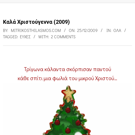
Καλά Χριστούγεννα (2009)
BY:
MITRIKOSTHILASMOS.COM
ON:
25/12/2009
IN:
ΌΛΑ
TAGGED:
ΕΥΧΈΣ
WITH:
2 COMMENTS
Κ
Τρίγωνα κάλαντα σκόρπισαν παντού
α
κάθε σπίτι μια φωλιά του μικρού Χριστού…
λ
ά
Χ
ρ
ι