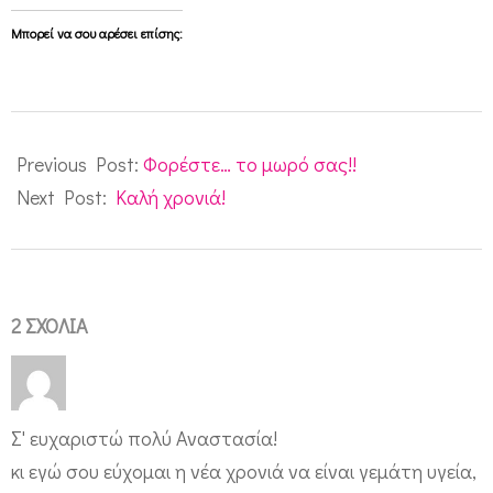
Μπορεί να σου αρέσει επίσης:
2009-
12-
Previous Post:
Φορέστε… το μωρό σας!!
25
Next Post:
Kαλή χρονιά!
2 ΣΧΌΛΙΑ
Σ' ευχαριστώ πολύ Αναστασία!
κι εγώ σου εύχομαι η νέα χρονιά να είναι γεμάτη υγεία,